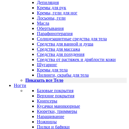
Депиляция
Кремы для рук
Кремы, гели для ног
Лосьоны, гели
Масла
Обертывания
Парафинотерапия
Солнцезащитные средства для тела
Средства для ванной и душа
Средства для массажа
Средства для похудения
Средства от растяжек и дряблости кожи
Шугаринг
Кремы для тела
Пилинги, скрабы для тела
Показать все Тело
Ногти
Базовые покрытия
Верхние покрытия
Книпсеры
Кусачки маникюрные
Кюретки, триммеры
Наращивание
Ножницы
Пилки и бафики