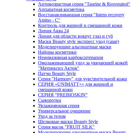
Антивозрастная серия "Taurine & Resveratrol"
Аппаратная косметика
Восстанавливающая серия "Intens recovery
Amino - C"
Контроль для жирной и смешанной кожи
Линия Аква 24
Линия для области вокруг глаз и губ
Маски Beauty style экспресс уход (саше)
Моделирующие альгинатные маски
Наборы косметики
Неинвазивная карбокситерапия
Омолаживающий уход за увядающей кожей
"Матриксил Актив"
Патчи Beauty Style
Серия "Harmony" для чувствительной кожи
СЕРИЯ «UNIMATT+» для жирной и
смешанной кожи
СЕРИЯ “PREBIOSKIN”
Сыворотки
Увлажняющая серия
Универсальное очищение
Уход за телом
Шелковые маски Beauty Style
Серия масок "FRUIT SILK"
Моделирующие альгинатные маски Beauty