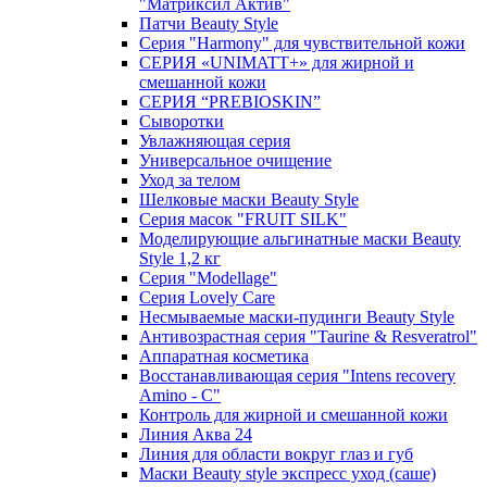
"Матриксил Актив"
Патчи Beauty Style
Серия "Harmony" для чувствительной кожи
СЕРИЯ «UNIMATT+» для жирной и
смешанной кожи
СЕРИЯ “PREBIOSKIN”
Сыворотки
Увлажняющая серия
Универсальное очищение
Уход за телом
Шелковые маски Beauty Style
Серия масок "FRUIT SILK"
Моделирующие альгинатные маски Beauty
Style 1,2 кг
Серия "Modellage"
Cерия Lovely Care
Несмываемые маски-пудинги Beauty Style
Антивозрастная серия "Taurine & Resveratrol"
Аппаратная косметика
Восстанавливающая серия "Intens recovery
Amino - C"
Контроль для жирной и смешанной кожи
Линия Аква 24
Линия для области вокруг глаз и губ
Маски Beauty style экспресс уход (саше)