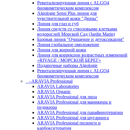
Ревитализирующая линия с ALGO4
биомиметическим комплексом
Algologie Sensi Plus линия для
чувcтвительной кожи "Дюны"
Линия для глаз и губ
Линия средств со стволовыми клетками
водорослей Морской Сад (Jardin Marin)
Базовая линия "Очищение и детоксикация"
Линия глобальное омоложение
Линия для жирной кожи
Линия для коррекции возрастных изменений
«RIVAGE / МОРСКОЙ БЕРЕГ»
Подарочные наборы Algologie
Ревитализирующая линия с ALGO4
биомиметическим комплексом
- ARAVIA Professional
ARAVIA Laboratories
ARAVIA Organic
ARAVIA Professional для лица
ARAVIA Professional для маникюра и
педикюра
ARAVIA Professional для парафинотерапии
ARAVIA Professional для шугаринга
ARAVIA Professional пилинги и
карбокситерапия