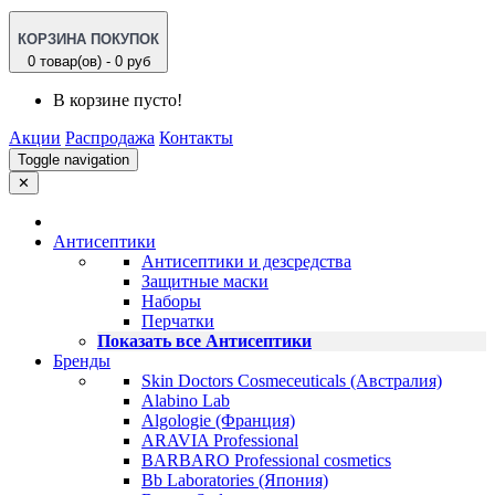
КОРЗИНА ПОКУПОК
0 товар(ов) - 0 руб
В корзине пусто!
Акции
Распродажа
Контакты
Toggle navigation
✕
Антисептики
Антисептики и дезсредства
Защитные маски
Наборы
Перчатки
Показать все Антисептики
Бренды
Skin Doctors Cosmeceuticals (Австралия)
Alabino Lab
Algologie (Франция)
ARAVIA Professional
BARBARO Professional cosmetics
Bb Laboratories (Япония)