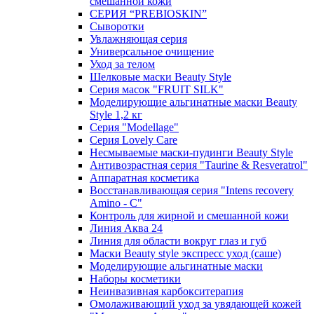
смешанной кожи
СЕРИЯ “PREBIOSKIN”
Сыворотки
Увлажняющая серия
Универсальное очищение
Уход за телом
Шелковые маски Beauty Style
Серия масок "FRUIT SILK"
Моделирующие альгинатные маски Beauty
Style 1,2 кг
Серия "Modellage"
Cерия Lovely Care
Несмываемые маски-пудинги Beauty Style
Антивозрастная серия "Taurine & Resveratrol"
Аппаратная косметика
Восстанавливающая серия "Intens recovery
Amino - C"
Контроль для жирной и смешанной кожи
Линия Аква 24
Линия для области вокруг глаз и губ
Маски Beauty style экспресс уход (саше)
Моделирующие альгинатные маски
Наборы косметики
Неинвазивная карбокситерапия
Омолаживающий уход за увядающей кожей