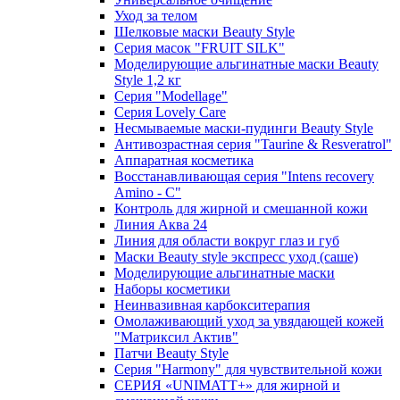
Уход за телом
Шелковые маски Beauty Style
Серия масок "FRUIT SILK"
Моделирующие альгинатные маски Beauty
Style 1,2 кг
Серия "Modellage"
Cерия Lovely Care
Несмываемые маски-пудинги Beauty Style
Антивозрастная серия "Taurine & Resveratrol"
Аппаратная косметика
Восстанавливающая серия "Intens recovery
Amino - C"
Контроль для жирной и смешанной кожи
Линия Аква 24
Линия для области вокруг глаз и губ
Маски Beauty style экспресс уход (саше)
Моделирующие альгинатные маски
Наборы косметики
Неинвазивная карбокситерапия
Омолаживающий уход за увядающей кожей
"Матриксил Актив"
Патчи Beauty Style
Серия "Harmony" для чувствительной кожи
СЕРИЯ «UNIMATT+» для жирной и