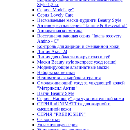
Style 1,2 кг
Серия "Modellage"
Cерия Lovely Care
Несмываемые маски-пудинги Beauty Style
Антивозрастная серия "Taurine & Resveratrol"
Аппаратная косметика
Восстанавливающая серия "Intens recovery
Amino - C"
Контроль для жирной и смешанной кожи
Линия Аква 24
Линия для области вокруг глаз и губ
Маски Beauty style экспресс уход (саше)
Моделирующие альгинатные маски
Наборы косметики
Неинвазивная карбокситерапия
Омолаживающий уход за увядающей кожей
"Матриксил Актив"
Патчи Beauty Style
Серия "Harmony" для чувствительной кожи
СЕРИЯ «UNIMATT+» для жирной и
смешанной кожи
СЕРИЯ “PREBIOSKIN”
Сыворотки
Увлажняющая серия
Универсальное очищение