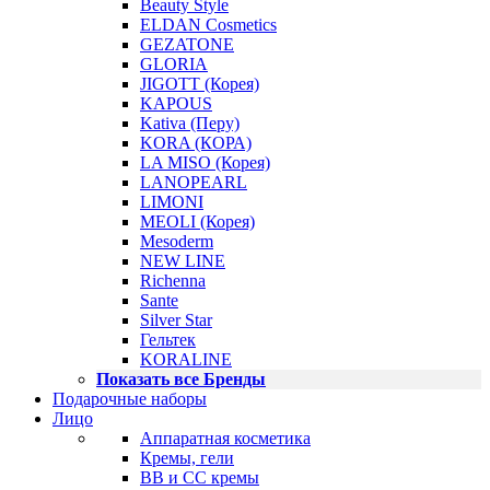
Beauty Style
ELDAN Cosmetics
GEZATONE
GLORIA
JIGOTT (Корея)
KAPOUS
Kativa (Перу)
KORA (КОРА)
LA MISO (Корея)
LANOPEARL
LIMONI
MEOLI (Корея)
Mesoderm
NEW LINE
Richenna
Sante
Silver Star
Гельтек
KORALINE
Показать все Бренды
Подарочные наборы
Лицо
Аппаратная косметика
Кремы, гели
BB и CC кремы