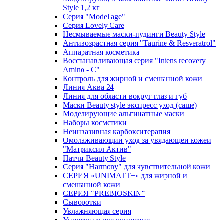
Style 1,2 кг
Серия "Modellage"
Cерия Lovely Care
Несмываемые маски-пудинги Beauty Style
Антивозрастная серия "Taurine & Resveratrol"
Аппаратная косметика
Восстанавливающая серия "Intens recovery
Amino - C"
Контроль для жирной и смешанной кожи
Линия Аква 24
Линия для области вокруг глаз и губ
Маски Beauty style экспресс уход (саше)
Моделирующие альгинатные маски
Наборы косметики
Неинвазивная карбокситерапия
Омолаживающий уход за увядающей кожей
"Матриксил Актив"
Патчи Beauty Style
Серия "Harmony" для чувствительной кожи
СЕРИЯ «UNIMATT+» для жирной и
смешанной кожи
СЕРИЯ “PREBIOSKIN”
Сыворотки
Увлажняющая серия
Универсальное очищение