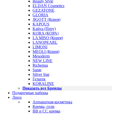
Beauty Style
ELDAN Cosmetics
GEZATONE
GLORIA
JIGOTT (Корея)
KAPOUS
Kativa (Перу)
KORA (КОРА)
LA MISO (Корея)
LANOPEARL
LIMONI
MEOLI (Корея)
Mesoderm
NEW LINE
Richenna
Sante
Silver Star
Гельтек
KORALINE
Показать все Бренды
Подарочные наборы
Лицо
Аппаратная косметика
Кремы, гели
BB и CC кремы