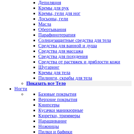
Депиляция
Кремы для рук
Кремы, гели для ног
Лосьоны, гели
Масла
Обертывания
Парафинотерапия
Солнцезащитные средства для тела
Средства для ванной и душа
Средства для массажа
Средства для похудения
Средства от растяжек и дряблости кожи
Шугаринг
Кремы для тела
Пилинги, скрабы для тела
Показать все Тело
Ногти
Базовые покрытия
Верхние покрытия
Книпсеры
Кусачки маникюрные
Кюретки, триммеры
Наращивание
Ножницы
Пилки и бафики