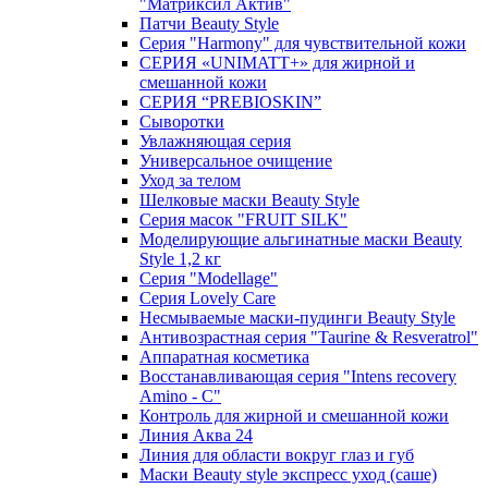
"Матриксил Актив"
Патчи Beauty Style
Серия "Harmony" для чувствительной кожи
СЕРИЯ «UNIMATT+» для жирной и
смешанной кожи
СЕРИЯ “PREBIOSKIN”
Сыворотки
Увлажняющая серия
Универсальное очищение
Уход за телом
Шелковые маски Beauty Style
Серия масок "FRUIT SILK"
Моделирующие альгинатные маски Beauty
Style 1,2 кг
Серия "Modellage"
Cерия Lovely Care
Несмываемые маски-пудинги Beauty Style
Антивозрастная серия "Taurine & Resveratrol"
Аппаратная косметика
Восстанавливающая серия "Intens recovery
Amino - C"
Контроль для жирной и смешанной кожи
Линия Аква 24
Линия для области вокруг глаз и губ
Маски Beauty style экспресс уход (саше)