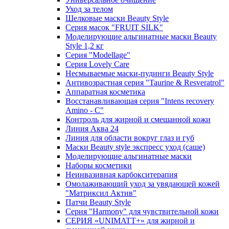
Уход за телом
Шелковые маски Beauty Style
Серия масок "FRUIT SILK"
Моделирующие альгинатные маски Beauty
Style 1,2 кг
Серия "Modellage"
Cерия Lovely Care
Несмываемые маски-пудинги Beauty Style
Антивозрастная серия "Taurine & Resveratrol"
Аппаратная косметика
Восстанавливающая серия "Intens recovery
Amino - C"
Контроль для жирной и смешанной кожи
Линия Аква 24
Линия для области вокруг глаз и губ
Маски Beauty style экспресс уход (саше)
Моделирующие альгинатные маски
Наборы косметики
Неинвазивная карбокситерапия
Омолаживающий уход за увядающей кожей
"Матриксил Актив"
Патчи Beauty Style
Серия "Harmony" для чувствительной кожи
СЕРИЯ «UNIMATT+» для жирной и