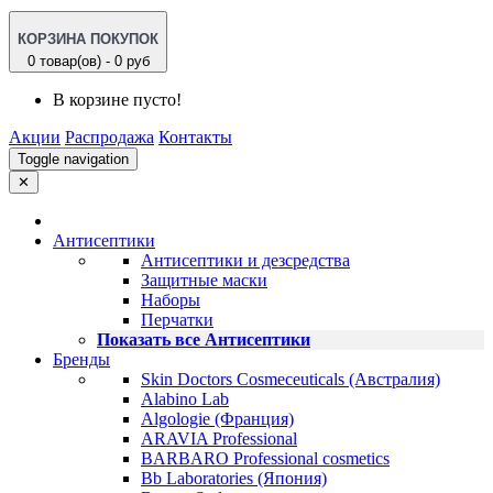
КОРЗИНА ПОКУПОК
0 товар(ов) - 0 руб
В корзине пусто!
Акции
Распродажа
Контакты
Toggle navigation
✕
Антисептики
Антисептики и дезсредства
Защитные маски
Наборы
Перчатки
Показать все Антисептики
Бренды
Skin Doctors Cosmeceuticals (Австралия)
Alabino Lab
Algologie (Франция)
ARAVIA Professional
BARBARO Professional cosmetics
Bb Laboratories (Япония)