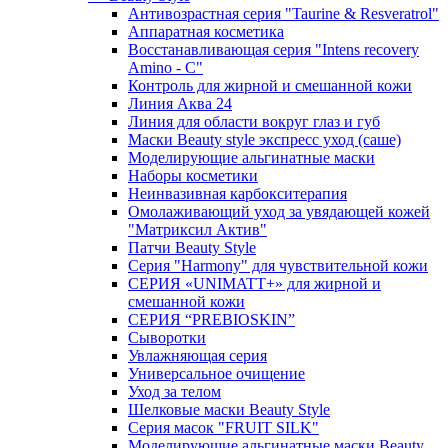
Антивозрастная серия "Taurine & Resveratrol"
Аппаратная косметика
Восстанавливающая серия "Intens recovery
Amino - C"
Контроль для жирной и смешанной кожи
Линия Аква 24
Линия для области вокруг глаз и губ
Маски Beauty style экспресс уход (саше)
Моделирующие альгинатные маски
Наборы косметики
Неинвазивная карбокситерапия
Омолаживающий уход за увядающей кожей
"Матриксил Актив"
Патчи Beauty Style
Серия "Harmony" для чувствительной кожи
СЕРИЯ «UNIMATT+» для жирной и
смешанной кожи
СЕРИЯ “PREBIOSKIN”
Сыворотки
Увлажняющая серия
Универсальное очищение
Уход за телом
Шелковые маски Beauty Style
Серия масок "FRUIT SILK"
Моделирующие альгинатные маски Beauty