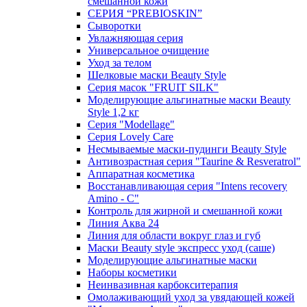
смешанной кожи
СЕРИЯ “PREBIOSKIN”
Сыворотки
Увлажняющая серия
Универсальное очищение
Уход за телом
Шелковые маски Beauty Style
Серия масок "FRUIT SILK"
Моделирующие альгинатные маски Beauty
Style 1,2 кг
Серия "Modellage"
Cерия Lovely Care
Несмываемые маски-пудинги Beauty Style
Антивозрастная серия "Taurine & Resveratrol"
Аппаратная косметика
Восстанавливающая серия "Intens recovery
Amino - C"
Контроль для жирной и смешанной кожи
Линия Аква 24
Линия для области вокруг глаз и губ
Маски Beauty style экспресс уход (саше)
Моделирующие альгинатные маски
Наборы косметики
Неинвазивная карбокситерапия
Омолаживающий уход за увядающей кожей