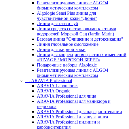
Ревитализирующая линия с ALGO4
биомиметическим комплексом
Algologie Sensi Plus линия для
чувcтвительной кожи "Дюны"
Линия для глаз и губ
Линия средств со стволовыми клетками
водорослей Морской Сад (Jardin Marin)
Базовая линия "Очищение и детоксикация"
Линия глобальное омоложение
Линия для жирной кожи
Линия для коррекции возрастных изменений
«RIVAGE / МОРСКОЙ БЕРЕГ»
Подарочные наборы Algologie
Ревитализирующая линия с ALGO4
биомиметическим комплексом
- ARAVIA Professional
ARAVIA Laboratories
ARAVIA Organic
ARAVIA Professional для лица
ARAVIA Professional для маникюра и
педикюра
ARAVIA Professional для парафинотерапии
ARAVIA Professional для шугаринга
ARAVIA Professional пилинги и
карбокситерапия