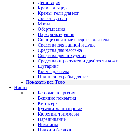
Депиляция
Кремы для рук
Кремы, гели для ног
Лосьоны, гели
Масла
Обертывания
Парафинотерапия
Солнцезащитные средства для тела
Средства для ванной и душа
Средства для массажа
Средства для похудения
Средства от растяжек и дряблости кожи
Шугаринг
Кремы для тела
Пилинги, скрабы для тела
Показать все Тело
Ногти
Базовые покрытия
Верхние покрытия
Книпсеры
Кусачки маникюрные
Кюретки, триммеры
Наращивание
Ножницы
Пилки и бафики