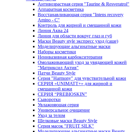
Антивозрастная серия "Taurine & Resveratrol"
Аппаратная косметика
Восстанавливающая серия "Intens recovery
Amino - C"
Контроль для жирной и смешанной кожи
Линия Аква 24
Линия для области вокруг глаз и губ
Маски Beauty style экспресс уход (саше)
Моделирующие альгинатные маски
Наборы косметики
Неинвазивная карбокситерапия
Омолаживающий уход за увядающей кожей
"Матриксил Актив"
Патчи Beauty Style
Серия "Harmony" для чувствительной кожи
СЕРИЯ «UNIMATT+» для жирной и
смешанной кожи
СЕРИЯ “PREBIOSKIN”
Сыворотки
Увлажняющая серия
Универсальное очищение
Уход за телом
Шелковые маски Beauty Style
Серия масок "FRUIT SILK"
Моделирующие альгинатные маски Beauty