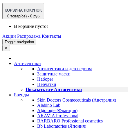
КОРЗИНА ПОКУПОК
0 товар(ов) - 0 руб
В корзине пусто!
Акции
Распродажа
Контакты
Toggle navigation
✕
Антисептики
Антисептики и дезсредства
Защитные маски
Наборы
Перчатки
Показать все Антисептики
Бренды
Skin Doctors Cosmeceuticals (Австралия)
Alabino Lab
Algologie (Франция)
ARAVIA Professional
BARBARO Professional cosmetics
Bb Laboratories (Япония)