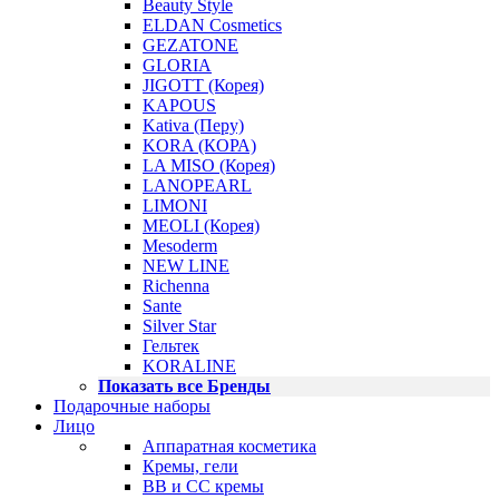
Beauty Style
ELDAN Cosmetics
GEZATONE
GLORIA
JIGOTT (Корея)
KAPOUS
Kativa (Перу)
KORA (КОРА)
LA MISO (Корея)
LANOPEARL
LIMONI
MEOLI (Корея)
Mesoderm
NEW LINE
Richenna
Sante
Silver Star
Гельтек
KORALINE
Показать все Бренды
Подарочные наборы
Лицо
Аппаратная косметика
Кремы, гели
BB и CC кремы