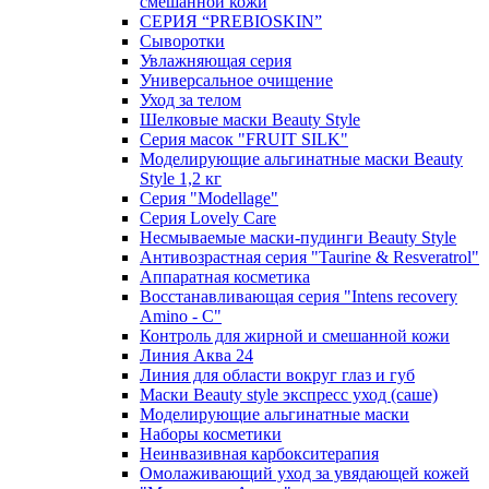
смешанной кожи
СЕРИЯ “PREBIOSKIN”
Сыворотки
Увлажняющая серия
Универсальное очищение
Уход за телом
Шелковые маски Beauty Style
Серия масок "FRUIT SILK"
Моделирующие альгинатные маски Beauty
Style 1,2 кг
Серия "Modellage"
Cерия Lovely Care
Несмываемые маски-пудинги Beauty Style
Антивозрастная серия "Taurine & Resveratrol"
Аппаратная косметика
Восстанавливающая серия "Intens recovery
Amino - C"
Контроль для жирной и смешанной кожи
Линия Аква 24
Линия для области вокруг глаз и губ
Маски Beauty style экспресс уход (саше)
Моделирующие альгинатные маски
Наборы косметики
Неинвазивная карбокситерапия
Омолаживающий уход за увядающей кожей