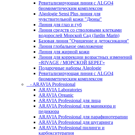
Ревитализирующая линия с ALGO4
биомиметическим комплексом
Algologie Sensi Plus линия для
чувcтвительной кожи "Дюны"
Линия для глаз и губ
Линия средств со стволовыми клетками
водорослей Морской Сад (Jardin Marin)
Базовая линия "Очищение и детоксикация"
Линия глобальное омоложение
Линия для жирной кожи
Линия для коррекции возрастных изменений
«RIVAGE / МОРСКОЙ БЕРЕГ»
Подарочные наборы Algologie
Ревитализирующая линия с ALGO4
биомиметическим комплексом
- ARAVIA Professional
ARAVIA Laboratories
ARAVIA Organic
ARAVIA Professional для лица
ARAVIA Professional для маникюра и
педикюра
ARAVIA Professional для парафинотерапии
ARAVIA Professional для шугаринга
ARAVIA Professional пилинги и
карбокситерапия