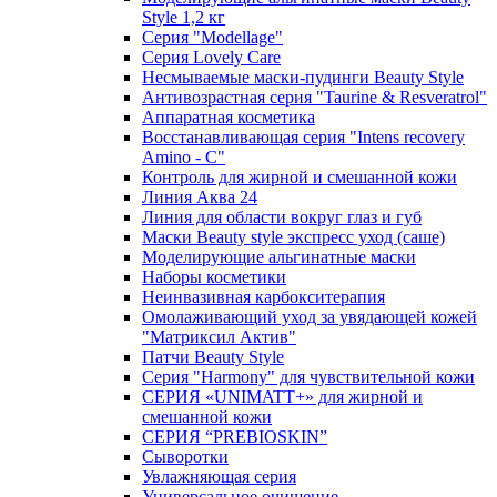
Style 1,2 кг
Серия "Modellage"
Cерия Lovely Care
Несмываемые маски-пудинги Beauty Style
Антивозрастная серия "Taurine & Resveratrol"
Аппаратная косметика
Восстанавливающая серия "Intens recovery
Amino - C"
Контроль для жирной и смешанной кожи
Линия Аква 24
Линия для области вокруг глаз и губ
Маски Beauty style экспресс уход (саше)
Моделирующие альгинатные маски
Наборы косметики
Неинвазивная карбокситерапия
Омолаживающий уход за увядающей кожей
"Матриксил Актив"
Патчи Beauty Style
Серия "Harmony" для чувствительной кожи
СЕРИЯ «UNIMATT+» для жирной и
смешанной кожи
СЕРИЯ “PREBIOSKIN”
Сыворотки
Увлажняющая серия
Универсальное очищение