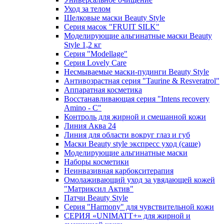
Уход за телом
Шелковые маски Beauty Style
Серия масок "FRUIT SILK"
Моделирующие альгинатные маски Beauty
Style 1,2 кг
Серия "Modellage"
Cерия Lovely Care
Несмываемые маски-пудинги Beauty Style
Антивозрастная серия "Taurine & Resveratrol"
Аппаратная косметика
Восстанавливающая серия "Intens recovery
Amino - C"
Контроль для жирной и смешанной кожи
Линия Аква 24
Линия для области вокруг глаз и губ
Маски Beauty style экспресс уход (саше)
Моделирующие альгинатные маски
Наборы косметики
Неинвазивная карбокситерапия
Омолаживающий уход за увядающей кожей
"Матриксил Актив"
Патчи Beauty Style
Серия "Harmony" для чувствительной кожи
СЕРИЯ «UNIMATT+» для жирной и