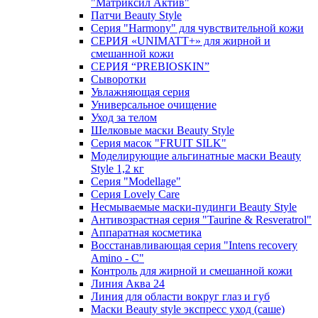
"Матриксил Актив"
Патчи Beauty Style
Серия "Harmony" для чувствительной кожи
СЕРИЯ «UNIMATT+» для жирной и
смешанной кожи
СЕРИЯ “PREBIOSKIN”
Сыворотки
Увлажняющая серия
Универсальное очищение
Уход за телом
Шелковые маски Beauty Style
Серия масок "FRUIT SILK"
Моделирующие альгинатные маски Beauty
Style 1,2 кг
Серия "Modellage"
Cерия Lovely Care
Несмываемые маски-пудинги Beauty Style
Антивозрастная серия "Taurine & Resveratrol"
Аппаратная косметика
Восстанавливающая серия "Intens recovery
Amino - C"
Контроль для жирной и смешанной кожи
Линия Аква 24
Линия для области вокруг глаз и губ
Маски Beauty style экспресс уход (саше)