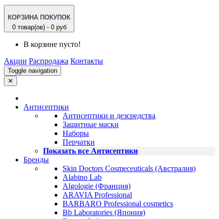
КОРЗИНА ПОКУПОК
0 товар(ов) - 0 руб
В корзине пусто!
Акции
Распродажа
Контакты
Toggle navigation
✕
Антисептики
Антисептики и дезсредства
Защитные маски
Наборы
Перчатки
Показать все Антисептики
Бренды
Skin Doctors Cosmeceuticals (Австралия)
Alabino Lab
Algologie (Франция)
ARAVIA Professional
BARBARO Professional cosmetics
Bb Laboratories (Япония)