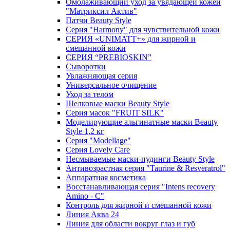
Омолаживающий уход за увядающей кожей
"Матриксил Актив"
Патчи Beauty Style
Серия "Harmony" для чувствительной кожи
СЕРИЯ «UNIMATT+» для жирной и
смешанной кожи
СЕРИЯ “PREBIOSKIN”
Сыворотки
Увлажняющая серия
Универсальное очищение
Уход за телом
Шелковые маски Beauty Style
Серия масок "FRUIT SILK"
Моделирующие альгинатные маски Beauty
Style 1,2 кг
Серия "Modellage"
Cерия Lovely Care
Несмываемые маски-пудинги Beauty Style
Антивозрастная серия "Taurine & Resveratrol"
Аппаратная косметика
Восстанавливающая серия "Intens recovery
Amino - C"
Контроль для жирной и смешанной кожи
Линия Аква 24
Линия для области вокруг глаз и губ