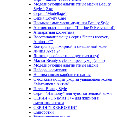
Моделирующие альгинатные маски Beauty
Style 1,2 кг
Серия "Modellage"
Cерия Lovely Care
Несмываемые маски-пудинги Beauty Style
Антивозрастная серия "Taurine & Resveratrol"
Аппаратная косметика
Восстанавливающая серия "Intens recovery
Amino - C"
Контроль для жирной и смешанной кожи
Линия Аква 24
Линия для области вокруг глаз и губ
Маски Beauty style экспресс уход (саше)
Моделирующие альгинатные маски
Наборы косметики
Неинвазивная карбокситерапия
Омолаживающий уход за увядающей кожей
"Матриксил Актив"
Патчи Beauty Style
Серия "Harmony" для чувствительной кожи
СЕРИЯ «UNIMATT+» для жирной и
смешанной кожи
СЕРИЯ “PREBIOSKIN”
Сыворотки
Увлажняющая серия