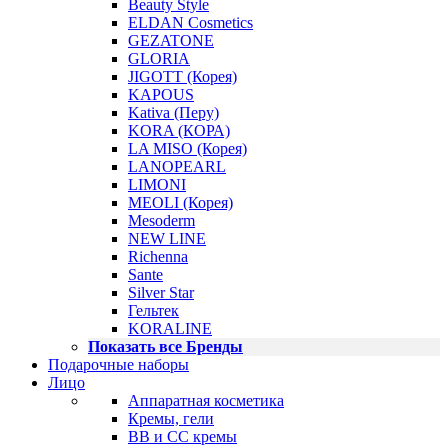
Beauty Style
ELDAN Cosmetics
GEZATONE
GLORIA
JIGOTT (Корея)
KAPOUS
Kativa (Перу)
KORA (КОРА)
LA MISO (Корея)
LANOPEARL
LIMONI
MEOLI (Корея)
Mesoderm
NEW LINE
Richenna
Sante
Silver Star
Гельтек
KORALINE
Показать все Бренды
Подарочные наборы
Лицо
Аппаратная косметика
Кремы, гели
BB и CC кремы