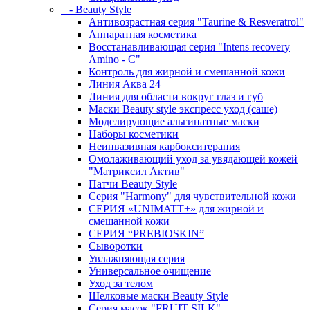
- Beauty Style
Антивозрастная серия "Taurine & Resveratrol"
Аппаратная косметика
Восстанавливающая серия "Intens recovery
Amino - C"
Контроль для жирной и смешанной кожи
Линия Аква 24
Линия для области вокруг глаз и губ
Маски Beauty style экспресс уход (саше)
Моделирующие альгинатные маски
Наборы косметики
Неинвазивная карбокситерапия
Омолаживающий уход за увядающей кожей
"Матриксил Актив"
Патчи Beauty Style
Серия "Harmony" для чувствительной кожи
СЕРИЯ «UNIMATT+» для жирной и
смешанной кожи
СЕРИЯ “PREBIOSKIN”
Сыворотки
Увлажняющая серия
Универсальное очищение
Уход за телом
Шелковые маски Beauty Style
Серия масок "FRUIT SILK"