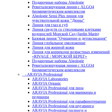
Подарочные наборы Algologie
Ревитализирующая линия с ALGO4
биомиметическим комплексом
Algologie Sensi Plus линия для
чувcтвительной кожи "Дюны"
Линия для глаз и губ
Линия средств со стволовыми клетками
водорослей Морской Сад (Jardin Marin)
Базовая линия "Очищение и детоксикация"
Линия глобальное омоложение
Линия для жирной кожи
Линия для коррекции возрастных изменений
«RIVAGE / МОРСКОЙ БЕРЕГ»
Подарочные наборы Algologie
Ревитализирующая линия с ALGO4
биомиметическим комплексом
- ARAVIA Professional
ARAVIA Laboratories
ARAVIA Organic
ARAVIA Professional для лица
ARAVIA Professional для маникюра и
педикюра
ARAVIA Professional для парафинотерапии
ARAVIA Professional для шугаринга
ARAVIA Professional пилинги и