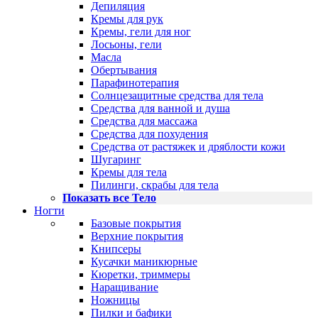
Депиляция
Кремы для рук
Кремы, гели для ног
Лосьоны, гели
Масла
Обертывания
Парафинотерапия
Солнцезащитные средства для тела
Средства для ванной и душа
Средства для массажа
Средства для похудения
Средства от растяжек и дряблости кожи
Шугаринг
Кремы для тела
Пилинги, скрабы для тела
Показать все Тело
Ногти
Базовые покрытия
Верхние покрытия
Книпсеры
Кусачки маникюрные
Кюретки, триммеры
Наращивание
Ножницы
Пилки и бафики