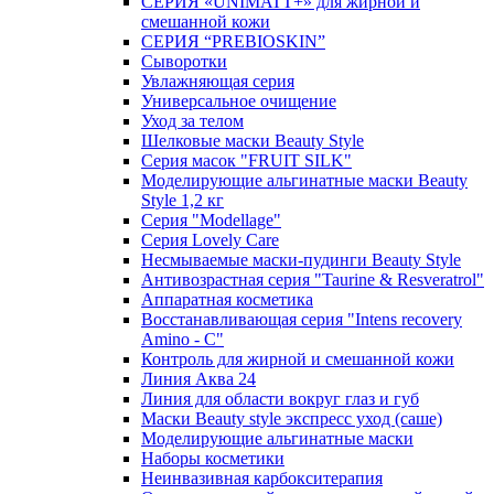
СЕРИЯ «UNIMATT+» для жирной и
смешанной кожи
СЕРИЯ “PREBIOSKIN”
Сыворотки
Увлажняющая серия
Универсальное очищение
Уход за телом
Шелковые маски Beauty Style
Серия масок "FRUIT SILK"
Моделирующие альгинатные маски Beauty
Style 1,2 кг
Серия "Modellage"
Cерия Lovely Care
Несмываемые маски-пудинги Beauty Style
Антивозрастная серия "Taurine & Resveratrol"
Аппаратная косметика
Восстанавливающая серия "Intens recovery
Amino - C"
Контроль для жирной и смешанной кожи
Линия Аква 24
Линия для области вокруг глаз и губ
Маски Beauty style экспресс уход (саше)
Моделирующие альгинатные маски
Наборы косметики
Неинвазивная карбокситерапия