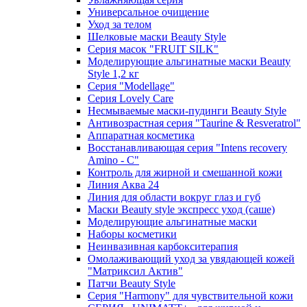
Универсальное очищение
Уход за телом
Шелковые маски Beauty Style
Серия масок "FRUIT SILK"
Моделирующие альгинатные маски Beauty
Style 1,2 кг
Серия "Modellage"
Cерия Lovely Care
Несмываемые маски-пудинги Beauty Style
Антивозрастная серия "Taurine & Resveratrol"
Аппаратная косметика
Восстанавливающая серия "Intens recovery
Amino - C"
Контроль для жирной и смешанной кожи
Линия Аква 24
Линия для области вокруг глаз и губ
Маски Beauty style экспресс уход (саше)
Моделирующие альгинатные маски
Наборы косметики
Неинвазивная карбокситерапия
Омолаживающий уход за увядающей кожей
"Матриксил Актив"
Патчи Beauty Style
Серия "Harmony" для чувствительной кожи