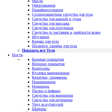
Масла
Обертывания
Парафинотерапия
Солнцезащитные средства для тела
Средства для ванной и душа
Средства для массажа
Средства для похудения
Средства от растяжек и дряблости кожи
Шугаринг
Кремы для тела
Пилинги, скрабы для тела
Показать все Тело
Ногти
Базовые покрытия
Верхние покрытия
Книпсеры
Кусачки маникюрные
Кюретки, триммеры
Наращивание
Ножницы
Пилки и бафики
Средства для маникюра
Средства для педикюра
Уход за кутикулой
Шаберы