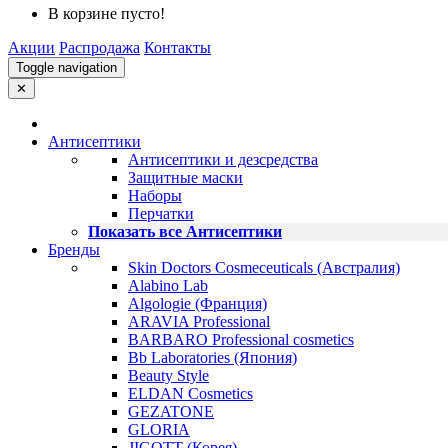
В корзине пусто!
Акции
Распродажа
Контакты
Toggle navigation
✕
Антисептики
Антисептики и дезсредства
Защитные маски
Наборы
Перчатки
Показать все Антисептики
Бренды
Skin Doctors Cosmeceuticals (Австралия)
Alabino Lab
Algologie (Франция)
ARAVIA Professional
BARBARO Professional cosmetics
Bb Laboratories (Япония)
Beauty Style
ELDAN Cosmetics
GEZATONE
GLORIA
JIGOTT (Корея)