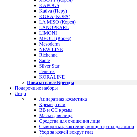
KAPOUS
Kativa (Перу)
KORA (КОРА)
LA MISO (Корея)
LANOPEARL
LIMONI
MEOLI (Корея)
Mesoderm
NEW LINE
Richenna
Sante
Silver Star
Гельтек
KORALINE
Показать все Бренды
Подарочные наборы
Лицо
Аппаратная косметика
Кремы, гели
BB и CC кремы
Маски для лица
Средства для очищения лица
Сыворотки, коктейли, концентраты для лица
Уход за кожей вокруг глаз