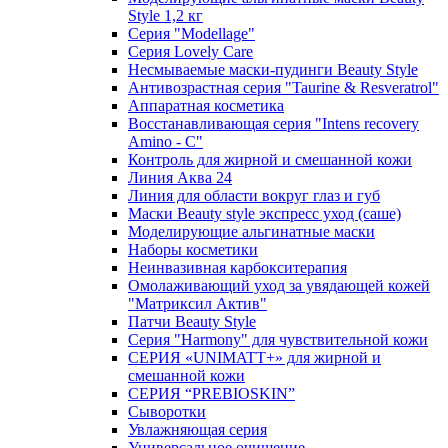
Style 1,2 кг
Серия "Modellage"
Cерия Lovely Care
Несмываемые маски-пудинги Beauty Style
Антивозрастная серия "Taurine & Resveratrol"
Аппаратная косметика
Восстанавливающая серия "Intens recovery
Amino - C"
Контроль для жирной и смешанной кожи
Линия Аква 24
Линия для области вокруг глаз и губ
Маски Beauty style экспресс уход (саше)
Моделирующие альгинатные маски
Наборы косметики
Неинвазивная карбокситерапия
Омолаживающий уход за увядающей кожей
"Матриксил Актив"
Патчи Beauty Style
Серия "Harmony" для чувствительной кожи
СЕРИЯ «UNIMATT+» для жирной и
смешанной кожи
СЕРИЯ “PREBIOSKIN”
Сыворотки
Увлажняющая серия
Универсальное очищение