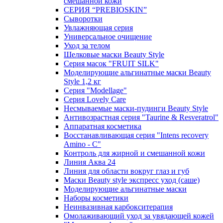
смешанной кожи
СЕРИЯ “PREBIOSKIN”
Сыворотки
Увлажняющая серия
Универсальное очищение
Уход за телом
Шелковые маски Beauty Style
Серия масок "FRUIT SILK"
Моделирующие альгинатные маски Beauty
Style 1,2 кг
Серия "Modellage"
Cерия Lovely Care
Несмываемые маски-пудинги Beauty Style
Антивозрастная серия "Taurine & Resveratrol"
Аппаратная косметика
Восстанавливающая серия "Intens recovery
Amino - C"
Контроль для жирной и смешанной кожи
Линия Аква 24
Линия для области вокруг глаз и губ
Маски Beauty style экспресс уход (саше)
Моделирующие альгинатные маски
Наборы косметики
Неинвазивная карбокситерапия
Омолаживающий уход за увядающей кожей