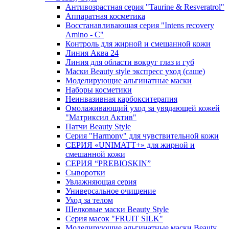
Антивозрастная серия "Taurine & Resveratrol"
Аппаратная косметика
Восстанавливающая серия "Intens recovery
Amino - C"
Контроль для жирной и смешанной кожи
Линия Аква 24
Линия для области вокруг глаз и губ
Маски Beauty style экспресс уход (саше)
Моделирующие альгинатные маски
Наборы косметики
Неинвазивная карбокситерапия
Омолаживающий уход за увядающей кожей
"Матриксил Актив"
Патчи Beauty Style
Серия "Harmony" для чувствительной кожи
СЕРИЯ «UNIMATT+» для жирной и
смешанной кожи
СЕРИЯ “PREBIOSKIN”
Сыворотки
Увлажняющая серия
Универсальное очищение
Уход за телом
Шелковые маски Beauty Style
Серия масок "FRUIT SILK"
Моделирующие альгинатные маски Beauty