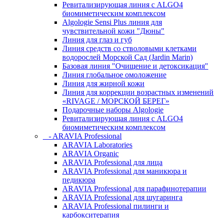
Ревитализирующая линия с ALGO4
биомиметическим комплексом
Algologie Sensi Plus линия для
чувcтвительной кожи "Дюны"
Линия для глаз и губ
Линия средств со стволовыми клетками
водорослей Морской Сад (Jardin Marin)
Базовая линия "Очищение и детоксикация"
Линия глобальное омоложение
Линия для жирной кожи
Линия для коррекции возрастных изменений
«RIVAGE / МОРСКОЙ БЕРЕГ»
Подарочные наборы Algologie
Ревитализирующая линия с ALGO4
биомиметическим комплексом
- ARAVIA Professional
ARAVIA Laboratories
ARAVIA Organic
ARAVIA Professional для лица
ARAVIA Professional для маникюра и
педикюра
ARAVIA Professional для парафинотерапии
ARAVIA Professional для шугаринга
ARAVIA Professional пилинги и
карбокситерапия