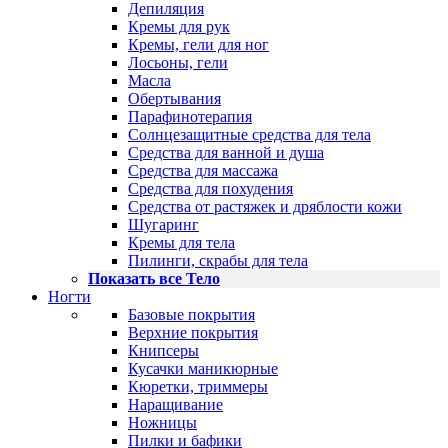
Депиляция
Кремы для рук
Кремы, гели для ног
Лосьоны, гели
Масла
Обертывания
Парафинотерапия
Солнцезащитные средства для тела
Средства для ванной и душа
Средства для массажа
Средства для похудения
Средства от растяжек и дряблости кожи
Шугаринг
Кремы для тела
Пилинги, скрабы для тела
Показать все Тело
Ногти
Базовые покрытия
Верхние покрытия
Книпсеры
Кусачки маникюрные
Кюретки, триммеры
Наращивание
Ножницы
Пилки и бафики