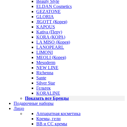
Beauty Style
ELDAN Cosmetics
GEZATONE
GLORIA
JIGOTT (Корея)
KAPOUS
Kativa (Перу)
KORA (КОРА)
LA MISO (Корея)
LANOPEARL
LIMONI
MEOLI (Корея)
Mesoderm
NEW LINE
Richenna
Sante
Silver Star
Гельтек
KORALINE
Показать все Бренды
Подарочные наборы
Лицо
Аппаратная косметика
Кремы, гели
BB и CC кремы