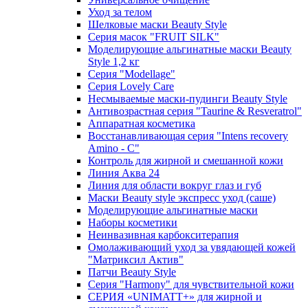
Уход за телом
Шелковые маски Beauty Style
Серия масок "FRUIT SILK"
Моделирующие альгинатные маски Beauty
Style 1,2 кг
Серия "Modellage"
Cерия Lovely Care
Несмываемые маски-пудинги Beauty Style
Антивозрастная серия "Taurine & Resveratrol"
Аппаратная косметика
Восстанавливающая серия "Intens recovery
Amino - C"
Контроль для жирной и смешанной кожи
Линия Аква 24
Линия для области вокруг глаз и губ
Маски Beauty style экспресс уход (саше)
Моделирующие альгинатные маски
Наборы косметики
Неинвазивная карбокситерапия
Омолаживающий уход за увядающей кожей
"Матриксил Актив"
Патчи Beauty Style
Серия "Harmony" для чувствительной кожи
СЕРИЯ «UNIMATT+» для жирной и