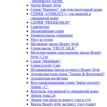
"Матриксил Актив"
Патчи Beauty Style
Серия "Harmony" для чувствительной кожи
СЕРИЯ «UNIMATT+» для жирной и
смешанной кожи
СЕРИЯ “PREBIOSKIN”
Сыворотки
Увлажняющая серия
Универсальное очищение
Уход за телом
Шелковые маски Beauty Style
Серия масок "FRUIT SILK"
Моделирующие альгинатные маски Beauty
Style 1,2 кг
Серия "Modellage"
Cерия Lovely Care
Несмываемые маски-пудинги Beauty Style
Антивозрастная серия "Taurine & Resveratrol"
Аппаратная косметика
Восстанавливающая серия "Intens recovery
Amino - C"
Контроль для жирной и смешанной кожи
Линия Аква 24
Линия для области вокруг глаз и губ
Маски Beauty style экспресс уход (саше)