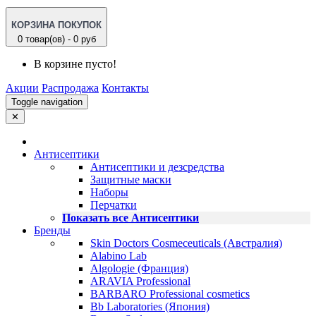
КОРЗИНА ПОКУПОК
0 товар(ов) - 0 руб
В корзине пусто!
Акции
Распродажа
Контакты
Toggle navigation
✕
Антисептики
Антисептики и дезсредства
Защитные маски
Наборы
Перчатки
Показать все Антисептики
Бренды
Skin Doctors Cosmeceuticals (Австралия)
Alabino Lab
Algologie (Франция)
ARAVIA Professional
BARBARO Professional cosmetics
Bb Laboratories (Япония)