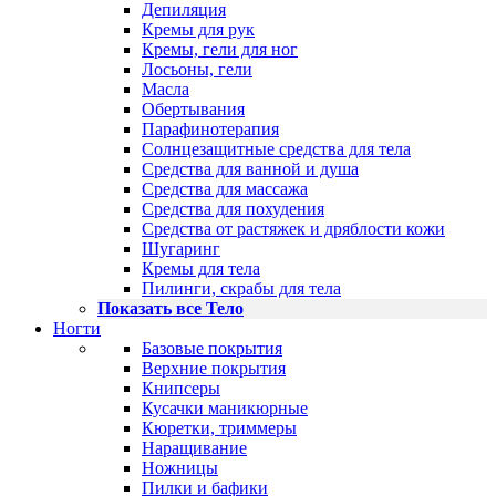
Депиляция
Кремы для рук
Кремы, гели для ног
Лосьоны, гели
Масла
Обертывания
Парафинотерапия
Солнцезащитные средства для тела
Средства для ванной и душа
Средства для массажа
Средства для похудения
Средства от растяжек и дряблости кожи
Шугаринг
Кремы для тела
Пилинги, скрабы для тела
Показать все Тело
Ногти
Базовые покрытия
Верхние покрытия
Книпсеры
Кусачки маникюрные
Кюретки, триммеры
Наращивание
Ножницы
Пилки и бафики