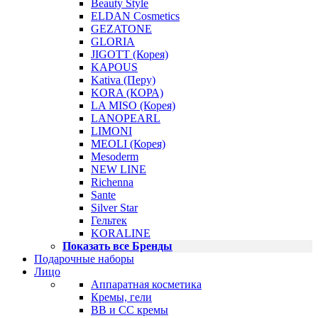
Beauty Style
ELDAN Cosmetics
GEZATONE
GLORIA
JIGOTT (Корея)
KAPOUS
Kativa (Перу)
KORA (КОРА)
LA MISO (Корея)
LANOPEARL
LIMONI
MEOLI (Корея)
Mesoderm
NEW LINE
Richenna
Sante
Silver Star
Гельтек
KORALINE
Показать все Бренды
Подарочные наборы
Лицо
Аппаратная косметика
Кремы, гели
BB и CC кремы