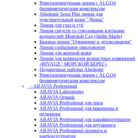
Ревитализирующая линия с ALGO4
биомиметическим комплексом
Algologie Sensi Plus линия для
чувcтвительной кожи "Дюны"
Линия для глаз и губ
Линия средств со стволовыми клетками
водорослей Морской Сад (Jardin Marin)
Базовая линия "Очищение и детоксикация"
Линия глобальное омоложение
Линия для жирной кожи
Линия для коррекции возрастных изменений
«RIVAGE / МОРСКОЙ БЕРЕГ»
Подарочные наборы Algologie
Ревитализирующая линия с ALGO4
биомиметическим комплексом
- ARAVIA Professional
ARAVIA Laboratories
ARAVIA Organic
ARAVIA Professional для лица
ARAVIA Professional для маникюра и
педикюра
ARAVIA Professional для парафинотерапии
ARAVIA Professional для шугаринга
ARAVIA Professional пилинги и
карбокситерапия