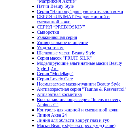
"Матриксил Актив"
Патчи Beauty Style
Серия "Harmony" для чувствительной кожи
СЕРИЯ «UNIMATT+» для жирной и
смешанной кожи
СЕРИЯ “PREBIOSKIN”
Сыворотки
Увлажняющая серия
Универсальное очищение
Уход за телом
Шелковые маски Beauty Style
Серия масок "FRUIT SILK"
Моделирующие альгинатные маски Beauty
Style 1,2 кг
Серия "Modellage"
Cерия Lovely Care
Несмываемые маски-пудинги Beauty Style
Антивозрастная серия "Taurine & Resveratrol"
Аппаратная косметика
Восстанавливающая серия "Intens recovery
Amino - C"
Контроль для жирной и смешанной кожи
Линия Аква 24
Линия для области вокруг глаз и губ
Маски Beauty style экспресс уход (саше)