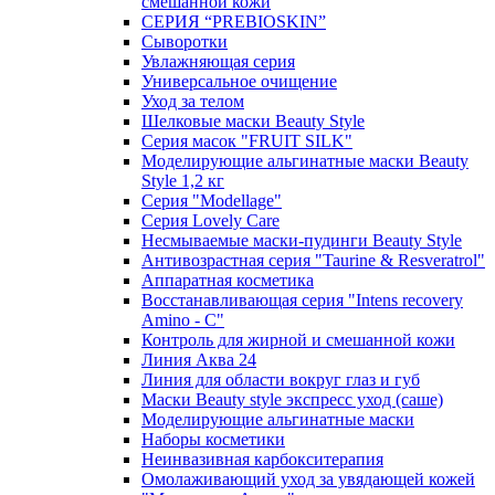
смешанной кожи
СЕРИЯ “PREBIOSKIN”
Сыворотки
Увлажняющая серия
Универсальное очищение
Уход за телом
Шелковые маски Beauty Style
Серия масок "FRUIT SILK"
Моделирующие альгинатные маски Beauty
Style 1,2 кг
Серия "Modellage"
Cерия Lovely Care
Несмываемые маски-пудинги Beauty Style
Антивозрастная серия "Taurine & Resveratrol"
Аппаратная косметика
Восстанавливающая серия "Intens recovery
Amino - C"
Контроль для жирной и смешанной кожи
Линия Аква 24
Линия для области вокруг глаз и губ
Маски Beauty style экспресс уход (саше)
Моделирующие альгинатные маски
Наборы косметики
Неинвазивная карбокситерапия
Омолаживающий уход за увядающей кожей