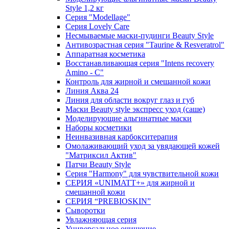
Style 1,2 кг
Серия "Modellage"
Cерия Lovely Care
Несмываемые маски-пудинги Beauty Style
Антивозрастная серия "Taurine & Resveratrol"
Аппаратная косметика
Восстанавливающая серия "Intens recovery
Amino - C"
Контроль для жирной и смешанной кожи
Линия Аква 24
Линия для области вокруг глаз и губ
Маски Beauty style экспресс уход (саше)
Моделирующие альгинатные маски
Наборы косметики
Неинвазивная карбокситерапия
Омолаживающий уход за увядающей кожей
"Матриксил Актив"
Патчи Beauty Style
Серия "Harmony" для чувствительной кожи
СЕРИЯ «UNIMATT+» для жирной и
смешанной кожи
СЕРИЯ “PREBIOSKIN”
Сыворотки
Увлажняющая серия
Универсальное очищение