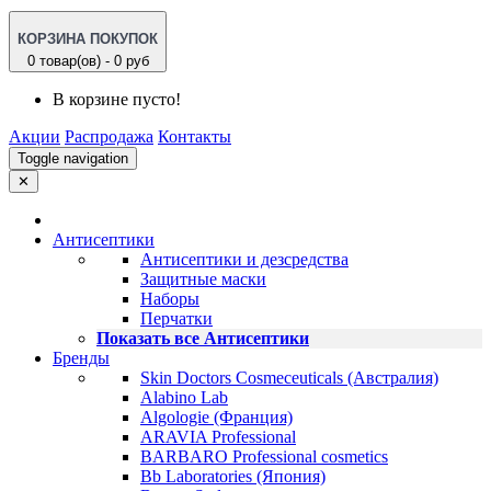
КОРЗИНА ПОКУПОК
0 товар(ов) - 0 руб
В корзине пусто!
Акции
Распродажа
Контакты
Toggle navigation
✕
Антисептики
Антисептики и дезсредства
Защитные маски
Наборы
Перчатки
Показать все Антисептики
Бренды
Skin Doctors Cosmeceuticals (Австралия)
Alabino Lab
Algologie (Франция)
ARAVIA Professional
BARBARO Professional cosmetics
Bb Laboratories (Япония)