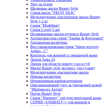
Уход за телом
Шелковые маски Beauty Style
Серия масок "FRUIT SILK"
Моделирующие альгинатные маски Beauty
Style 1,2 кг
Серия "Modellage"
Cерия Lovely Care
Несмываемые маски-пудинги Beauty Style
Антивозрастная серия "Taurine & Resveratrol"
Аппаратная косметика
Восстанавливающая серия "Intens recovery
Amino - C"
Контроль для жирной и смешанной кожи
Линия Аква 24
Линия для области вокруг глаз и губ
Маски Beauty style экспресс уход (саше)
Моделирующие альгинатные маски
Наборы косметики
Неинвазивная карбокситерапия
Омолаживающий уход за увядающей кожей
"Матриксил Актив"
Патчи Beauty Style
Серия "Harmony" для чувствительной кожи
СЕРИЯ «UNIMATT+» для жирной и