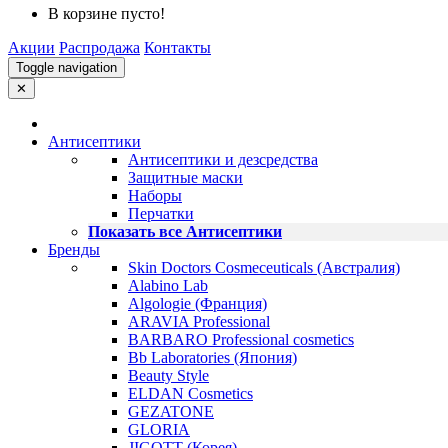
В корзине пусто!
Акции
Распродажа
Контакты
Toggle navigation
✕
Антисептики
Антисептики и дезсредства
Защитные маски
Наборы
Перчатки
Показать все Антисептики
Бренды
Skin Doctors Cosmeceuticals (Австралия)
Alabino Lab
Algologie (Франция)
ARAVIA Professional
BARBARO Professional cosmetics
Bb Laboratories (Япония)
Beauty Style
ELDAN Cosmetics
GEZATONE
GLORIA
JIGOTT (Корея)