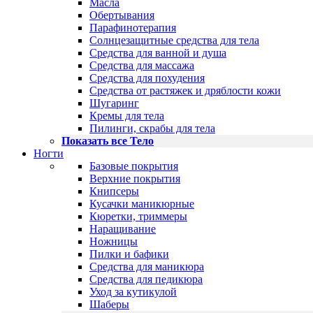
Масла
Обертывания
Парафинотерапия
Солнцезащитные средства для тела
Средства для ванной и душа
Средства для массажа
Средства для похудения
Средства от растяжек и дряблости кожи
Шугаринг
Кремы для тела
Пилинги, скрабы для тела
Показать все Тело
Ногти
Базовые покрытия
Верхние покрытия
Книпсеры
Кусачки маникюрные
Кюретки, триммеры
Наращивание
Ножницы
Пилки и бафики
Средства для маникюра
Средства для педикюра
Уход за кутикулой
Шаберы