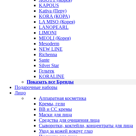
KAPOUS
Kativa (Перу)
KORA (КОРА)
LA MISO (Корея)
LANOPEARL
LIMONI
MEOLI (Корея)
Mesoderm
NEW LINE
Richenna
Sante
Silver Star
Гельтек
KORALINE
Показать все Бренды
Подарочные наборы
Лицо
Аппаратная косметика
Кремы, гели
BB и CC кремы
Маски для лица
Средства для очищения лица
Сыворотки, коктейли, концентраты для лица
Уход за кожей вокруг глаз