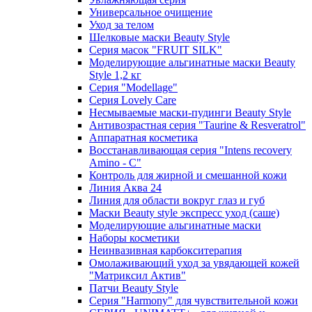
Универсальное очищение
Уход за телом
Шелковые маски Beauty Style
Серия масок "FRUIT SILK"
Моделирующие альгинатные маски Beauty
Style 1,2 кг
Серия "Modellage"
Cерия Lovely Care
Несмываемые маски-пудинги Beauty Style
Антивозрастная серия "Taurine & Resveratrol"
Аппаратная косметика
Восстанавливающая серия "Intens recovery
Amino - C"
Контроль для жирной и смешанной кожи
Линия Аква 24
Линия для области вокруг глаз и губ
Маски Beauty style экспресс уход (саше)
Моделирующие альгинатные маски
Наборы косметики
Неинвазивная карбокситерапия
Омолаживающий уход за увядающей кожей
"Матриксил Актив"
Патчи Beauty Style
Серия "Harmony" для чувствительной кожи