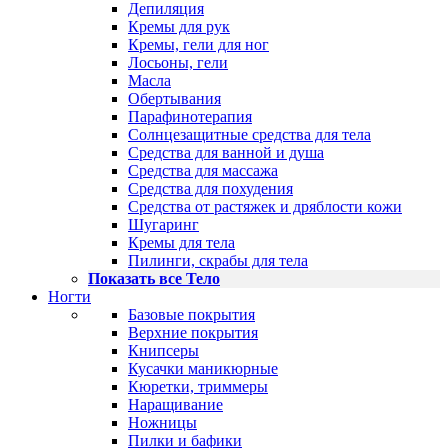
Депиляция
Кремы для рук
Кремы, гели для ног
Лосьоны, гели
Масла
Обертывания
Парафинотерапия
Солнцезащитные средства для тела
Средства для ванной и душа
Средства для массажа
Средства для похудения
Средства от растяжек и дряблости кожи
Шугаринг
Кремы для тела
Пилинги, скрабы для тела
Показать все Тело
Ногти
Базовые покрытия
Верхние покрытия
Книпсеры
Кусачки маникюрные
Кюретки, триммеры
Наращивание
Ножницы
Пилки и бафики