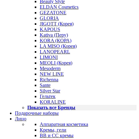
Beauty Style
ELDAN Cosmetics
GEZATONE
GLORIA
JIGOTT (Корея)
KAPOUS
Kativa (Перу)
KORA (КОРА)
LA MISO (Корея)
LANOPEARL
LIMONI
MEOLI (Корея)
Mesoderm
NEW LINE
Richenna
Sante
Silver Star
Гельтек
KORALINE
Показать все Бренды
Подарочные наборы
Лицо
Аппаратная косметика
Кремы, гели
BB и CC кремы