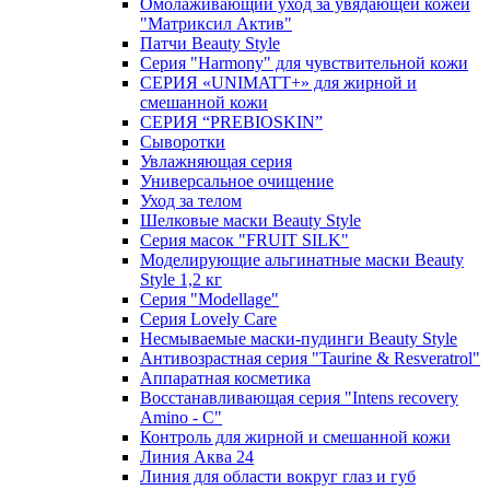
Омолаживающий уход за увядающей кожей
"Матриксил Актив"
Патчи Beauty Style
Серия "Harmony" для чувствительной кожи
СЕРИЯ «UNIMATT+» для жирной и
смешанной кожи
СЕРИЯ “PREBIOSKIN”
Сыворотки
Увлажняющая серия
Универсальное очищение
Уход за телом
Шелковые маски Beauty Style
Серия масок "FRUIT SILK"
Моделирующие альгинатные маски Beauty
Style 1,2 кг
Серия "Modellage"
Cерия Lovely Care
Несмываемые маски-пудинги Beauty Style
Антивозрастная серия "Taurine & Resveratrol"
Аппаратная косметика
Восстанавливающая серия "Intens recovery
Amino - C"
Контроль для жирной и смешанной кожи
Линия Аква 24
Линия для области вокруг глаз и губ