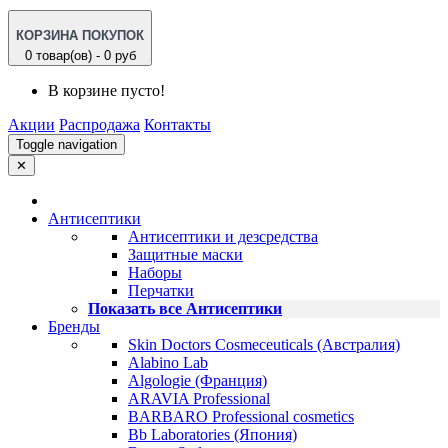
КОРЗИНА ПОКУПОК
0 товар(ов) - 0 руб
В корзине пусто!
Акции
Распродажа
Контакты
Toggle navigation
✕
Антисептики
Антисептики и дезсредства
Защитные маски
Наборы
Перчатки
Показать все Антисептики
Бренды
Skin Doctors Cosmeceuticals (Австралия)
Alabino Lab
Algologie (Франция)
ARAVIA Professional
BARBARO Professional cosmetics
Bb Laboratories (Япония)