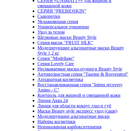
СЕРИЯ «UNIMATT+» для жирной и
смешанной кожи
СЕРИЯ “PREBIOSKIN”
Сыворотки
Увлажняющая серия
Универсальное очищение
Уход за телом
Шелковые маски Beauty Style
Серия масок "FRUIT SILK"
Моделирующие альгинатные маски Beauty
Style 1,2 кг
Серия "Modellage"
Cерия Lovely Care
Несмываемые маски-пудинги Beauty Style
Антивозрастная серия "Taurine & Resveratrol"
Аппаратная косметика
Восстанавливающая серия "Intens recovery
Amino - C"
Контроль для жирной и смешанной кожи
Линия Аква 24
Линия для области вокруг глаз и губ
Маски Beauty style экспресс уход (саше)
Моделирующие альгинатные маски
Наборы косметики
Неинвазивная карбокситерапия