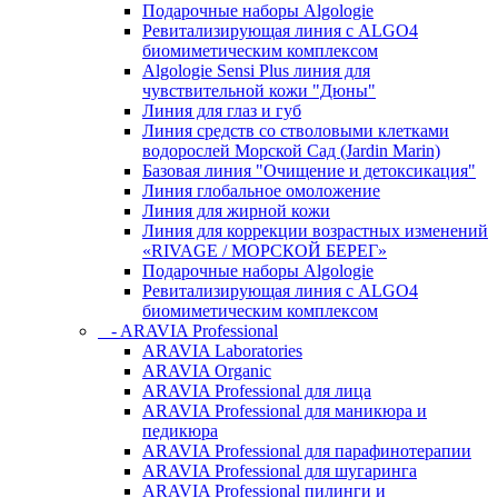
Подарочные наборы Algologie
Ревитализирующая линия с ALGO4
биомиметическим комплексом
Algologie Sensi Plus линия для
чувcтвительной кожи "Дюны"
Линия для глаз и губ
Линия средств со стволовыми клетками
водорослей Морской Сад (Jardin Marin)
Базовая линия "Очищение и детоксикация"
Линия глобальное омоложение
Линия для жирной кожи
Линия для коррекции возрастных изменений
«RIVAGE / МОРСКОЙ БЕРЕГ»
Подарочные наборы Algologie
Ревитализирующая линия с ALGO4
биомиметическим комплексом
- ARAVIA Professional
ARAVIA Laboratories
ARAVIA Organic
ARAVIA Professional для лица
ARAVIA Professional для маникюра и
педикюра
ARAVIA Professional для парафинотерапии
ARAVIA Professional для шугаринга
ARAVIA Professional пилинги и