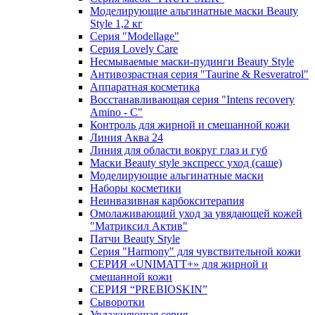
Моделирующие альгинатные маски Beauty
Style 1,2 кг
Серия "Modellage"
Cерия Lovely Care
Несмываемые маски-пудинги Beauty Style
Антивозрастная серия "Taurine & Resveratrol"
Аппаратная косметика
Восстанавливающая серия "Intens recovery
Amino - C"
Контроль для жирной и смешанной кожи
Линия Аква 24
Линия для области вокруг глаз и губ
Маски Beauty style экспресс уход (саше)
Моделирующие альгинатные маски
Наборы косметики
Неинвазивная карбокситерапия
Омолаживающий уход за увядающей кожей
"Матриксил Актив"
Патчи Beauty Style
Серия "Harmony" для чувствительной кожи
СЕРИЯ «UNIMATT+» для жирной и
смешанной кожи
СЕРИЯ “PREBIOSKIN”
Сыворотки
Увлажняющая серия