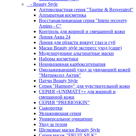
- Beauty Style
Антивозрастная серия "Taurine & Resveratrol"
Аппаратная косметика
Восстанавливающая серия "Intens recovery
Amino - C"
Контроль для жирной и смешанной кожи
Линия Аква 24
Линия для области вокруг глаз и губ
Маски Beauty style экспресс уход (саше)
Моделирующие альгинатные маски
Наборы косметики
Неинвазивная карбокситерапия
Омолаживающий уход за увядающей кожей
"Матриксил Актив"
Патчи Beauty Style
Серия "Harmony" для чувствительной кожи
СЕРИЯ «UNIMATT+» для жирной и
смешанной кожи
СЕРИЯ “PREBIOSKIN”
Сыворотки
Увлажняющая серия
Универсальное очищение
Уход за телом
Шелковые маски Beauty Style
Серия масок "FRUIT SILK"