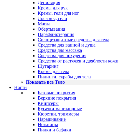
Депиляция
Кремы для рук
Кремы, гели для ног
Лосьоны, гели
Масла
Обертывания
Парафинотерапия
Солнцезащитные средства для тела
Средства для ванной и душа
Средства для массажа
Средства для похудения
Средства от растяжек и дряблости кожи
Шугаринг
Кремы для тела
Пилинги, скрабы для тела
Показать все Тело
Ногти
Базовые покрытия
Верхние покрытия
Книпсеры
Кусачки маникюрные
Кюретки, триммеры
Наращивание
Ножницы
Пилки и бафики