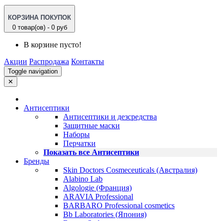
КОРЗИНА ПОКУПОК
0 товар(ов) - 0 руб
В корзине пусто!
Акции
Распродажа
Контакты
Toggle navigation
✕
Антисептики
Антисептики и дезсредства
Защитные маски
Наборы
Перчатки
Показать все Антисептики
Бренды
Skin Doctors Cosmeceuticals (Австралия)
Alabino Lab
Algologie (Франция)
ARAVIA Professional
BARBARO Professional cosmetics
Bb Laboratories (Япония)