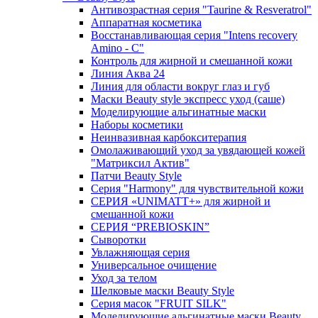
Антивозрастная серия "Taurine & Resveratrol"
Аппаратная косметика
Восстанавливающая серия "Intens recovery
Amino - C"
Контроль для жирной и смешанной кожи
Линия Аква 24
Линия для области вокруг глаз и губ
Маски Beauty style экспресс уход (саше)
Моделирующие альгинатные маски
Наборы косметики
Неинвазивная карбокситерапия
Омолаживающий уход за увядающей кожей
"Матриксил Актив"
Патчи Beauty Style
Серия "Harmony" для чувствительной кожи
СЕРИЯ «UNIMATT+» для жирной и
смешанной кожи
СЕРИЯ “PREBIOSKIN”
Сыворотки
Увлажняющая серия
Универсальное очищение
Уход за телом
Шелковые маски Beauty Style
Серия масок "FRUIT SILK"
Моделирующие альгинатные маски Beauty