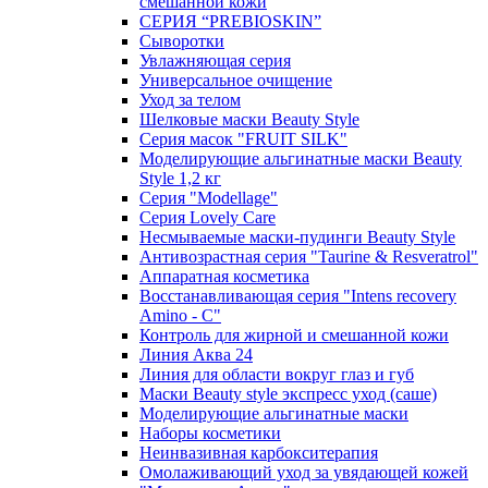
смешанной кожи
СЕРИЯ “PREBIOSKIN”
Сыворотки
Увлажняющая серия
Универсальное очищение
Уход за телом
Шелковые маски Beauty Style
Серия масок "FRUIT SILK"
Моделирующие альгинатные маски Beauty
Style 1,2 кг
Серия "Modellage"
Cерия Lovely Care
Несмываемые маски-пудинги Beauty Style
Антивозрастная серия "Taurine & Resveratrol"
Аппаратная косметика
Восстанавливающая серия "Intens recovery
Amino - C"
Контроль для жирной и смешанной кожи
Линия Аква 24
Линия для области вокруг глаз и губ
Маски Beauty style экспресс уход (саше)
Моделирующие альгинатные маски
Наборы косметики
Неинвазивная карбокситерапия
Омолаживающий уход за увядающей кожей