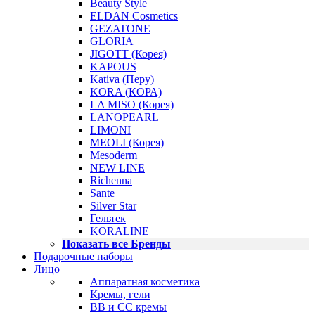
Beauty Style
ELDAN Cosmetics
GEZATONE
GLORIA
JIGOTT (Корея)
KAPOUS
Kativa (Перу)
KORA (КОРА)
LA MISO (Корея)
LANOPEARL
LIMONI
MEOLI (Корея)
Mesoderm
NEW LINE
Richenna
Sante
Silver Star
Гельтек
KORALINE
Показать все Бренды
Подарочные наборы
Лицо
Аппаратная косметика
Кремы, гели
BB и CC кремы