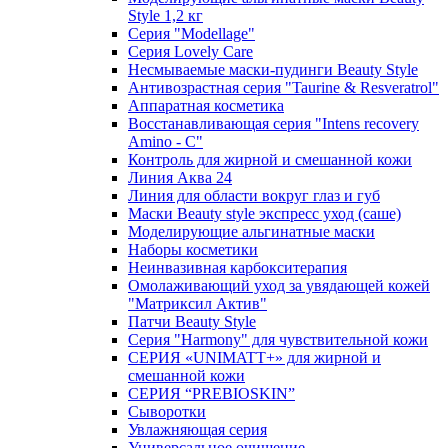
Style 1,2 кг
Серия "Modellage"
Cерия Lovely Care
Несмываемые маски-пудинги Beauty Style
Антивозрастная серия "Taurine & Resveratrol"
Аппаратная косметика
Восстанавливающая серия "Intens recovery
Amino - C"
Контроль для жирной и смешанной кожи
Линия Аква 24
Линия для области вокруг глаз и губ
Маски Beauty style экспресс уход (саше)
Моделирующие альгинатные маски
Наборы косметики
Неинвазивная карбокситерапия
Омолаживающий уход за увядающей кожей
"Матриксил Актив"
Патчи Beauty Style
Серия "Harmony" для чувствительной кожи
СЕРИЯ «UNIMATT+» для жирной и
смешанной кожи
СЕРИЯ “PREBIOSKIN”
Сыворотки
Увлажняющая серия
Универсальное очищение