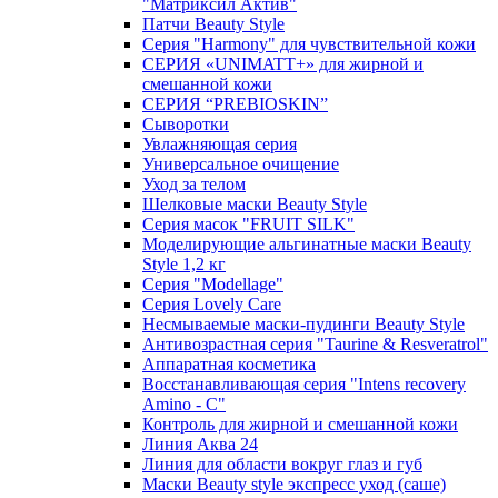
"Матриксил Актив"
Патчи Beauty Style
Серия "Harmony" для чувствительной кожи
СЕРИЯ «UNIMATT+» для жирной и
смешанной кожи
СЕРИЯ “PREBIOSKIN”
Сыворотки
Увлажняющая серия
Универсальное очищение
Уход за телом
Шелковые маски Beauty Style
Серия масок "FRUIT SILK"
Моделирующие альгинатные маски Beauty
Style 1,2 кг
Серия "Modellage"
Cерия Lovely Care
Несмываемые маски-пудинги Beauty Style
Антивозрастная серия "Taurine & Resveratrol"
Аппаратная косметика
Восстанавливающая серия "Intens recovery
Amino - C"
Контроль для жирной и смешанной кожи
Линия Аква 24
Линия для области вокруг глаз и губ
Маски Beauty style экспресс уход (саше)