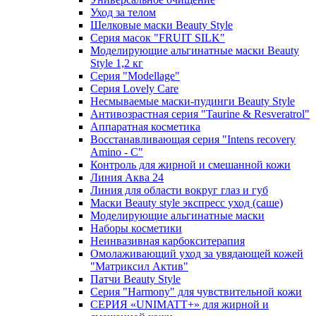
Уход за телом
Шелковые маски Beauty Style
Серия масок "FRUIT SILK"
Моделирующие альгинатные маски Beauty
Style 1,2 кг
Серия "Modellage"
Cерия Lovely Care
Несмываемые маски-пудинги Beauty Style
Антивозрастная серия "Taurine & Resveratrol"
Аппаратная косметика
Восстанавливающая серия "Intens recovery
Amino - C"
Контроль для жирной и смешанной кожи
Линия Аква 24
Линия для области вокруг глаз и губ
Маски Beauty style экспресс уход (саше)
Моделирующие альгинатные маски
Наборы косметики
Неинвазивная карбокситерапия
Омолаживающий уход за увядающей кожей
"Матриксил Актив"
Патчи Beauty Style
Серия "Harmony" для чувствительной кожи
СЕРИЯ «UNIMATT+» для жирной и