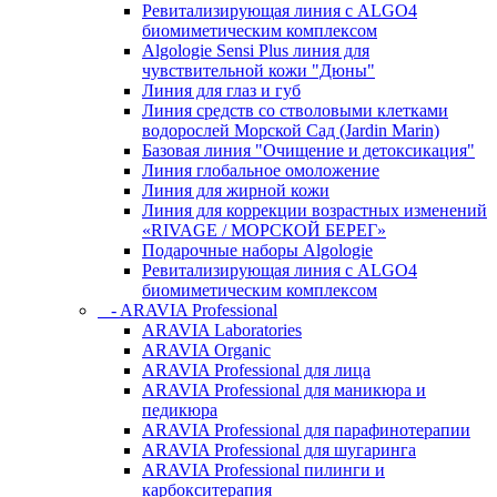
Ревитализирующая линия с ALGO4
биомиметическим комплексом
Algologie Sensi Plus линия для
чувcтвительной кожи "Дюны"
Линия для глаз и губ
Линия средств со стволовыми клетками
водорослей Морской Сад (Jardin Marin)
Базовая линия "Очищение и детоксикация"
Линия глобальное омоложение
Линия для жирной кожи
Линия для коррекции возрастных изменений
«RIVAGE / МОРСКОЙ БЕРЕГ»
Подарочные наборы Algologie
Ревитализирующая линия с ALGO4
биомиметическим комплексом
- ARAVIA Professional
ARAVIA Laboratories
ARAVIA Organic
ARAVIA Professional для лица
ARAVIA Professional для маникюра и
педикюра
ARAVIA Professional для парафинотерапии
ARAVIA Professional для шугаринга
ARAVIA Professional пилинги и
карбокситерапия