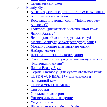
Специальный уход
- Beauty Style
Антивозрастная серия "Taurine & Resveratrol"
Аппаратная косметика
Восстанавливающая серия "Intens recovery
Amino - C"
Контроль для жирной и смешанной кожи
Линия Аква 24
Линия для области вокруг глаз и губ
Маски Beauty style экспресс уход (саше)
Моделирующие альгинатные маски
Наборы косметики
Неинвазивная карбокситерапия
Омолаживающий уход за увядающей кожей
"Матриксил Актив"
Патчи Beauty Style
Серия "Harmony" для чувствительной кожи
СЕРИЯ «UNIMATT+» для жирной и
смешанной кожи
СЕРИЯ “PREBIOSKIN”
Сыворотки
Увлажняющая серия
Универсальное очищение
Уход за телом
Шелковые маски Beauty Style