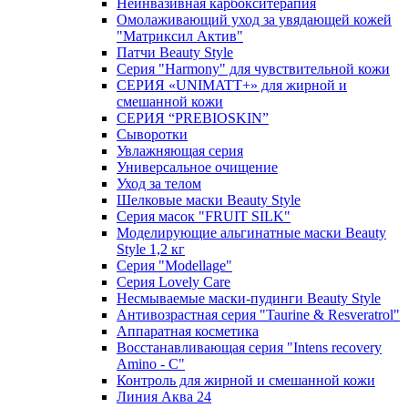
Неинвазивная карбокситерапия
Омолаживающий уход за увядающей кожей
"Матриксил Актив"
Патчи Beauty Style
Серия "Harmony" для чувствительной кожи
СЕРИЯ «UNIMATT+» для жирной и
смешанной кожи
СЕРИЯ “PREBIOSKIN”
Сыворотки
Увлажняющая серия
Универсальное очищение
Уход за телом
Шелковые маски Beauty Style
Серия масок "FRUIT SILK"
Моделирующие альгинатные маски Beauty
Style 1,2 кг
Серия "Modellage"
Cерия Lovely Care
Несмываемые маски-пудинги Beauty Style
Антивозрастная серия "Taurine & Resveratrol"
Аппаратная косметика
Восстанавливающая серия "Intens recovery
Amino - C"
Контроль для жирной и смешанной кожи
Линия Аква 24