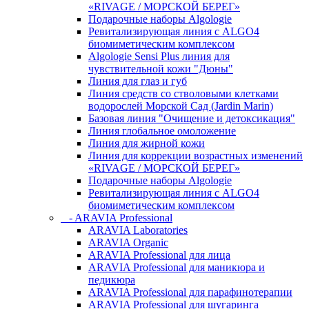
«RIVAGE / МОРСКОЙ БЕРЕГ»
Подарочные наборы Algologie
Ревитализирующая линия с ALGO4
биомиметическим комплексом
Algologie Sensi Plus линия для
чувcтвительной кожи "Дюны"
Линия для глаз и губ
Линия средств со стволовыми клетками
водорослей Морской Сад (Jardin Marin)
Базовая линия "Очищение и детоксикация"
Линия глобальное омоложение
Линия для жирной кожи
Линия для коррекции возрастных изменений
«RIVAGE / МОРСКОЙ БЕРЕГ»
Подарочные наборы Algologie
Ревитализирующая линия с ALGO4
биомиметическим комплексом
- ARAVIA Professional
ARAVIA Laboratories
ARAVIA Organic
ARAVIA Professional для лица
ARAVIA Professional для маникюра и
педикюра
ARAVIA Professional для парафинотерапии
ARAVIA Professional для шугаринга