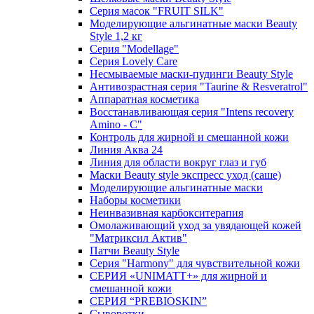
Серия масок "FRUIT SILK"
Моделирующие альгинатные маски Beauty
Style 1,2 кг
Серия "Modellage"
Cерия Lovely Care
Несмываемые маски-пудинги Beauty Style
Антивозрастная серия "Taurine & Resveratrol"
Аппаратная косметика
Восстанавливающая серия "Intens recovery
Amino - C"
Контроль для жирной и смешанной кожи
Линия Аква 24
Линия для области вокруг глаз и губ
Маски Beauty style экспресс уход (саше)
Моделирующие альгинатные маски
Наборы косметики
Неинвазивная карбокситерапия
Омолаживающий уход за увядающей кожей
"Матриксил Актив"
Патчи Beauty Style
Серия "Harmony" для чувствительной кожи
СЕРИЯ «UNIMATT+» для жирной и
смешанной кожи
СЕРИЯ “PREBIOSKIN”
Сыворотки