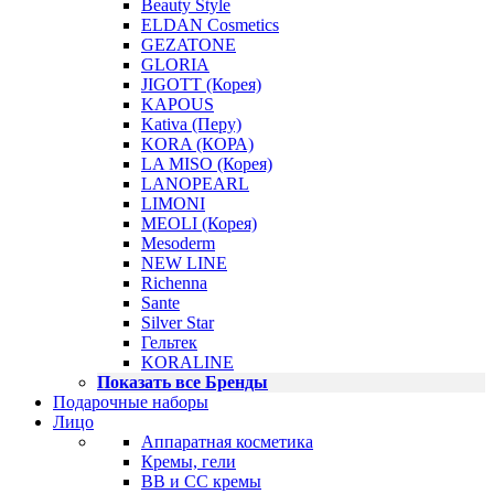
Beauty Style
ELDAN Cosmetics
GEZATONE
GLORIA
JIGOTT (Корея)
KAPOUS
Kativa (Перу)
KORA (КОРА)
LA MISO (Корея)
LANOPEARL
LIMONI
MEOLI (Корея)
Mesoderm
NEW LINE
Richenna
Sante
Silver Star
Гельтек
KORALINE
Показать все Бренды
Подарочные наборы
Лицо
Аппаратная косметика
Кремы, гели
BB и CC кремы