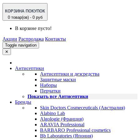
КОРЗИНА ПОКУПОК
0 товар(ов) - 0 руб
В корзине пусто!
Акции
Распродажа
Контакты
Toggle navigation
✕
Антисептики
Антисептики и дезсредства
Защитные маски
Наборы
Перчатки
Показать все Антисептики
Бренды
Skin Doctors Cosmeceuticals (Австралия)
Alabino Lab
Algologie (Франция)
ARAVIA Professional
BARBARO Professional cosmetics
Bb Laboratories (Япония)