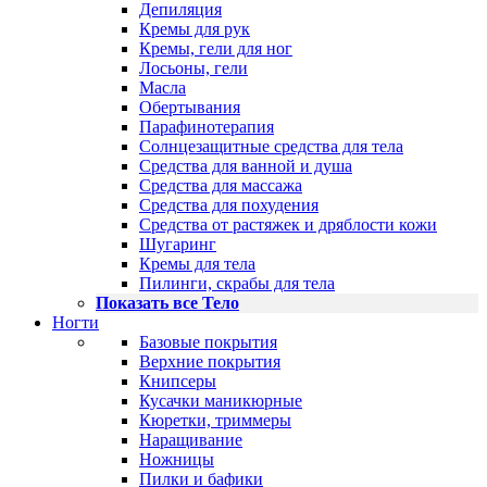
Депиляция
Кремы для рук
Кремы, гели для ног
Лосьоны, гели
Масла
Обертывания
Парафинотерапия
Солнцезащитные средства для тела
Средства для ванной и душа
Средства для массажа
Средства для похудения
Средства от растяжек и дряблости кожи
Шугаринг
Кремы для тела
Пилинги, скрабы для тела
Показать все Тело
Ногти
Базовые покрытия
Верхние покрытия
Книпсеры
Кусачки маникюрные
Кюретки, триммеры
Наращивание
Ножницы
Пилки и бафики