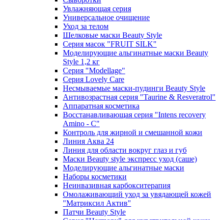
Увлажняющая серия
Универсальное очищение
Уход за телом
Шелковые маски Beauty Style
Серия масок "FRUIT SILK"
Моделирующие альгинатные маски Beauty
Style 1,2 кг
Серия "Modellage"
Cерия Lovely Care
Несмываемые маски-пудинги Beauty Style
Антивозрастная серия "Taurine & Resveratrol"
Аппаратная косметика
Восстанавливающая серия "Intens recovery
Amino - C"
Контроль для жирной и смешанной кожи
Линия Аква 24
Линия для области вокруг глаз и губ
Маски Beauty style экспресс уход (саше)
Моделирующие альгинатные маски
Наборы косметики
Неинвазивная карбокситерапия
Омолаживающий уход за увядающей кожей
"Матриксил Актив"
Патчи Beauty Style