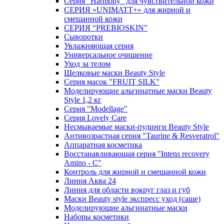
Серия "Harmony" для чувствительной кожи
СЕРИЯ «UNIMATT+» для жирной и
смешанной кожи
СЕРИЯ “PREBIOSKIN”
Сыворотки
Увлажняющая серия
Универсальное очищение
Уход за телом
Шелковые маски Beauty Style
Серия масок "FRUIT SILK"
Моделирующие альгинатные маски Beauty
Style 1,2 кг
Серия "Modellage"
Cерия Lovely Care
Несмываемые маски-пудинги Beauty Style
Антивозрастная серия "Taurine & Resveratrol"
Аппаратная косметика
Восстанавливающая серия "Intens recovery
Amino - C"
Контроль для жирной и смешанной кожи
Линия Аква 24
Линия для области вокруг глаз и губ
Маски Beauty style экспресс уход (саше)
Моделирующие альгинатные маски
Наборы косметики