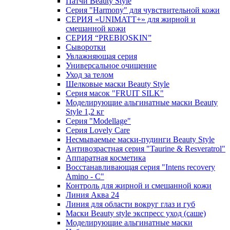
Патчи Beauty Style
Серия "Harmony" для чувствительной кожи
СЕРИЯ «UNIMATT+» для жирной и
смешанной кожи
СЕРИЯ “PREBIOSKIN”
Сыворотки
Увлажняющая серия
Универсальное очищение
Уход за телом
Шелковые маски Beauty Style
Серия масок "FRUIT SILK"
Моделирующие альгинатные маски Beauty
Style 1,2 кг
Серия "Modellage"
Cерия Lovely Care
Несмываемые маски-пудинги Beauty Style
Антивозрастная серия "Taurine & Resveratrol"
Аппаратная косметика
Восстанавливающая серия "Intens recovery
Amino - C"
Контроль для жирной и смешанной кожи
Линия Аква 24
Линия для области вокруг глаз и губ
Маски Beauty style экспресс уход (саше)
Моделирующие альгинатные маски