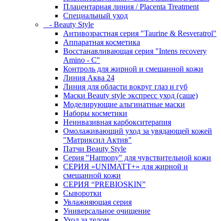
Плацентарная линия / Placenta Treatment
Специальный уход
- Beauty Style
Антивозрастная серия "Taurine & Resveratrol"
Аппаратная косметика
Восстанавливающая серия "Intens recovery
Amino - C"
Контроль для жирной и смешанной кожи
Линия Аква 24
Линия для области вокруг глаз и губ
Маски Beauty style экспресс уход (саше)
Моделирующие альгинатные маски
Наборы косметики
Неинвазивная карбокситерапия
Омолаживающий уход за увядающей кожей
"Матриксил Актив"
Патчи Beauty Style
Серия "Harmony" для чувствительной кожи
СЕРИЯ «UNIMATT+» для жирной и
смешанной кожи
СЕРИЯ “PREBIOSKIN”
Сыворотки
Увлажняющая серия
Универсальное очищение
Уход за телом