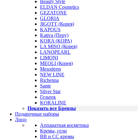
Beauty Style
ELDAN Cosmetics
GEZATONE
GLORIA
JIGOTT (Корея)
KAPOUS
Kativa (Перу)
KORA (КОРА)
LA MISO (Корея)
LANOPEARL
LIMONI
MEOLI (Корея)
Mesoderm
NEW LINE
Richenna
Sante
Silver Star
Гельтек
KORALINE
Показать все Бренды
Подарочные наборы
Лицо
Аппаратная косметика
Кремы, гели
BB и CC кремы