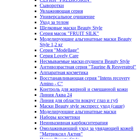
Сыворотки
Увлажняющая серия
Универсальное очищение
Уход за телом
Шелковые маски Beauty Style
Серия масок "FRUIT SILK"
Моделирующие альгинатные маски Beauty
Style 1,2 кг
Серия "Modellage"
Cерия Lovely Care
Несмываемые маски-пудинги Beauty Style
Антивозрастная серия "Taurine & Resveratrol"
Аппаратная косметика
Восстанавливающая серия "Intens recovery
Amino - C"
Контроль для жирной и смешанной кожи
Линия Аква 24
Линия для области вокруг глаз и губ
Маски Beauty style экспресс уход (саше)
Моделирующие альгинатные маски
Наборы косметики
Неинвазивная карбокситерапия
Омолаживающий уход за увядающей кожей
"Матриксил Актив"