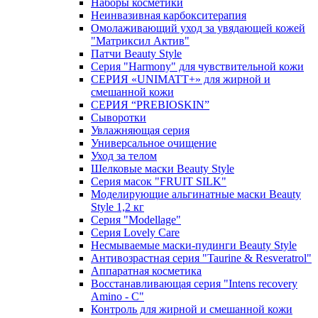
Наборы косметики
Неинвазивная карбокситерапия
Омолаживающий уход за увядающей кожей
"Матриксил Актив"
Патчи Beauty Style
Серия "Harmony" для чувствительной кожи
СЕРИЯ «UNIMATT+» для жирной и
смешанной кожи
СЕРИЯ “PREBIOSKIN”
Сыворотки
Увлажняющая серия
Универсальное очищение
Уход за телом
Шелковые маски Beauty Style
Серия масок "FRUIT SILK"
Моделирующие альгинатные маски Beauty
Style 1,2 кг
Серия "Modellage"
Cерия Lovely Care
Несмываемые маски-пудинги Beauty Style
Антивозрастная серия "Taurine & Resveratrol"
Аппаратная косметика
Восстанавливающая серия "Intens recovery
Amino - C"
Контроль для жирной и смешанной кожи