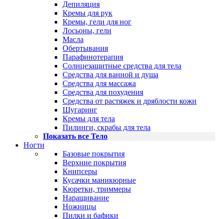
Депиляция
Кремы для рук
Кремы, гели для ног
Лосьоны, гели
Масла
Обертывания
Парафинотерапия
Солнцезащитные средства для тела
Средства для ванной и душа
Средства для массажа
Средства для похудения
Средства от растяжек и дряблости кожи
Шугаринг
Кремы для тела
Пилинги, скрабы для тела
Показать все Тело
Ногти
Базовые покрытия
Верхние покрытия
Книпсеры
Кусачки маникюрные
Кюретки, триммеры
Наращивание
Ножницы
Пилки и бафики