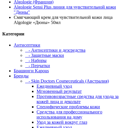
Algologie (Франция)
Algologie Sensi Plus линия для чувcтвительной кожи
"Дюны"
Смягчающий крем для чувствительной кожи лица
Algologie «Дюны» 50мл
Категории
Антисептики
- Антисептики и дезсредства
- Защитные маски
- Наборы
- Перчатки
Брашинги Kapous
Бренды
- Skin Doctors Cosmeceuticals (Австралия)
Ежедневный уход
Мгновенный результат
Противовозрастные средства для ухода за
кожей лица и декольте
Специфические проблемы кожи
Средства для профессионального
использования на дому
Уход за кожей вокруг глаз
Ежедневный уход