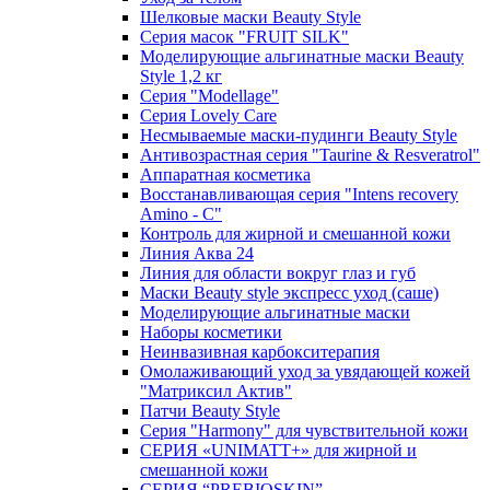
Шелковые маски Beauty Style
Серия масок "FRUIT SILK"
Моделирующие альгинатные маски Beauty
Style 1,2 кг
Серия "Modellage"
Cерия Lovely Care
Несмываемые маски-пудинги Beauty Style
Антивозрастная серия "Taurine & Resveratrol"
Аппаратная косметика
Восстанавливающая серия "Intens recovery
Amino - C"
Контроль для жирной и смешанной кожи
Линия Аква 24
Линия для области вокруг глаз и губ
Маски Beauty style экспресс уход (саше)
Моделирующие альгинатные маски
Наборы косметики
Неинвазивная карбокситерапия
Омолаживающий уход за увядающей кожей
"Матриксил Актив"
Патчи Beauty Style
Серия "Harmony" для чувствительной кожи
СЕРИЯ «UNIMATT+» для жирной и
смешанной кожи
СЕРИЯ “PREBIOSKIN”