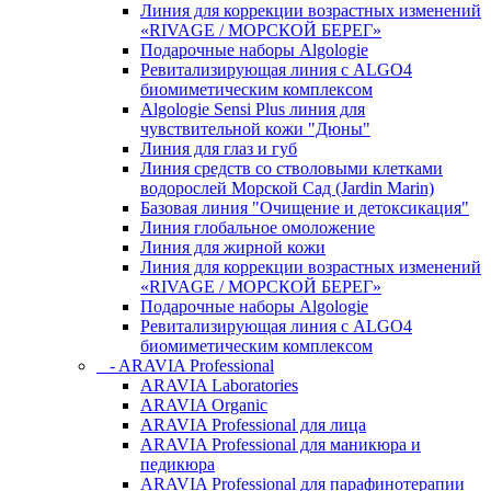
Линия для коррекции возрастных изменений
«RIVAGE / МОРСКОЙ БЕРЕГ»
Подарочные наборы Algologie
Ревитализирующая линия с ALGO4
биомиметическим комплексом
Algologie Sensi Plus линия для
чувcтвительной кожи "Дюны"
Линия для глаз и губ
Линия средств со стволовыми клетками
водорослей Морской Сад (Jardin Marin)
Базовая линия "Очищение и детоксикация"
Линия глобальное омоложение
Линия для жирной кожи
Линия для коррекции возрастных изменений
«RIVAGE / МОРСКОЙ БЕРЕГ»
Подарочные наборы Algologie
Ревитализирующая линия с ALGO4
биомиметическим комплексом
- ARAVIA Professional
ARAVIA Laboratories
ARAVIA Organic
ARAVIA Professional для лица
ARAVIA Professional для маникюра и
педикюра
ARAVIA Professional для парафинотерапии