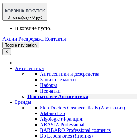
КОРЗИНА ПОКУПОК
0 товар(ов) - 0 руб
В корзине пусто!
Акции
Распродажа
Контакты
Toggle navigation
✕
Антисептики
Антисептики и дезсредства
Защитные маски
Наборы
Перчатки
Показать все Антисептики
Бренды
Skin Doctors Cosmeceuticals (Австралия)
Alabino Lab
Algologie (Франция)
ARAVIA Professional
BARBARO Professional cosmetics
Bb Laboratories (Япония)