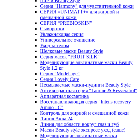
Патчи Beauty Style
Серия "Harmony" для чувствительной кожи
СЕРИЯ «UNIMATT+» для жирной и
смешанной кожи
СЕРИЯ “PREBIOSKIN”
Сыворотки
Увлажняющая серия
Универсальное очищение
Уход за телом
Шелковые маски Beauty Style
Серия масок "FRUIT SILK"
Моделирующие альгинатные маски Beauty
Style 1,2 кг
Серия "Modellage"
Cерия Lovely Care
Несмываемые маски-пудинги Beauty Style
Антивозрастная серия "Taurine & Resveratrol"
Аппаратная косметика
Восстанавливающая серия "Intens recovery
Amino - C"
Контроль для жирной и смешанной кожи
Линия Аква 24
Линия для области вокруг глаз и губ
Маски Beauty style экспресс уход (саше)
Моделирующие альгинатные маски