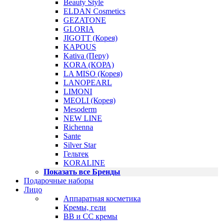
Beauty Style
ELDAN Cosmetics
GEZATONE
GLORIA
JIGOTT (Корея)
KAPOUS
Kativa (Перу)
KORA (КОРА)
LA MISO (Корея)
LANOPEARL
LIMONI
MEOLI (Корея)
Mesoderm
NEW LINE
Richenna
Sante
Silver Star
Гельтек
KORALINE
Показать все Бренды
Подарочные наборы
Лицо
Аппаратная косметика
Кремы, гели
BB и CC кремы