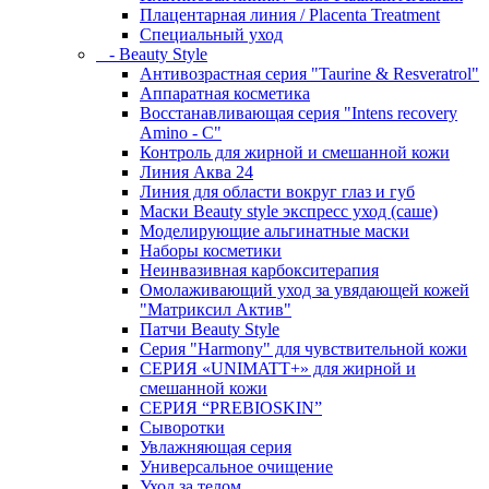
Плацентарная линия / Placenta Treatment
Специальный уход
- Beauty Style
Антивозрастная серия "Taurine & Resveratrol"
Аппаратная косметика
Восстанавливающая серия "Intens recovery
Amino - C"
Контроль для жирной и смешанной кожи
Линия Аква 24
Линия для области вокруг глаз и губ
Маски Beauty style экспресс уход (саше)
Моделирующие альгинатные маски
Наборы косметики
Неинвазивная карбокситерапия
Омолаживающий уход за увядающей кожей
"Матриксил Актив"
Патчи Beauty Style
Серия "Harmony" для чувствительной кожи
СЕРИЯ «UNIMATT+» для жирной и
смешанной кожи
СЕРИЯ “PREBIOSKIN”
Сыворотки
Увлажняющая серия
Универсальное очищение
Уход за телом