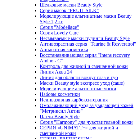
Шелковые маски Beauty Style
Серия масок "FRUIT SILK"
Моделирующие альгинатные маски Beauty
Style 1,2 кг
Серия "Modellage"
Cерия Lovely Care
Несмываемые маски-пудинги Beauty Style
Антивозрастная серия "Taurine & Resveratrol"
Аппаратная косметика
Восстанавливающая серия "Intens recovery
Amino - C"
Контроль для жирной и смешанной кожи
Линия Аква 24
Линия для области вокруг глаз и губ
Маски Beauty style экспресс уход (саше)
Моделирующие альгинатные маски
Наборы косметики
Неинвазивная карбокситерапия
Омолаживающий уход за увядающей кожей
"Матриксил Актив"
Патчи Beauty Style
Серия "Harmony" для чувствительной кожи
СЕРИЯ «UNIMATT+» для жирной и
смешанной кожи
СЕРИЯ “PREBIOSKIN”