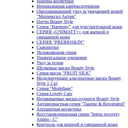
Наборы косметики
Неинвазивная карбокситерапия
Омолаживающий уход за увядающей кожей
"Матриксил Актив"
Патчи Beauty Style
Серия "Harmony" для чувствительной кожи
СЕРИЯ «UNIMATT+» для жирной и
смешанной кожи
СЕРИЯ “PREBIOSKIN”
Сыворотки
Увлажняющая серия
Универсальное очищение
Уход за телом
Шелковые маски Beauty Style
Серия масок "FRUIT SILK"
Моделирующие альгинатные маски Beauty
Style 1,2 кг
Серия "Modellage"
Cерия Lovely Care
Несмываемые маски-пудинги Beauty Style
Антивозрастная серия "Taurine & Resveratrol"
Аппаратная косметика
Восстанавливающая серия "Intens recovery
Amino - C"
Контроль для жирной и смешанной кожи