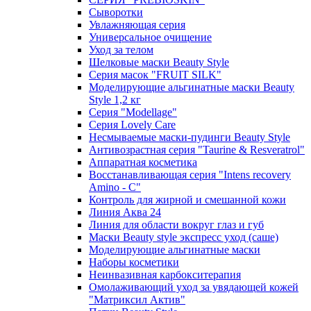
Сыворотки
Увлажняющая серия
Универсальное очищение
Уход за телом
Шелковые маски Beauty Style
Серия масок "FRUIT SILK"
Моделирующие альгинатные маски Beauty
Style 1,2 кг
Серия "Modellage"
Cерия Lovely Care
Несмываемые маски-пудинги Beauty Style
Антивозрастная серия "Taurine & Resveratrol"
Аппаратная косметика
Восстанавливающая серия "Intens recovery
Amino - C"
Контроль для жирной и смешанной кожи
Линия Аква 24
Линия для области вокруг глаз и губ
Маски Beauty style экспресс уход (саше)
Моделирующие альгинатные маски
Наборы косметики
Неинвазивная карбокситерапия
Омолаживающий уход за увядающей кожей
"Матриксил Актив"