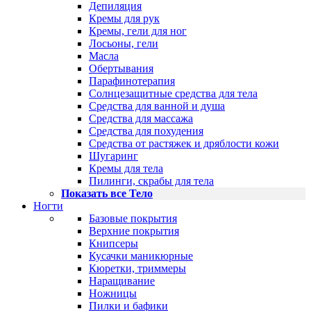
Депиляция
Кремы для рук
Кремы, гели для ног
Лосьоны, гели
Масла
Обертывания
Парафинотерапия
Солнцезащитные средства для тела
Средства для ванной и душа
Средства для массажа
Средства для похудения
Средства от растяжек и дряблости кожи
Шугаринг
Кремы для тела
Пилинги, скрабы для тела
Показать все Тело
Ногти
Базовые покрытия
Верхние покрытия
Книпсеры
Кусачки маникюрные
Кюретки, триммеры
Наращивание
Ножницы
Пилки и бафики