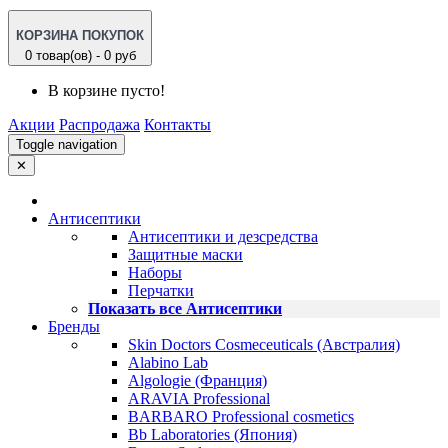
КОРЗИНА ПОКУПОК
0 товар(ов) - 0 руб
В корзине пусто!
Акции
Распродажа
Контакты
Toggle navigation
✕
Антисептики
Антисептики и дезсредства
Защитные маски
Наборы
Перчатки
Показать все Антисептики
Бренды
Skin Doctors Cosmeceuticals (Австралия)
Alabino Lab
Algologie (Франция)
ARAVIA Professional
BARBARO Professional cosmetics
Bb Laboratories (Япония)