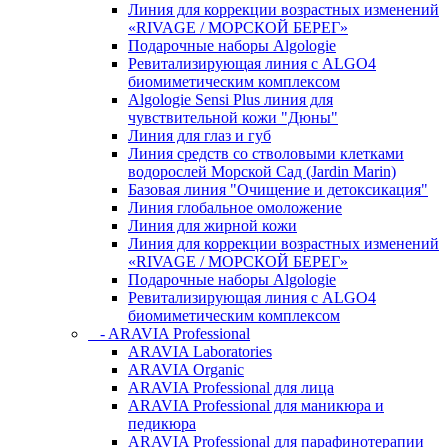
Линия для коррекции возрастных изменений
«RIVAGE / МОРСКОЙ БЕРЕГ»
Подарочные наборы Algologie
Ревитализирующая линия с ALGO4
биомиметическим комплексом
Algologie Sensi Plus линия для
чувcтвительной кожи "Дюны"
Линия для глаз и губ
Линия средств со стволовыми клетками
водорослей Морской Сад (Jardin Marin)
Базовая линия "Очищение и детоксикация"
Линия глобальное омоложение
Линия для жирной кожи
Линия для коррекции возрастных изменений
«RIVAGE / МОРСКОЙ БЕРЕГ»
Подарочные наборы Algologie
Ревитализирующая линия с ALGO4
биомиметическим комплексом
- ARAVIA Professional
ARAVIA Laboratories
ARAVIA Organic
ARAVIA Professional для лица
ARAVIA Professional для маникюра и
педикюра
ARAVIA Professional для парафинотерапии