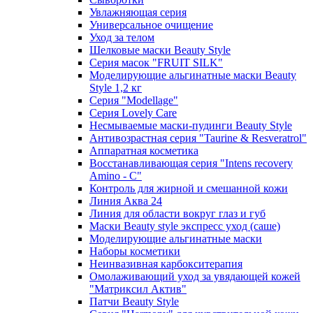
Увлажняющая серия
Универсальное очищение
Уход за телом
Шелковые маски Beauty Style
Серия масок "FRUIT SILK"
Моделирующие альгинатные маски Beauty
Style 1,2 кг
Серия "Modellage"
Cерия Lovely Care
Несмываемые маски-пудинги Beauty Style
Антивозрастная серия "Taurine & Resveratrol"
Аппаратная косметика
Восстанавливающая серия "Intens recovery
Amino - C"
Контроль для жирной и смешанной кожи
Линия Аква 24
Линия для области вокруг глаз и губ
Маски Beauty style экспресс уход (саше)
Моделирующие альгинатные маски
Наборы косметики
Неинвазивная карбокситерапия
Омолаживающий уход за увядающей кожей
"Матриксил Актив"
Патчи Beauty Style