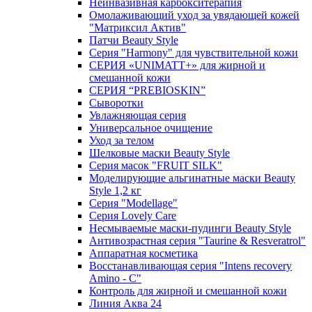
Неинвазивная карбокситерапия
Омолаживающий уход за увядающей кожей
"Матриксил Актив"
Патчи Beauty Style
Серия "Harmony" для чувствительной кожи
СЕРИЯ «UNIMATT+» для жирной и
смешанной кожи
СЕРИЯ “PREBIOSKIN”
Сыворотки
Увлажняющая серия
Универсальное очищение
Уход за телом
Шелковые маски Beauty Style
Серия масок "FRUIT SILK"
Моделирующие альгинатные маски Beauty
Style 1,2 кг
Серия "Modellage"
Cерия Lovely Care
Несмываемые маски-пудинги Beauty Style
Антивозрастная серия "Taurine & Resveratrol"
Аппаратная косметика
Восстанавливающая серия "Intens recovery
Amino - C"
Контроль для жирной и смешанной кожи
Линия Аква 24