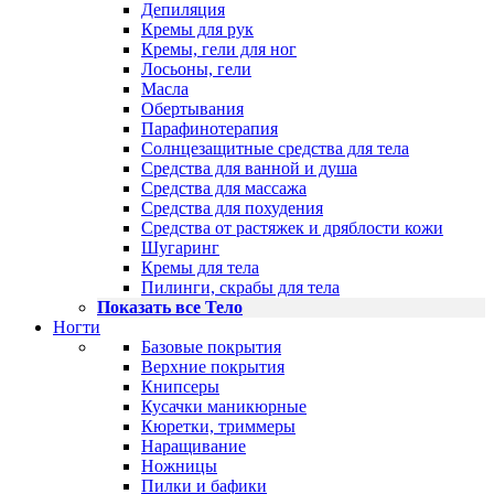
Депиляция
Кремы для рук
Кремы, гели для ног
Лосьоны, гели
Масла
Обертывания
Парафинотерапия
Солнцезащитные средства для тела
Средства для ванной и душа
Средства для массажа
Средства для похудения
Средства от растяжек и дряблости кожи
Шугаринг
Кремы для тела
Пилинги, скрабы для тела
Показать все Тело
Ногти
Базовые покрытия
Верхние покрытия
Книпсеры
Кусачки маникюрные
Кюретки, триммеры
Наращивание
Ножницы
Пилки и бафики