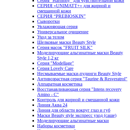
Серия "Harmony" для чувствительной кожи
СЕРИЯ «UNIMATT+» для жирной и
смешанной кожи
СЕРИЯ “PREBIOSKIN”
Сыворотки
Увлажняющая серия
Универсальное очищение
Уход за телом
Шелковые маски Beauty Style
Серия масок "FRUIT SILK"
Моделирующие альгинатные маски Beauty
Style 1,2 кг
Серия "Modellage"
Cерия Lovely Care
Несмываемые маски-пудинги Beauty Style
Антивозрастная серия "Taurine & Resveratrol"
Аппаратная косметика
Восстанавливающая серия "Intens recovery
Amino - C"
Контроль для жирной и смешанной кожи
Линия Аква 24
Линия для области вокруг глаз и губ
Маски Beauty style экспресс уход (саше)
Моделирующие альгинатные маски
Наборы косметики