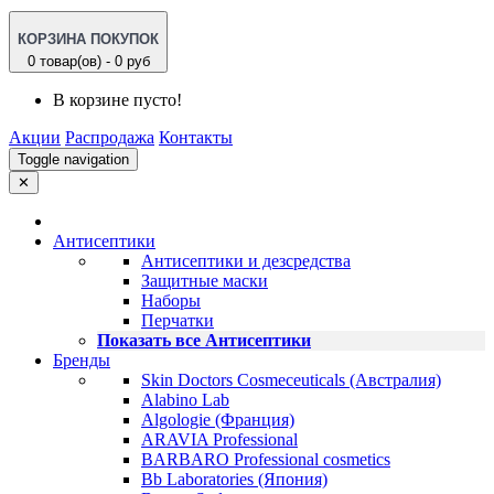
КОРЗИНА ПОКУПОК
0 товар(ов) - 0 руб
В корзине пусто!
Акции
Распродажа
Контакты
Toggle navigation
✕
Антисептики
Антисептики и дезсредства
Защитные маски
Наборы
Перчатки
Показать все Антисептики
Бренды
Skin Doctors Cosmeceuticals (Австралия)
Alabino Lab
Algologie (Франция)
ARAVIA Professional
BARBARO Professional cosmetics
Bb Laboratories (Япония)