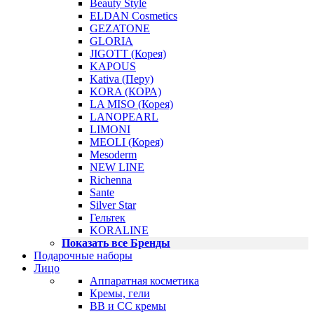
Beauty Style
ELDAN Cosmetics
GEZATONE
GLORIA
JIGOTT (Корея)
KAPOUS
Kativa (Перу)
KORA (КОРА)
LA MISO (Корея)
LANOPEARL
LIMONI
MEOLI (Корея)
Mesoderm
NEW LINE
Richenna
Sante
Silver Star
Гельтек
KORALINE
Показать все Бренды
Подарочные наборы
Лицо
Аппаратная косметика
Кремы, гели
BB и CC кремы