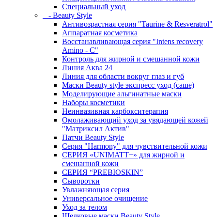
Специальный уход
- Beauty Style
Антивозрастная серия "Taurine & Resveratrol"
Аппаратная косметика
Восстанавливающая серия "Intens recovery
Amino - C"
Контроль для жирной и смешанной кожи
Линия Аква 24
Линия для области вокруг глаз и губ
Маски Beauty style экспресс уход (саше)
Моделирующие альгинатные маски
Наборы косметики
Неинвазивная карбокситерапия
Омолаживающий уход за увядающей кожей
"Матриксил Актив"
Патчи Beauty Style
Серия "Harmony" для чувствительной кожи
СЕРИЯ «UNIMATT+» для жирной и
смешанной кожи
СЕРИЯ “PREBIOSKIN”
Сыворотки
Увлажняющая серия
Универсальное очищение
Уход за телом
Шелковые маски Beauty Style