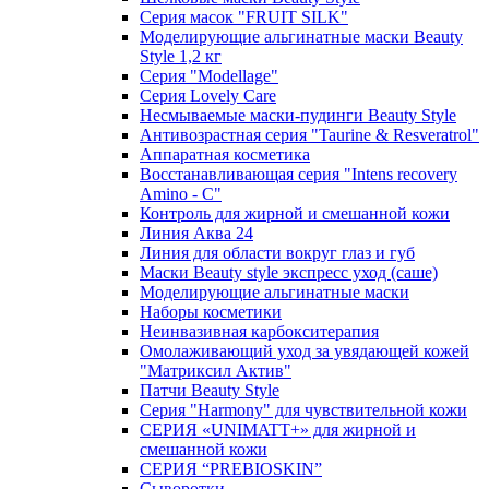
Серия масок "FRUIT SILK"
Моделирующие альгинатные маски Beauty
Style 1,2 кг
Серия "Modellage"
Cерия Lovely Care
Несмываемые маски-пудинги Beauty Style
Антивозрастная серия "Taurine & Resveratrol"
Аппаратная косметика
Восстанавливающая серия "Intens recovery
Amino - C"
Контроль для жирной и смешанной кожи
Линия Аква 24
Линия для области вокруг глаз и губ
Маски Beauty style экспресс уход (саше)
Моделирующие альгинатные маски
Наборы косметики
Неинвазивная карбокситерапия
Омолаживающий уход за увядающей кожей
"Матриксил Актив"
Патчи Beauty Style
Серия "Harmony" для чувствительной кожи
СЕРИЯ «UNIMATT+» для жирной и
смешанной кожи
СЕРИЯ “PREBIOSKIN”
Сыворотки