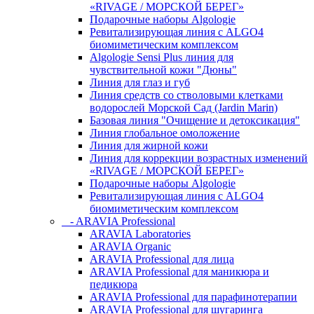
«RIVAGE / МОРСКОЙ БЕРЕГ»
Подарочные наборы Algologie
Ревитализирующая линия с ALGO4
биомиметическим комплексом
Algologie Sensi Plus линия для
чувcтвительной кожи "Дюны"
Линия для глаз и губ
Линия средств со стволовыми клетками
водорослей Морской Сад (Jardin Marin)
Базовая линия "Очищение и детоксикация"
Линия глобальное омоложение
Линия для жирной кожи
Линия для коррекции возрастных изменений
«RIVAGE / МОРСКОЙ БЕРЕГ»
Подарочные наборы Algologie
Ревитализирующая линия с ALGO4
биомиметическим комплексом
- ARAVIA Professional
ARAVIA Laboratories
ARAVIA Organic
ARAVIA Professional для лица
ARAVIA Professional для маникюра и
педикюра
ARAVIA Professional для парафинотерапии
ARAVIA Professional для шугаринга