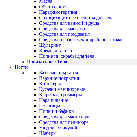
Масла
Обертывания
Парафинотерапия
Солнцезащитные средства для тела
Средства для ванной и душа
Средства для массажа
Средства для похудения
Средства от растяжек и дряблости кожи
Шугаринг
Кремы для тела
Пилинги, скрабы для тела
Показать все Тело
Ногти
Базовые покрытия
Верхние покрытия
Книпсеры
Кусачки маникюрные
Кюретки, триммеры
Наращивание
Ножницы
Пилки и бафики
Средства для маникюра
Средства для педикюра
Уход за кутикулой
Шаберы