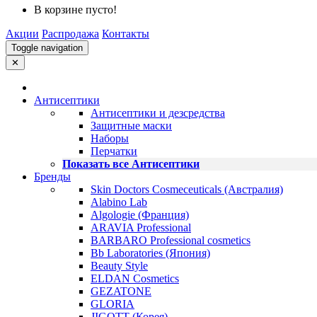
В корзине пусто!
Акции
Распродажа
Контакты
Toggle navigation
✕
Антисептики
Антисептики и дезсредства
Защитные маски
Наборы
Перчатки
Показать все Антисептики
Бренды
Skin Doctors Cosmeceuticals (Австралия)
Alabino Lab
Algologie (Франция)
ARAVIA Professional
BARBARO Professional cosmetics
Bb Laboratories (Япония)
Beauty Style
ELDAN Cosmetics
GEZATONE
GLORIA
JIGOTT (Корея)