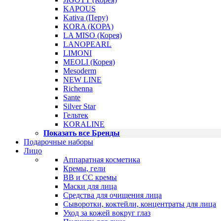
KAPOUS
Kativa (Перу)
KORA (КОРА)
LA MISO (Корея)
LANOPEARL
LIMONI
MEOLI (Корея)
Mesoderm
NEW LINE
Richenna
Sante
Silver Star
Гельтек
KORALINE
Показать все Бренды
Подарочные наборы
Лицо
Аппаратная косметика
Кремы, гели
BB и CC кремы
Маски для лица
Средства для очищения лица
Сыворотки, коктейли, концентраты для лица
Уход за кожей вокруг глаз