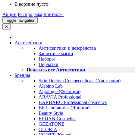
В корзине пусто!
Акции
Распродажа
Контакты
Toggle navigation
✕
Антисептики
Антисептики и дезсредства
Защитные маски
Наборы
Перчатки
Показать все Антисептики
Бренды
Skin Doctors Cosmeceuticals (Австралия)
Alabino Lab
Algologie (Франция)
ARAVIA Professional
BARBARO Professional cosmetics
Bb Laboratories (Япония)
Beauty Style
ELDAN Cosmetics
GEZATONE
GLORIA
JIGOTT (Корея)