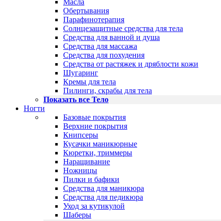
Масла
Обертывания
Парафинотерапия
Солнцезащитные средства для тела
Средства для ванной и душа
Средства для массажа
Средства для похудения
Средства от растяжек и дряблости кожи
Шугаринг
Кремы для тела
Пилинги, скрабы для тела
Показать все Тело
Ногти
Базовые покрытия
Верхние покрытия
Книпсеры
Кусачки маникюрные
Кюретки, триммеры
Наращивание
Ножницы
Пилки и бафики
Средства для маникюра
Средства для педикюра
Уход за кутикулой
Шаберы