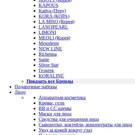
KAPOUS
Kativa (Перу)
KORA (КОРА)
LA MISO (Корея)
LANOPEARL
LIMONI
MEOLI (Корея)
Mesoderm
NEW LINE
Richenna
Sante
Silver Star
Гельтек
KORALINE
Показать все Бренды
Подарочные наборы
Лицо
Аппаратная косметика
Кремы, гели
BB и CC кремы
Маски для лица
Средства для очищения лица
Сыворотки, коктейли, концентраты для лица
Уход за кожей вокруг глаз