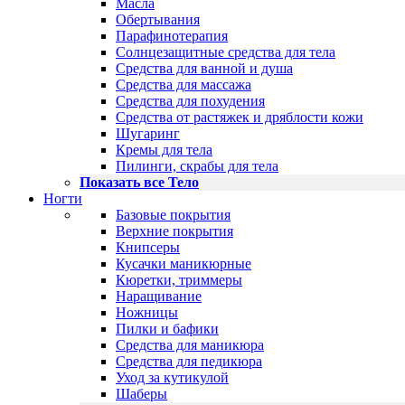
Масла
Обертывания
Парафинотерапия
Солнцезащитные средства для тела
Средства для ванной и душа
Средства для массажа
Средства для похудения
Средства от растяжек и дряблости кожи
Шугаринг
Кремы для тела
Пилинги, скрабы для тела
Показать все Тело
Ногти
Базовые покрытия
Верхние покрытия
Книпсеры
Кусачки маникюрные
Кюретки, триммеры
Наращивание
Ножницы
Пилки и бафики
Средства для маникюра
Средства для педикюра
Уход за кутикулой
Шаберы