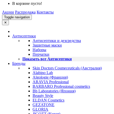
В корзине пусто!
Акции
Распродажа
Контакты
Toggle navigation
✕
Антисептики
Антисептики и дезсредства
Защитные маски
Наборы
Перчатки
Показать все Антисептики
Бренды
Skin Doctors Cosmeceuticals (Австралия)
Alabino Lab
Algologie (Франция)
ARAVIA Professional
BARBARO Professional cosmetics
Bb Laboratories (Япония)
Beauty Style
ELDAN Cosmetics
GEZATONE
GLORIA
JIGOTT (Корея)