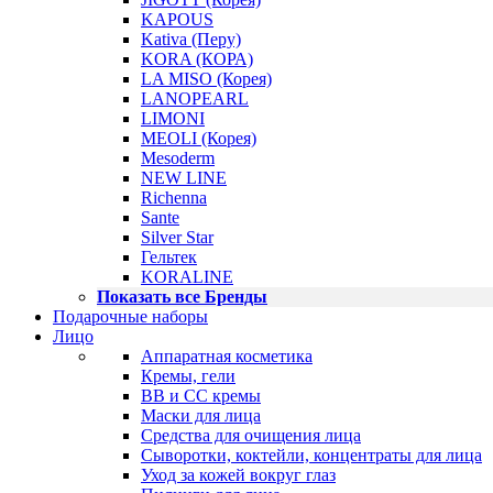
KAPOUS
Kativa (Перу)
KORA (КОРА)
LA MISO (Корея)
LANOPEARL
LIMONI
MEOLI (Корея)
Mesoderm
NEW LINE
Richenna
Sante
Silver Star
Гельтек
KORALINE
Показать все Бренды
Подарочные наборы
Лицо
Аппаратная косметика
Кремы, гели
BB и CC кремы
Маски для лица
Средства для очищения лица
Сыворотки, коктейли, концентраты для лица
Уход за кожей вокруг глаз