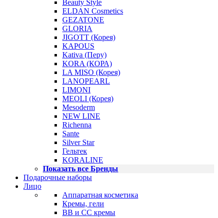
Beauty Style
ELDAN Cosmetics
GEZATONE
GLORIA
JIGOTT (Корея)
KAPOUS
Kativa (Перу)
KORA (КОРА)
LA MISO (Корея)
LANOPEARL
LIMONI
MEOLI (Корея)
Mesoderm
NEW LINE
Richenna
Sante
Silver Star
Гельтек
KORALINE
Показать все Бренды
Подарочные наборы
Лицо
Аппаратная косметика
Кремы, гели
BB и CC кремы