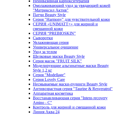
Неинвазивная карбокситерапия
Омолаживающий уход за увядающей кожей
"Матриксил Актив"
Патчи Beauty Style
Серия "Harmony" для чувствительной кожи
СЕРИЯ «UNIMATT+» для жирной и
смешанной кожи
СЕРИЯ “PREBIOSKIN”
Сыворотки
Увлажняющая серия
Универсальное очищение
Уход за телом
Шелковые маски Beauty Style
Серия масок "FRUIT SILK"
Моделирующие альгинатные маски Beauty
Style 1,2 кг
Серия "Modellage"
Cерия Lovely Care
Несмываемые маски-пудинги Beauty Style
Антивозрастная серия "Taurine & Resveratrol"
Аппаратная косметика
Восстанавливающая серия "Intens recovery
Amino - C"
Контроль для жирной и смешанной кожи
Линия Аква 24