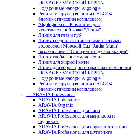
«RIVAGE / МОРСКОЙ БЕРЕГ»
Подарочные наборы Algologie
Ревитализирующая линия с ALGO4
биомиметическим комплексом
Algologie Sensi Plus линия для
чувcтвительной кожи "Дюны"
Линия для глаз и губ
Линия средств со стволовыми клетками
водорослей Морской Сад (Jardin Marin)
Базовая линия "Очищение и детоксикация"
Линия глобальное омоложение
Линия для жирной кожи
Линия для коррекции возрастных изменений
«RIVAGE / МОРСКОЙ БЕРЕГ»
Подарочные наборы Algologie
Ревитализирующая линия с ALGO4
биомиметическим комплексом
- ARAVIA Professional
ARAVIA Laboratories
ARAVIA Organic
ARAVIA Professional для лица
ARAVIA Professional для маникюра и
педикюра
ARAVIA Professional для парафинотерапии
ARAVIA Professional для шугаринга