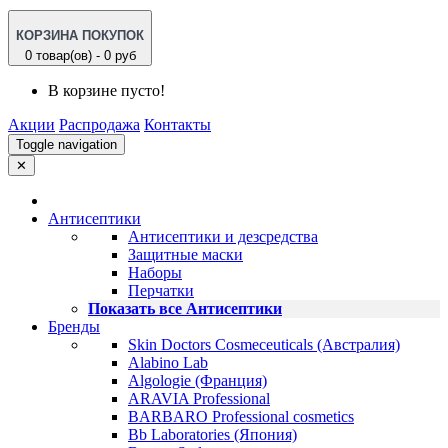
КОРЗИНА ПОКУПОК
0 товар(ов) - 0 руб
В корзине пусто!
Акции
Распродажа
Контакты
Toggle navigation
✕
Антисептики
Антисептики и дезсредства
Защитные маски
Наборы
Перчатки
Показать все Антисептики
Бренды
Skin Doctors Cosmeceuticals (Австралия)
Alabino Lab
Algologie (Франция)
ARAVIA Professional
BARBARO Professional cosmetics
Bb Laboratories (Япония)