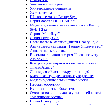
Увлажняющая серия
Универсальное очищение
Уход за телом
Шелковые маски Beauty Style
Серия масок "FRUIT SILK"
Моделирующие альгинатные маски Beauty
Style 1,2 кг
Серия "Modellage"
Cерия Lovely Care
Несмываемые маски-пудинги Beauty Style
Антивозрастная серия "Taurine & Resveratrol"
Аппаратная косметика
Восстанавливающая серия "Intens recovery
Amino - C"
Контроль для жирной и смешанной кожи
Линия Аква 24
Линия для области вокруг глаз и губ
Маски Beauty style экспресс уход (саше)
Моделирующие альгинатные маски
Наборы косметики
Неинвазивная карбокситерапия
Омолаживающий уход за увядающей кожей
"Матриксил Актив"
Патчи Beauty Style