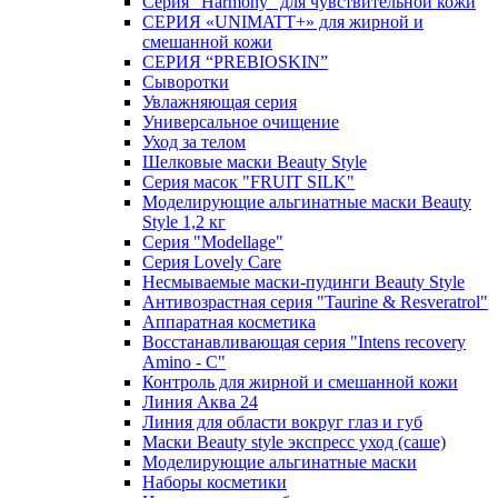
Серия "Harmony" для чувствительной кожи
СЕРИЯ «UNIMATT+» для жирной и
смешанной кожи
СЕРИЯ “PREBIOSKIN”
Сыворотки
Увлажняющая серия
Универсальное очищение
Уход за телом
Шелковые маски Beauty Style
Серия масок "FRUIT SILK"
Моделирующие альгинатные маски Beauty
Style 1,2 кг
Серия "Modellage"
Cерия Lovely Care
Несмываемые маски-пудинги Beauty Style
Антивозрастная серия "Taurine & Resveratrol"
Аппаратная косметика
Восстанавливающая серия "Intens recovery
Amino - C"
Контроль для жирной и смешанной кожи
Линия Аква 24
Линия для области вокруг глаз и губ
Маски Beauty style экспресс уход (саше)
Моделирующие альгинатные маски
Наборы косметики