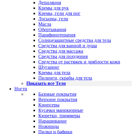
Депиляция
Кремы для рук
Кремы, гели для ног
Лосьоны, гели
Масла
Обертывания
Парафинотерапия
Солнцезащитные средства для тела
Средства для ванной и душа
Средства для массажа
Средства для похудения
Средства от растяжек и дряблости кожи
Шугаринг
Кремы для тела
Пилинги, скрабы для тела
Показать все Тело
Ногти
Базовые покрытия
Верхние покрытия
Книпсеры
Кусачки маникюрные
Кюретки, триммеры
Наращивание
Ножницы
Пилки и бафики