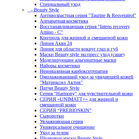
Специальный уход
- Beauty Style
Антивозрастная серия "Taurine & Resveratrol"
Аппаратная косметика
Восстанавливающая серия "Intens recovery
Amino - C"
Контроль для жирной и смешанной кожи
Линия Аква 24
Линия для области вокруг глаз и губ
Маски Beauty style экспресс уход (саше)
Моделирующие альгинатные маски
Наборы косметики
Неинвазивная карбокситерапия
Омолаживающий уход за увядающей кожей
"Матриксил Актив"
Патчи Beauty Style
Серия "Harmony" для чувствительной кожи
СЕРИЯ «UNIMATT+» для жирной и
смешанной кожи
СЕРИЯ “PREBIOSKIN”
Сыворотки
Увлажняющая серия
Универсальное очищение
Уход за телом
Шелковые маски Beauty Style