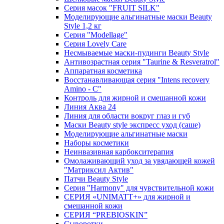
Серия масок "FRUIT SILK"
Моделирующие альгинатные маски Beauty
Style 1,2 кг
Серия "Modellage"
Cерия Lovely Care
Несмываемые маски-пудинги Beauty Style
Антивозрастная серия "Taurine & Resveratrol"
Аппаратная косметика
Восстанавливающая серия "Intens recovery
Amino - C"
Контроль для жирной и смешанной кожи
Линия Аква 24
Линия для области вокруг глаз и губ
Маски Beauty style экспресс уход (саше)
Моделирующие альгинатные маски
Наборы косметики
Неинвазивная карбокситерапия
Омолаживающий уход за увядающей кожей
"Матриксил Актив"
Патчи Beauty Style
Серия "Harmony" для чувствительной кожи
СЕРИЯ «UNIMATT+» для жирной и
смешанной кожи
СЕРИЯ “PREBIOSKIN”
Сыворотки