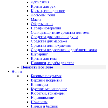
Депиляция
Кремы для рук
Кремы, гели для ног
Лосьоны, гели
Масла
Обертывания
Парафинотерапия
Солнцезащитные средства для тела
Средства для ванной и душа
Средства для массажа
Средства для похудения
Средства от растяжек и дряблости кожи
Шугаринг
Кремы для тела
Пилинги, скрабы для тела
Показать все Тело
Ногти
Базовые покрытия
Верхние покрытия
Книпсеры
Кусачки маникюрные
Кюретки, триммеры
Наращивание
Ножницы
Пилки и бафики