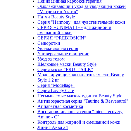
Неинвазивная карбокситерапия
Омолаживающий уход за увядающей кожей
"Матриксил Актив"
Патчи Beauty Style
Серия "Harmony" для чувствительной кожи
СЕРИЯ «UNIMATT+» для жирной и
смешанной кожи
СЕРИЯ “PREBIOSKIN”
Сыворотки
Увлажняющая серия
Универсальное очищение
Уход за телом
Шелковые маски Beauty Style
Серия масок "FRUIT SILK"
Моделирующие альгинатные маски Beauty
Style 1,2 кг
Серия "Modellage"
Cерия Lovely Care
Несмываемые маски-пудинги Beauty Style
Антивозрастная серия "Taurine & Resveratrol"
Аппаратная косметика
Восстанавливающая серия "Intens recovery
Amino - C"
Контроль для жирной и смешанной кожи
Линия Аква 24