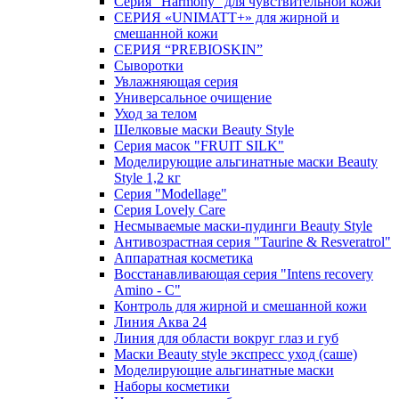
Серия "Harmony" для чувствительной кожи
СЕРИЯ «UNIMATT+» для жирной и
смешанной кожи
СЕРИЯ “PREBIOSKIN”
Сыворотки
Увлажняющая серия
Универсальное очищение
Уход за телом
Шелковые маски Beauty Style
Серия масок "FRUIT SILK"
Моделирующие альгинатные маски Beauty
Style 1,2 кг
Серия "Modellage"
Cерия Lovely Care
Несмываемые маски-пудинги Beauty Style
Антивозрастная серия "Taurine & Resveratrol"
Аппаратная косметика
Восстанавливающая серия "Intens recovery
Amino - C"
Контроль для жирной и смешанной кожи
Линия Аква 24
Линия для области вокруг глаз и губ
Маски Beauty style экспресс уход (саше)
Моделирующие альгинатные маски
Наборы косметики