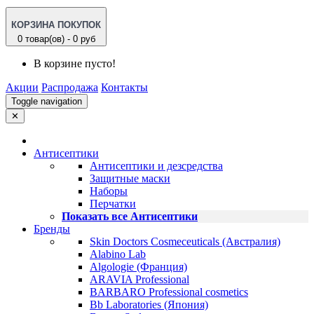
КОРЗИНА ПОКУПОК
0 товар(ов) - 0 руб
В корзине пусто!
Акции
Распродажа
Контакты
Toggle navigation
✕
Антисептики
Антисептики и дезсредства
Защитные маски
Наборы
Перчатки
Показать все Антисептики
Бренды
Skin Doctors Cosmeceuticals (Австралия)
Alabino Lab
Algologie (Франция)
ARAVIA Professional
BARBARO Professional cosmetics
Bb Laboratories (Япония)