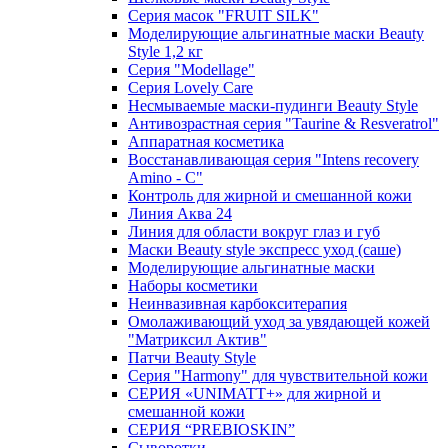
Серия масок "FRUIT SILK"
Моделирующие альгинатные маски Beauty
Style 1,2 кг
Серия "Modellage"
Cерия Lovely Care
Несмываемые маски-пудинги Beauty Style
Антивозрастная серия "Taurine & Resveratrol"
Аппаратная косметика
Восстанавливающая серия "Intens recovery
Amino - C"
Контроль для жирной и смешанной кожи
Линия Аква 24
Линия для области вокруг глаз и губ
Маски Beauty style экспресс уход (саше)
Моделирующие альгинатные маски
Наборы косметики
Неинвазивная карбокситерапия
Омолаживающий уход за увядающей кожей
"Матриксил Актив"
Патчи Beauty Style
Серия "Harmony" для чувствительной кожи
СЕРИЯ «UNIMATT+» для жирной и
смешанной кожи
СЕРИЯ “PREBIOSKIN”
Сыворотки