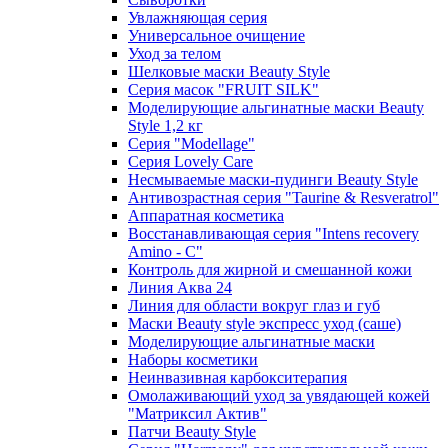
Увлажняющая серия
Универсальное очищение
Уход за телом
Шелковые маски Beauty Style
Серия масок "FRUIT SILK"
Моделирующие альгинатные маски Beauty
Style 1,2 кг
Серия "Modellage"
Cерия Lovely Care
Несмываемые маски-пудинги Beauty Style
Антивозрастная серия "Taurine & Resveratrol"
Аппаратная косметика
Восстанавливающая серия "Intens recovery
Amino - C"
Контроль для жирной и смешанной кожи
Линия Аква 24
Линия для области вокруг глаз и губ
Маски Beauty style экспресс уход (саше)
Моделирующие альгинатные маски
Наборы косметики
Неинвазивная карбокситерапия
Омолаживающий уход за увядающей кожей
"Матриксил Актив"
Патчи Beauty Style