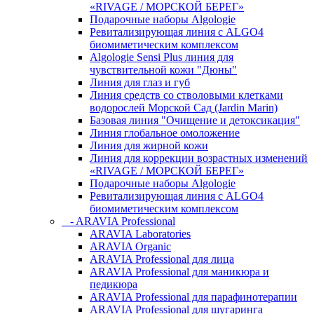
«RIVAGE / МОРСКОЙ БЕРЕГ»
Подарочные наборы Algologie
Ревитализирующая линия с ALGO4
биомиметическим комплексом
Algologie Sensi Plus линия для
чувcтвительной кожи "Дюны"
Линия для глаз и губ
Линия средств со стволовыми клетками
водорослей Морской Сад (Jardin Marin)
Базовая линия "Очищение и детоксикация"
Линия глобальное омоложение
Линия для жирной кожи
Линия для коррекции возрастных изменений
«RIVAGE / МОРСКОЙ БЕРЕГ»
Подарочные наборы Algologie
Ревитализирующая линия с ALGO4
биомиметическим комплексом
- ARAVIA Professional
ARAVIA Laboratories
ARAVIA Organic
ARAVIA Professional для лица
ARAVIA Professional для маникюра и
педикюра
ARAVIA Professional для парафинотерапии
ARAVIA Professional для шугаринга