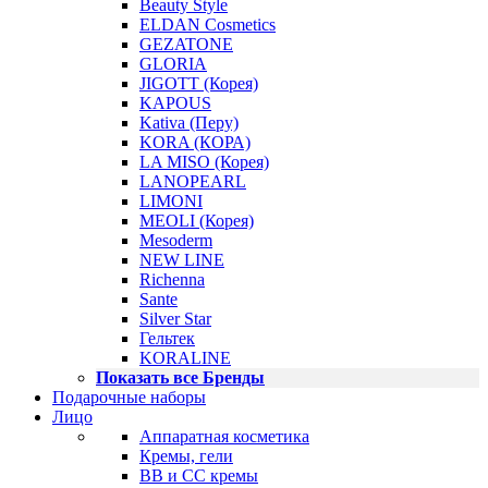
Beauty Style
ELDAN Cosmetics
GEZATONE
GLORIA
JIGOTT (Корея)
KAPOUS
Kativa (Перу)
KORA (КОРА)
LA MISO (Корея)
LANOPEARL
LIMONI
MEOLI (Корея)
Mesoderm
NEW LINE
Richenna
Sante
Silver Star
Гельтек
KORALINE
Показать все Бренды
Подарочные наборы
Лицо
Аппаратная косметика
Кремы, гели
BB и CC кремы