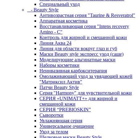
Специальный уход
- Beauty Style
Антивозрастная серия "Taurine & Resveratrol"
Аппаратная косметика
Восстанавливающая серия "Intens recovery
Amino - C"
Контроль для жирной и смешанной кожи
Линия Аква 24
Линия для области вокруг глаз и губ
Маски Beauty style экспресс уход (саше)
Моделирующие альгинатные маски
Наборы косметики
Неинвазивная карбокситерапия
Омолаживающий уход за увядающей кожей
"Матриксил Актив"
Патчи Beauty Style
Серия "Harmony" для чувствительной кожи
СЕРИЯ «UNIMATT+» для жирной и
смешанной кожи
СЕРИЯ “PREBIOSKIN”
Сыворотки
Увлажняющая серия
Универсальное очищение
Уход за телом
Шелковые маски Beauty Style