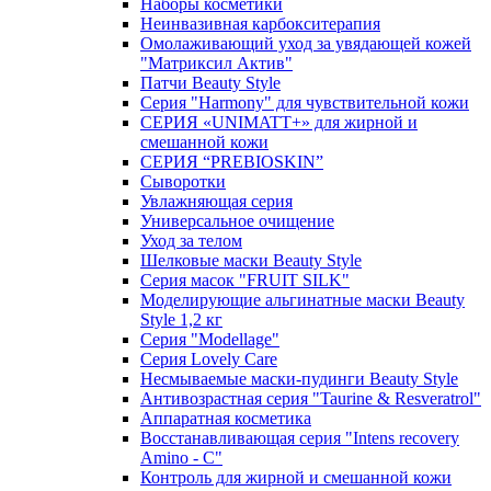
Наборы косметики
Неинвазивная карбокситерапия
Омолаживающий уход за увядающей кожей
"Матриксил Актив"
Патчи Beauty Style
Серия "Harmony" для чувствительной кожи
СЕРИЯ «UNIMATT+» для жирной и
смешанной кожи
СЕРИЯ “PREBIOSKIN”
Сыворотки
Увлажняющая серия
Универсальное очищение
Уход за телом
Шелковые маски Beauty Style
Серия масок "FRUIT SILK"
Моделирующие альгинатные маски Beauty
Style 1,2 кг
Серия "Modellage"
Cерия Lovely Care
Несмываемые маски-пудинги Beauty Style
Антивозрастная серия "Taurine & Resveratrol"
Аппаратная косметика
Восстанавливающая серия "Intens recovery
Amino - C"
Контроль для жирной и смешанной кожи