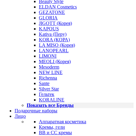
Beauty Style
ELDAN Cosmetics
GEZATONE
GLORIA
JIGOTT (Корея)
KAPOUS
Kativa (Перу)
KORA (КОРА)
LA MISO (Корея)
LANOPEARL
LIMONI
MEOLI (Корея)
Mesoderm
NEW LINE
Richenna
Sante
Silver Star
Гельтек
KORALINE
Показать все Бренды
Подарочные наборы
Лицо
Аппаратная косметика
Кремы, гели
BB и CC кремы