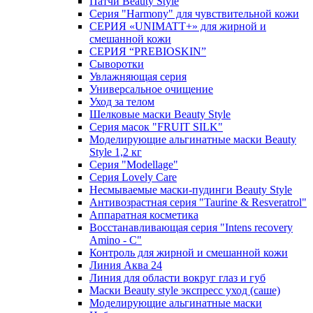
Патчи Beauty Style
Серия "Harmony" для чувствительной кожи
СЕРИЯ «UNIMATT+» для жирной и
смешанной кожи
СЕРИЯ “PREBIOSKIN”
Сыворотки
Увлажняющая серия
Универсальное очищение
Уход за телом
Шелковые маски Beauty Style
Серия масок "FRUIT SILK"
Моделирующие альгинатные маски Beauty
Style 1,2 кг
Серия "Modellage"
Cерия Lovely Care
Несмываемые маски-пудинги Beauty Style
Антивозрастная серия "Taurine & Resveratrol"
Аппаратная косметика
Восстанавливающая серия "Intens recovery
Amino - C"
Контроль для жирной и смешанной кожи
Линия Аква 24
Линия для области вокруг глаз и губ
Маски Beauty style экспресс уход (саше)
Моделирующие альгинатные маски