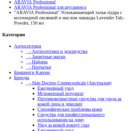
ARAVIA Professional
ARAVIA Professional для шугаринга
"ARAVIA Professional" Успокаивающий тальк-пудра с
коллоидной овсянкой и маслом лаванды Lavender Talc-
Powder, 150 мл
Категории
Антисептики
- Антисептики и дезсредства
- Защитные маски
- Наборы
- Перчатки
Брашинги Kapous
Бренды
- Skin Doctors Cosmeceuticals (Австралия)
Ежедневный уход
Мгновенный результат
Противовозрастные средства для ухода за
кожей лица и декольте
Специфические проблемы кожи
Средства для профессионального
использования на дому
Уход за кожей вокруг глаз
Ежедневный уход