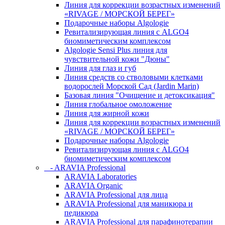
Линия для коррекции возрастных изменений
«RIVAGE / МОРСКОЙ БЕРЕГ»
Подарочные наборы Algologie
Ревитализирующая линия с ALGO4
биомиметическим комплексом
Algologie Sensi Plus линия для
чувcтвительной кожи "Дюны"
Линия для глаз и губ
Линия средств со стволовыми клетками
водорослей Морской Сад (Jardin Marin)
Базовая линия "Очищение и детоксикация"
Линия глобальное омоложение
Линия для жирной кожи
Линия для коррекции возрастных изменений
«RIVAGE / МОРСКОЙ БЕРЕГ»
Подарочные наборы Algologie
Ревитализирующая линия с ALGO4
биомиметическим комплексом
- ARAVIA Professional
ARAVIA Laboratories
ARAVIA Organic
ARAVIA Professional для лица
ARAVIA Professional для маникюра и
педикюра
ARAVIA Professional для парафинотерапии