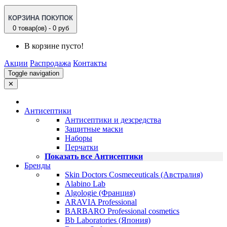
КОРЗИНА ПОКУПОК
0 товар(ов) - 0 руб
В корзине пусто!
Акции
Распродажа
Контакты
Toggle navigation
✕
Антисептики
Антисептики и дезсредства
Защитные маски
Наборы
Перчатки
Показать все Антисептики
Бренды
Skin Doctors Cosmeceuticals (Австралия)
Alabino Lab
Algologie (Франция)
ARAVIA Professional
BARBARO Professional cosmetics
Bb Laboratories (Япония)