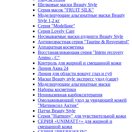
Шелковые маски Beauty Style
Серия масок "FRUIT SILK"
Моделирующие альгинатные маски Beauty
Style 1,2 кг
Серия "Modellage"
Cерия Lovely Care
Несмываемые маски-пудинги Beauty Style
Антивозрастная серия "Taurine & Resveratrol"
Аппаратная косметика
Восстанавливающая серия "Intens recovery
Amino - C"
Контроль для жирной и смешанной кожи
Линия Аква 24
Линия для области вокруг глаз и губ
Маски Beauty style экспресс уход (саше)
Моделирующие альгинатные маски
Наборы косметики
Неинвазивная карбокситерапия
Омолаживающий уход за увядающей кожей
"Матриксил Актив"
Патчи Beauty Style
Серия "Harmony" для чувствительной кожи
СЕРИЯ «UNIMATT+» для жирной и
смешанной кожи
СЕРИЯ “PREBIOSKIN”