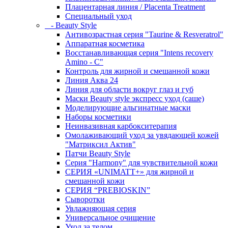
Плацентарная линия / Placenta Treatment
Специальный уход
- Beauty Style
Антивозрастная серия "Taurine & Resveratrol"
Аппаратная косметика
Восстанавливающая серия "Intens recovery
Amino - C"
Контроль для жирной и смешанной кожи
Линия Аква 24
Линия для области вокруг глаз и губ
Маски Beauty style экспресс уход (саше)
Моделирующие альгинатные маски
Наборы косметики
Неинвазивная карбокситерапия
Омолаживающий уход за увядающей кожей
"Матриксил Актив"
Патчи Beauty Style
Серия "Harmony" для чувствительной кожи
СЕРИЯ «UNIMATT+» для жирной и
смешанной кожи
СЕРИЯ “PREBIOSKIN”
Сыворотки
Увлажняющая серия
Универсальное очищение
Уход за телом