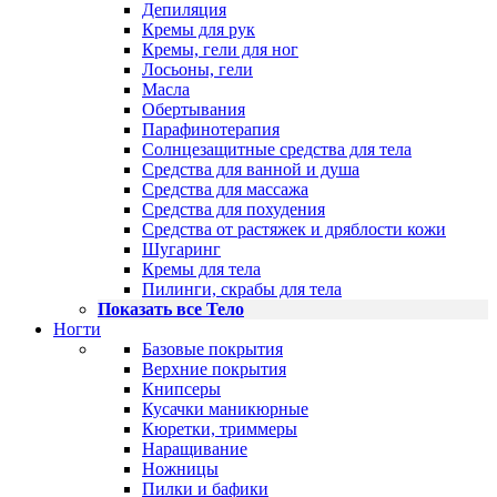
Депиляция
Кремы для рук
Кремы, гели для ног
Лосьоны, гели
Масла
Обертывания
Парафинотерапия
Солнцезащитные средства для тела
Средства для ванной и душа
Средства для массажа
Средства для похудения
Средства от растяжек и дряблости кожи
Шугаринг
Кремы для тела
Пилинги, скрабы для тела
Показать все Тело
Ногти
Базовые покрытия
Верхние покрытия
Книпсеры
Кусачки маникюрные
Кюретки, триммеры
Наращивание
Ножницы
Пилки и бафики