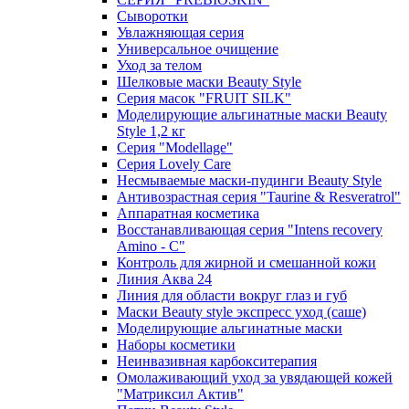
Сыворотки
Увлажняющая серия
Универсальное очищение
Уход за телом
Шелковые маски Beauty Style
Серия масок "FRUIT SILK"
Моделирующие альгинатные маски Beauty
Style 1,2 кг
Серия "Modellage"
Cерия Lovely Care
Несмываемые маски-пудинги Beauty Style
Антивозрастная серия "Taurine & Resveratrol"
Аппаратная косметика
Восстанавливающая серия "Intens recovery
Amino - C"
Контроль для жирной и смешанной кожи
Линия Аква 24
Линия для области вокруг глаз и губ
Маски Beauty style экспресс уход (саше)
Моделирующие альгинатные маски
Наборы косметики
Неинвазивная карбокситерапия
Омолаживающий уход за увядающей кожей
"Матриксил Актив"