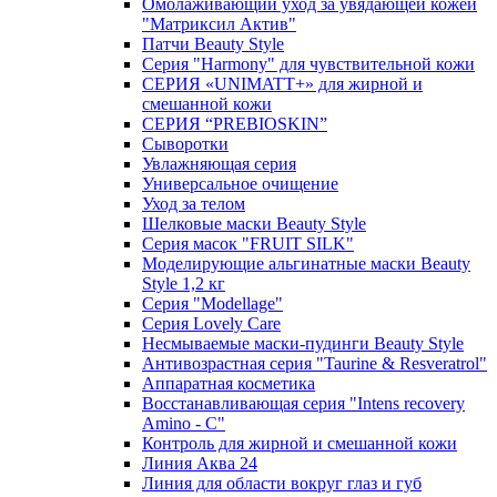
Омолаживающий уход за увядающей кожей
"Матриксил Актив"
Патчи Beauty Style
Серия "Harmony" для чувствительной кожи
СЕРИЯ «UNIMATT+» для жирной и
смешанной кожи
СЕРИЯ “PREBIOSKIN”
Сыворотки
Увлажняющая серия
Универсальное очищение
Уход за телом
Шелковые маски Beauty Style
Серия масок "FRUIT SILK"
Моделирующие альгинатные маски Beauty
Style 1,2 кг
Серия "Modellage"
Cерия Lovely Care
Несмываемые маски-пудинги Beauty Style
Антивозрастная серия "Taurine & Resveratrol"
Аппаратная косметика
Восстанавливающая серия "Intens recovery
Amino - C"
Контроль для жирной и смешанной кожи
Линия Аква 24
Линия для области вокруг глаз и губ