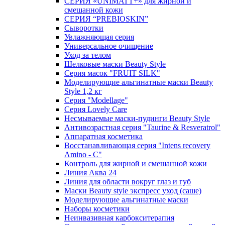
СЕРИЯ «UNIMATT+» для жирной и
смешанной кожи
СЕРИЯ “PREBIOSKIN”
Сыворотки
Увлажняющая серия
Универсальное очищение
Уход за телом
Шелковые маски Beauty Style
Серия масок "FRUIT SILK"
Моделирующие альгинатные маски Beauty
Style 1,2 кг
Серия "Modellage"
Cерия Lovely Care
Несмываемые маски-пудинги Beauty Style
Антивозрастная серия "Taurine & Resveratrol"
Аппаратная косметика
Восстанавливающая серия "Intens recovery
Amino - C"
Контроль для жирной и смешанной кожи
Линия Аква 24
Линия для области вокруг глаз и губ
Маски Beauty style экспресс уход (саше)
Моделирующие альгинатные маски
Наборы косметики
Неинвазивная карбокситерапия