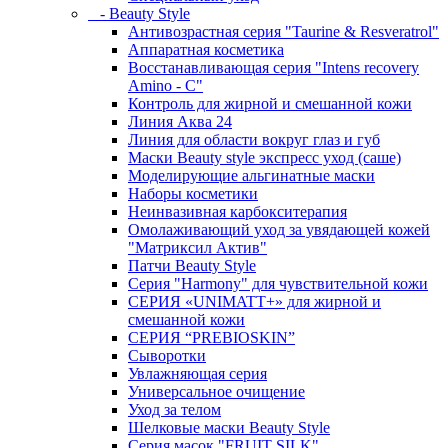
- Beauty Style
Антивозрастная серия "Taurine & Resveratrol"
Аппаратная косметика
Восстанавливающая серия "Intens recovery
Amino - C"
Контроль для жирной и смешанной кожи
Линия Аква 24
Линия для области вокруг глаз и губ
Маски Beauty style экспресс уход (саше)
Моделирующие альгинатные маски
Наборы косметики
Неинвазивная карбокситерапия
Омолаживающий уход за увядающей кожей
"Матриксил Актив"
Патчи Beauty Style
Серия "Harmony" для чувствительной кожи
СЕРИЯ «UNIMATT+» для жирной и
смешанной кожи
СЕРИЯ “PREBIOSKIN”
Сыворотки
Увлажняющая серия
Универсальное очищение
Уход за телом
Шелковые маски Beauty Style
Серия масок "FRUIT SILK"