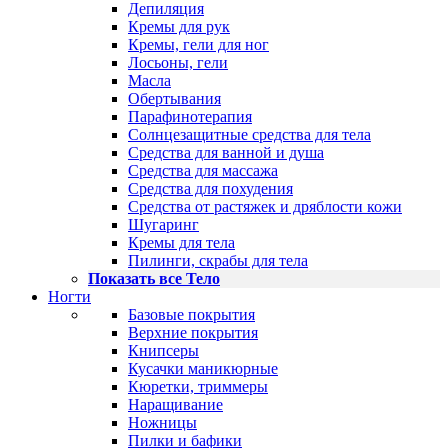
Депиляция
Кремы для рук
Кремы, гели для ног
Лосьоны, гели
Масла
Обертывания
Парафинотерапия
Солнцезащитные средства для тела
Средства для ванной и душа
Средства для массажа
Средства для похудения
Средства от растяжек и дряблости кожи
Шугаринг
Кремы для тела
Пилинги, скрабы для тела
Показать все Тело
Ногти
Базовые покрытия
Верхние покрытия
Книпсеры
Кусачки маникюрные
Кюретки, триммеры
Наращивание
Ножницы
Пилки и бафики