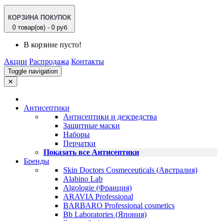
КОРЗИНА ПОКУПОК
0 товар(ов) - 0 руб
В корзине пусто!
Акции
Распродажа
Контакты
Toggle navigation
✕
Антисептики
Антисептики и дезсредства
Защитные маски
Наборы
Перчатки
Показать все Антисептики
Бренды
Skin Doctors Cosmeceuticals (Австралия)
Alabino Lab
Algologie (Франция)
ARAVIA Professional
BARBARO Professional cosmetics
Bb Laboratories (Япония)