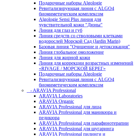
Подарочные наборы Algologie
Ревитализирующая линия с ALGO4
биомиметическим комплексом
Algologie Sensi Plus линия для
чувcтвительной кожи "Дюны"
Линия для глаз и губ
Линия средств со стволовыми клетками
водорослей Морской Сад (Jardin Marin)
Базовая линия "Очищение и детоксикация"
Линия глобальное омоложение
Линия для жирной кожи
Линия для коррекции возрастных изменений
«RIVAGE / МОРСКОЙ БЕРЕГ»
Подарочные наборы Algologie
Ревитализирующая линия с ALGO4
биомиметическим комплексом
- ARAVIA Professional
ARAVIA Laboratories
ARAVIA Organic
ARAVIA Professional для лица
ARAVIA Professional для маникюра и
педикюра
ARAVIA Professional для парафинотерапии
ARAVIA Professional для шугаринга
ARAVIA Professional пилинги и