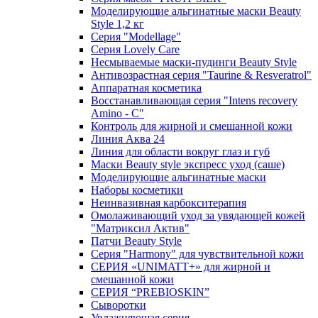
Моделирующие альгинатные маски Beauty
Style 1,2 кг
Серия "Modellage"
Cерия Lovely Care
Несмываемые маски-пудинги Beauty Style
Антивозрастная серия "Taurine & Resveratrol"
Аппаратная косметика
Восстанавливающая серия "Intens recovery
Amino - C"
Контроль для жирной и смешанной кожи
Линия Аква 24
Линия для области вокруг глаз и губ
Маски Beauty style экспресс уход (саше)
Моделирующие альгинатные маски
Наборы косметики
Неинвазивная карбокситерапия
Омолаживающий уход за увядающей кожей
"Матриксил Актив"
Патчи Beauty Style
Серия "Harmony" для чувствительной кожи
СЕРИЯ «UNIMATT+» для жирной и
смешанной кожи
СЕРИЯ “PREBIOSKIN”
Сыворотки
Увлажняющая серия