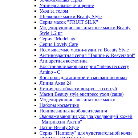
Универсальное очищение
Уход за телом
Шелковые маски Beauty Style
Серия масок "FRUIT SILK"
Моделирующие альгинатные маски Beauty
Style 1,2 кг
Серия "Modellage"
Cерия Lovely Care
Несмываемые маски-пудинги Beauty Style
Антивозрастная серия "Taurine & Resveratrol"
Аппаратная косметика
Восстанавливающая серия "Intens recovery
Amino - C"
Контроль для жирной и смешанной кожи
Линия Аква 24
Линия для области вокруг глаз и губ
Маски Beauty style экспресс уход (саше)
Моделирующие альгинатные маски
Наборы косметики
Неинвазивная карбокситерапия
Омолаживающий уход за увядающей кожей
"Матриксил Актив"
Патчи Beauty Style
Серия "Harmony" для чувствительной кожи