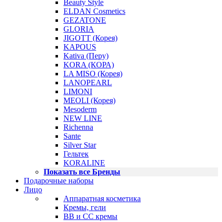
Beauty Style
ELDAN Cosmetics
GEZATONE
GLORIA
JIGOTT (Корея)
KAPOUS
Kativa (Перу)
KORA (КОРА)
LA MISO (Корея)
LANOPEARL
LIMONI
MEOLI (Корея)
Mesoderm
NEW LINE
Richenna
Sante
Silver Star
Гельтек
KORALINE
Показать все Бренды
Подарочные наборы
Лицо
Аппаратная косметика
Кремы, гели
BB и CC кремы