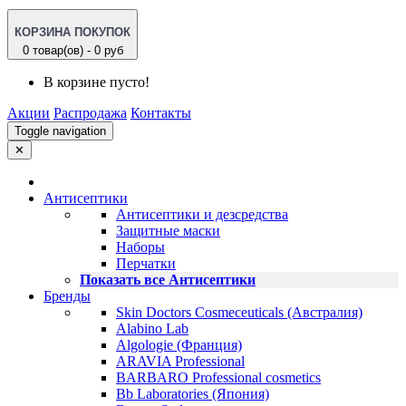
КОРЗИНА ПОКУПОК
0 товар(ов) - 0 руб
В корзине пусто!
Акции
Распродажа
Контакты
Toggle navigation
✕
Антисептики
Антисептики и дезсредства
Защитные маски
Наборы
Перчатки
Показать все Антисептики
Бренды
Skin Doctors Cosmeceuticals (Австралия)
Alabino Lab
Algologie (Франция)
ARAVIA Professional
BARBARO Professional cosmetics
Bb Laboratories (Япония)