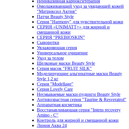
Неинвазивная карбокситерапия
Омолаживающий уход за увядающей кожей
"Матриксил Актив"
Патчи Beauty Style
Серия "Harmony" для чувствительной кожи
СЕРИЯ «UNIMATT+» для жирной и
смешанной кожи
СЕРИЯ “PREBIOSKIN”
Сыворотки
Увлажняющая серия
Универсальное очищение
Уход за телом
Шелковые маски Beauty Style
Серия масок "FRUIT SILK"
Моделирующие альгинатные маски Beauty
Style 1,2 кг
Серия "Modellage"
Cерия Lovely Care
Несмываемые маски-пудинги Beauty Style
Антивозрастная серия "Taurine & Resveratrol"
Аппаратная косметика
Восстанавливающая серия "Intens recovery
Amino - C"
Контроль для жирной и смешанной кожи
Линия Аква 24