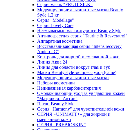
Серия масок "FRUIT SILK"
Моделирующие альгинатные маски Beauty
Style 1,2 кг
Серия "Modellage"
Cерия Lovely Care
Несмываемые маски-пудинги Beauty Style
Антивозрастная серия "Taurine & Resveratrol"
Аппаратная косметика
Восстанавливающая серия "Intens recovery
Amino - C"
Контроль для жирной и смешанной кожи
Линия Аква 24
Линия для области вокруг глаз и губ
Маски Beauty style экспресс уход (саше)
Моделирующие альгинатные маски
Наборы косметики
Неинвазивная карбокситерапия
Омолаживающий уход за увядающей кожей
"Матриксил Актив"
Патчи Beauty Style
Серия "Harmony" для чувствительной кожи
СЕРИЯ «UNIMATT+» для жирной и
смешанной кожи
СЕРИЯ “PREBIOSKIN”
Сыворотки