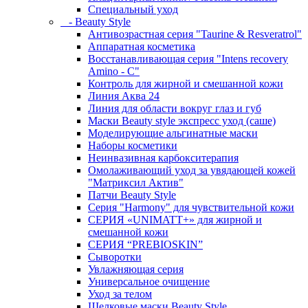
Специальный уход
- Beauty Style
Антивозрастная серия "Taurine & Resveratrol"
Аппаратная косметика
Восстанавливающая серия "Intens recovery
Amino - C"
Контроль для жирной и смешанной кожи
Линия Аква 24
Линия для области вокруг глаз и губ
Маски Beauty style экспресс уход (саше)
Моделирующие альгинатные маски
Наборы косметики
Неинвазивная карбокситерапия
Омолаживающий уход за увядающей кожей
"Матриксил Актив"
Патчи Beauty Style
Серия "Harmony" для чувствительной кожи
СЕРИЯ «UNIMATT+» для жирной и
смешанной кожи
СЕРИЯ “PREBIOSKIN”
Сыворотки
Увлажняющая серия
Универсальное очищение
Уход за телом
Шелковые маски Beauty Style