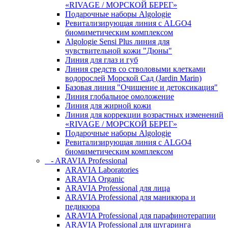
«RIVAGE / МОРСКОЙ БЕРЕГ»
Подарочные наборы Algologie
Ревитализирующая линия с ALGO4
биомиметическим комплексом
Algologie Sensi Plus линия для
чувcтвительной кожи "Дюны"
Линия для глаз и губ
Линия средств со стволовыми клетками
водорослей Морской Сад (Jardin Marin)
Базовая линия "Очищение и детоксикация"
Линия глобальное омоложение
Линия для жирной кожи
Линия для коррекции возрастных изменений
«RIVAGE / МОРСКОЙ БЕРЕГ»
Подарочные наборы Algologie
Ревитализирующая линия с ALGO4
биомиметическим комплексом
- ARAVIA Professional
ARAVIA Laboratories
ARAVIA Organic
ARAVIA Professional для лица
ARAVIA Professional для маникюра и
педикюра
ARAVIA Professional для парафинотерапии
ARAVIA Professional для шугаринга