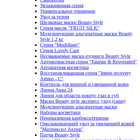
Увлажняющая серия
Универсальное очищение
Уход за телом
Шелковые маски Beauty Style
Серия масок "FRUIT SILK"
Моделирующие альгинатные маски Beauty
Style 1,2 кг
Серия "Modellage"
Cерия Lovely Care
Несмываемые маски-пудинги Beauty Style
Антивозрастная серия "Taurine & Resveratrol"
Аппаратная косметика
Восстанавливающая серия "Intens recovery
Amino - C"
Контроль для жирной и смешанной кожи
Линия Аква 24
Линия для области вокруг глаз и губ
Маски Beauty style экспресс уход (саше)
Моделирующие альгинатные маски
Наборы косметики
Неинвазивная карбокситерапия
Омолаживающий уход за увядающей кожей
"Матриксил Актив"
Патчи Beauty Style