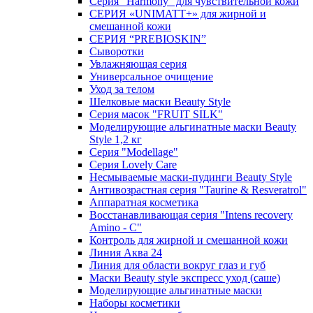
Серия "Harmony" для чувствительной кожи
СЕРИЯ «UNIMATT+» для жирной и
смешанной кожи
СЕРИЯ “PREBIOSKIN”
Сыворотки
Увлажняющая серия
Универсальное очищение
Уход за телом
Шелковые маски Beauty Style
Серия масок "FRUIT SILK"
Моделирующие альгинатные маски Beauty
Style 1,2 кг
Серия "Modellage"
Cерия Lovely Care
Несмываемые маски-пудинги Beauty Style
Антивозрастная серия "Taurine & Resveratrol"
Аппаратная косметика
Восстанавливающая серия "Intens recovery
Amino - C"
Контроль для жирной и смешанной кожи
Линия Аква 24
Линия для области вокруг глаз и губ
Маски Beauty style экспресс уход (саше)
Моделирующие альгинатные маски
Наборы косметики