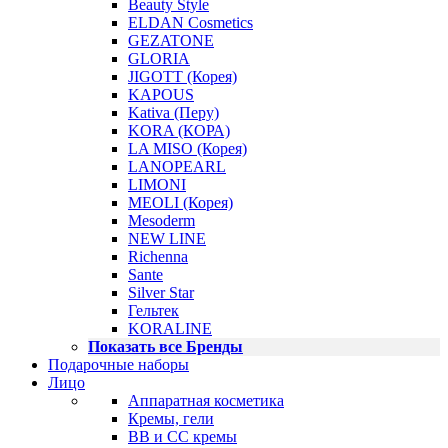
Beauty Style
ELDAN Cosmetics
GEZATONE
GLORIA
JIGOTT (Корея)
KAPOUS
Kativa (Перу)
KORA (КОРА)
LA MISO (Корея)
LANOPEARL
LIMONI
MEOLI (Корея)
Mesoderm
NEW LINE
Richenna
Sante
Silver Star
Гельтек
KORALINE
Показать все Бренды
Подарочные наборы
Лицо
Аппаратная косметика
Кремы, гели
BB и CC кремы