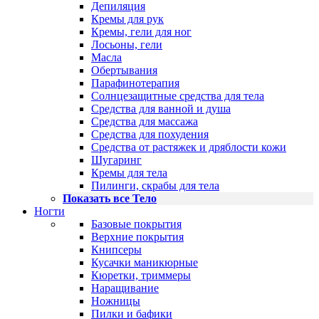
Депиляция
Кремы для рук
Кремы, гели для ног
Лосьоны, гели
Масла
Обертывания
Парафинотерапия
Солнцезащитные средства для тела
Средства для ванной и душа
Средства для массажа
Средства для похудения
Средства от растяжек и дряблости кожи
Шугаринг
Кремы для тела
Пилинги, скрабы для тела
Показать все Тело
Ногти
Базовые покрытия
Верхние покрытия
Книпсеры
Кусачки маникюрные
Кюретки, триммеры
Наращивание
Ножницы
Пилки и бафики