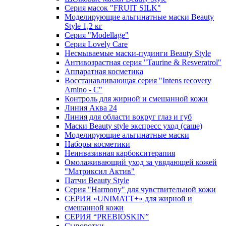
Серия масок "FRUIT SILK"
Моделирующие альгинатные маски Beauty
Style 1,2 кг
Серия "Modellage"
Cерия Lovely Care
Несмываемые маски-пудинги Beauty Style
Антивозрастная серия "Taurine & Resveratrol"
Аппаратная косметика
Восстанавливающая серия "Intens recovery
Amino - C"
Контроль для жирной и смешанной кожи
Линия Аква 24
Линия для области вокруг глаз и губ
Маски Beauty style экспресс уход (саше)
Моделирующие альгинатные маски
Наборы косметики
Неинвазивная карбокситерапия
Омолаживающий уход за увядающей кожей
"Матриксил Актив"
Патчи Beauty Style
Серия "Harmony" для чувствительной кожи
СЕРИЯ «UNIMATT+» для жирной и
смешанной кожи
СЕРИЯ “PREBIOSKIN”
Сыворотки