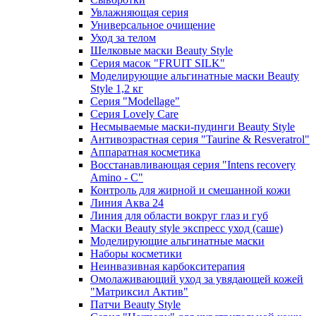
Увлажняющая серия
Универсальное очищение
Уход за телом
Шелковые маски Beauty Style
Серия масок "FRUIT SILK"
Моделирующие альгинатные маски Beauty
Style 1,2 кг
Серия "Modellage"
Cерия Lovely Care
Несмываемые маски-пудинги Beauty Style
Антивозрастная серия "Taurine & Resveratrol"
Аппаратная косметика
Восстанавливающая серия "Intens recovery
Amino - C"
Контроль для жирной и смешанной кожи
Линия Аква 24
Линия для области вокруг глаз и губ
Маски Beauty style экспресс уход (саше)
Моделирующие альгинатные маски
Наборы косметики
Неинвазивная карбокситерапия
Омолаживающий уход за увядающей кожей
"Матриксил Актив"
Патчи Beauty Style