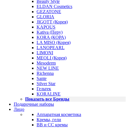
Beauty Style
ELDAN Cosmetics
GEZATONE
GLORIA
JIGOTT (Корея)
KAPOUS
Kativa (Перу)
KORA (КОРА)
LA MISO (Корея)
LANOPEARL
LIMONI
MEOLI (Корея)
Mesoderm
NEW LINE
Richenna
Sante
Silver Star
Гельтек
KORALINE
Показать все Бренды
Подарочные наборы
Лицо
Аппаратная косметика
Кремы, гели
BB и CC кремы