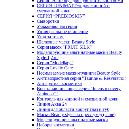
Серия "Harmony" для чувствительной кожи
СЕРИЯ «UNIMATT+» для жирной и
смешанной кожи
СЕРИЯ “PREBIOSKIN”
Сыворотки
Увлажняющая серия
Универсальное очищение
Уход за телом
Шелковые маски Beauty Style
Серия масок "FRUIT SILK"
Моделирующие альгинатные маски Beauty
Style 1,2 кг
Серия "Modellage"
Cерия Lovely Care
Несмываемые маски-пудинги Beauty Style
Антивозрастная серия "Taurine & Resveratrol"
Аппаратная косметика
Восстанавливающая серия "Intens recovery
Amino - C"
Контроль для жирной и смешанной кожи
Линия Аква 24
Линия для области вокруг глаз и губ
Маски Beauty style экспресс уход (саше)
Моделирующие альгинатные маски
Наборы косметики