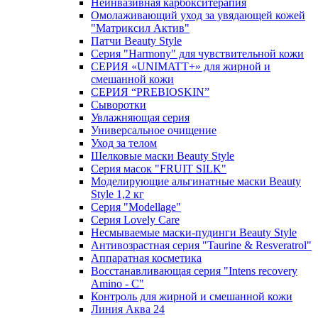
Неинвазивная карбокситерапия
Омолаживающий уход за увядающей кожей
"Матриксил Актив"
Патчи Beauty Style
Серия "Harmony" для чувствительной кожи
СЕРИЯ «UNIMATT+» для жирной и
смешанной кожи
СЕРИЯ “PREBIOSKIN”
Сыворотки
Увлажняющая серия
Универсальное очищение
Уход за телом
Шелковые маски Beauty Style
Серия масок "FRUIT SILK"
Моделирующие альгинатные маски Beauty
Style 1,2 кг
Серия "Modellage"
Cерия Lovely Care
Несмываемые маски-пудинги Beauty Style
Антивозрастная серия "Taurine & Resveratrol"
Аппаратная косметика
Восстанавливающая серия "Intens recovery
Amino - C"
Контроль для жирной и смешанной кожи
Линия Аква 24