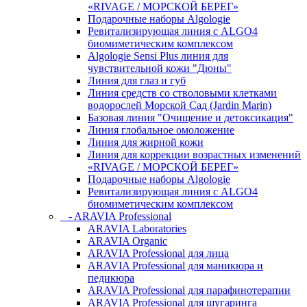
«RIVAGE / МОРСКОЙ БЕРЕГ»
Подарочные наборы Algologie
Ревитализирующая линия с ALGO4
биомиметическим комплексом
Algologie Sensi Plus линия для
чувcтвительной кожи "Дюны"
Линия для глаз и губ
Линия средств со стволовыми клетками
водорослей Морской Сад (Jardin Marin)
Базовая линия "Очищение и детоксикация"
Линия глобальное омоложение
Линия для жирной кожи
Линия для коррекции возрастных изменений
«RIVAGE / МОРСКОЙ БЕРЕГ»
Подарочные наборы Algologie
Ревитализирующая линия с ALGO4
биомиметическим комплексом
- ARAVIA Professional
ARAVIA Laboratories
ARAVIA Organic
ARAVIA Professional для лица
ARAVIA Professional для маникюра и
педикюра
ARAVIA Professional для парафинотерапии
ARAVIA Professional для шугаринга