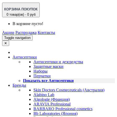
КОРЗИНА ПОКУПОК
0 товар(ов) - 0 руб
В корзине пусто!
Акции
Распродажа
Контакты
Toggle navigation
✕
Антисептики
Антисептики и дезсредства
Защитные маски
Наборы
Перчатки
Показать все Антисептики
Бренды
Skin Doctors Cosmeceuticals (Австралия)
Alabino Lab
Algologie (Франция)
ARAVIA Professional
BARBARO Professional cosmetics
Bb Laboratories (Япония)