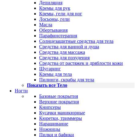
Депиляция
Кремы для рук
Кремы, гели для ног
Лосьоны, гели
Масла
Обертывания
Парафинотерапия
Солнцезащитные средства для тела
Средства для ванной и душа
Средства для массажа
Средства для похудения
Средства от растяжек и дряблости кожи
Шугаринг
Кремы для тела
Пилинги, скрабы для тела
Показать все Тело
Ногти
Базовые покрытия
Верхние покрытия
Книпсеры
Кусачки маникюрные
Кюретки, триммеры
Наращивание
Ножницы
Пилки и бафики