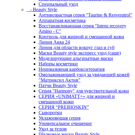
Специальный уход
- Beauty Style
Антивозрастная серия "Taurine & Resveratrol"
Аппаратная косметика
Восстанавливающая серия "Intens recovery
Amino - C"
Контроль для жирной и смешанной кожи
Линия Аква 24
Линия для области вокруг глаз и губ
Маски Beauty style экспресс уход (саше)
Моделирующие альгинатные маски
Наборы косметики
Неинвазивная карбокситерапия
Омолаживающий уход за увядающей кожей
"Матриксил Актив"
Патчи Beauty Style
Серия "Harmony" для чувствительной кожи
СЕРИЯ «UNIMATT+» для жирной и
смешанной кожи
СЕРИЯ “PREBIOSKIN”
Сыворотки
Увлажняющая серия
Универсальное очищение
Уход за телом
Шелковые маски Beauty Style