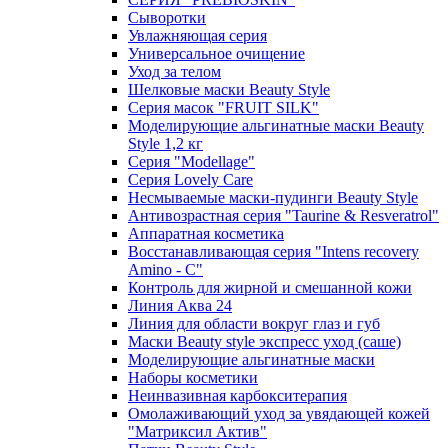
Сыворотки
Увлажняющая серия
Универсальное очищение
Уход за телом
Шелковые маски Beauty Style
Серия масок "FRUIT SILK"
Моделирующие альгинатные маски Beauty
Style 1,2 кг
Серия "Modellage"
Cерия Lovely Care
Несмываемые маски-пудинги Beauty Style
Антивозрастная серия "Taurine & Resveratrol"
Аппаратная косметика
Восстанавливающая серия "Intens recovery
Amino - C"
Контроль для жирной и смешанной кожи
Линия Аква 24
Линия для области вокруг глаз и губ
Маски Beauty style экспресс уход (саше)
Моделирующие альгинатные маски
Наборы косметики
Неинвазивная карбокситерапия
Омолаживающий уход за увядающей кожей
"Матриксил Актив"