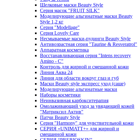
Шелковые маски Beauty Style
Серия масок "FRUIT SILK"
Моделирующие альгинатные маски Beauty
Style 1,2 кг
Серия "Modellage"
Cерия Lovely Care
Несмываемые маски-пудинги Beauty Style
Антивозрастная серия "Taurine & Resveratrol"
Аппаратная косметика
Восстанавливающая серия "Intens recovery
Amino - C"
Контроль для жирной и смешанной кожи
Линия Аква 24
Линия для области вокруг глаз и губ
Маски Beauty style экспресс уход (саше)
Моделирующие альгинатные маски
Наборы косметики
Неинвазивная карбокситерапия
Омолаживающий уход за увядающей кожей
"Матриксил Актив"
Патчи Beauty Style
Серия "Harmony" для чувствительной кожи
СЕРИЯ «UNIMATT+» для жирной и
смешанной кожи
СЕРИЯ “PREBIOSKIN”