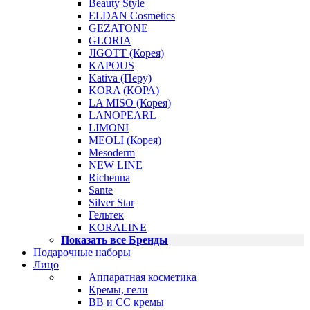
Beauty Style
ELDAN Cosmetics
GEZATONE
GLORIA
JIGOTT (Корея)
KAPOUS
Kativa (Перу)
KORA (КОРА)
LA MISO (Корея)
LANOPEARL
LIMONI
MEOLI (Корея)
Mesoderm
NEW LINE
Richenna
Sante
Silver Star
Гельтек
KORALINE
Показать все Бренды
Подарочные наборы
Лицо
Аппаратная косметика
Кремы, гели
BB и CC кремы