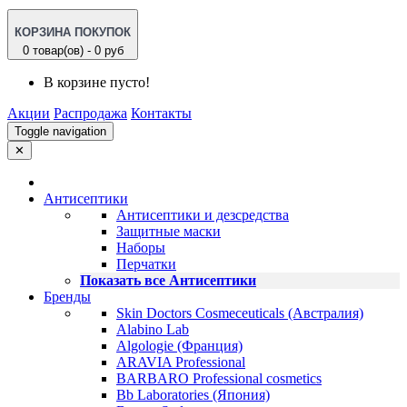
КОРЗИНА ПОКУПОК
0 товар(ов) - 0 руб
В корзине пусто!
Акции
Распродажа
Контакты
Toggle navigation
✕
Антисептики
Антисептики и дезсредства
Защитные маски
Наборы
Перчатки
Показать все Антисептики
Бренды
Skin Doctors Cosmeceuticals (Австралия)
Alabino Lab
Algologie (Франция)
ARAVIA Professional
BARBARO Professional cosmetics
Bb Laboratories (Япония)