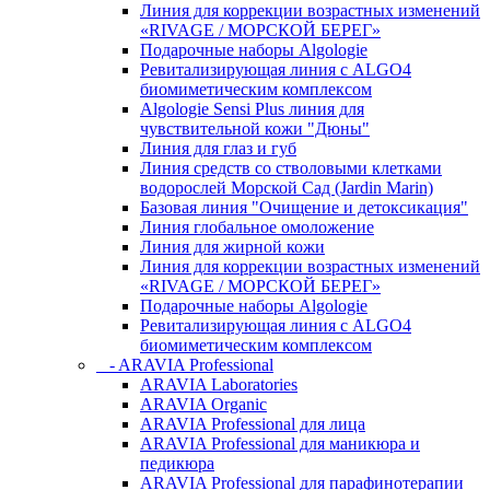
Линия для коррекции возрастных изменений
«RIVAGE / МОРСКОЙ БЕРЕГ»
Подарочные наборы Algologie
Ревитализирующая линия с ALGO4
биомиметическим комплексом
Algologie Sensi Plus линия для
чувcтвительной кожи "Дюны"
Линия для глаз и губ
Линия средств со стволовыми клетками
водорослей Морской Сад (Jardin Marin)
Базовая линия "Очищение и детоксикация"
Линия глобальное омоложение
Линия для жирной кожи
Линия для коррекции возрастных изменений
«RIVAGE / МОРСКОЙ БЕРЕГ»
Подарочные наборы Algologie
Ревитализирующая линия с ALGO4
биомиметическим комплексом
- ARAVIA Professional
ARAVIA Laboratories
ARAVIA Organic
ARAVIA Professional для лица
ARAVIA Professional для маникюра и
педикюра
ARAVIA Professional для парафинотерапии