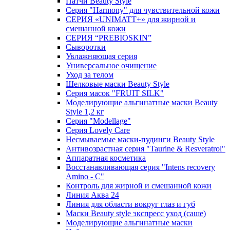
Патчи Beauty Style
Серия "Harmony" для чувствительной кожи
СЕРИЯ «UNIMATT+» для жирной и
смешанной кожи
СЕРИЯ “PREBIOSKIN”
Сыворотки
Увлажняющая серия
Универсальное очищение
Уход за телом
Шелковые маски Beauty Style
Серия масок "FRUIT SILK"
Моделирующие альгинатные маски Beauty
Style 1,2 кг
Серия "Modellage"
Cерия Lovely Care
Несмываемые маски-пудинги Beauty Style
Антивозрастная серия "Taurine & Resveratrol"
Аппаратная косметика
Восстанавливающая серия "Intens recovery
Amino - C"
Контроль для жирной и смешанной кожи
Линия Аква 24
Линия для области вокруг глаз и губ
Маски Beauty style экспресс уход (саше)
Моделирующие альгинатные маски