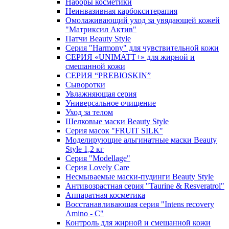
Наборы косметики
Неинвазивная карбокситерапия
Омолаживающий уход за увядающей кожей
"Матриксил Актив"
Патчи Beauty Style
Серия "Harmony" для чувствительной кожи
СЕРИЯ «UNIMATT+» для жирной и
смешанной кожи
СЕРИЯ “PREBIOSKIN”
Сыворотки
Увлажняющая серия
Универсальное очищение
Уход за телом
Шелковые маски Beauty Style
Серия масок "FRUIT SILK"
Моделирующие альгинатные маски Beauty
Style 1,2 кг
Серия "Modellage"
Cерия Lovely Care
Несмываемые маски-пудинги Beauty Style
Антивозрастная серия "Taurine & Resveratrol"
Аппаратная косметика
Восстанавливающая серия "Intens recovery
Amino - C"
Контроль для жирной и смешанной кожи