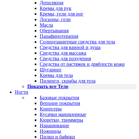
Депиляция
Кремы для рук
Кремы, гели для ног
Лосьоны, гели
Масла
Обертывания
Парафинотерапия
Солнцезащитные средства для тела
Средства для ванной и душа
Средства для массажа
Средства для похудения
Средства от растяжек и дряблости кожи
Шугаринг
Кремы для тела
Пилинги, скрабы для тела
Показать все Тело
Ногти
Базовые покрытия
Верхние покрытия
Книпсеры
Кусачки маникюрные
Кюретки, триммеры
Наращивание
Ножницы
Пилки и бафики