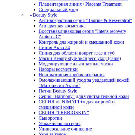
Плацентарная линия / Placenta Treatment
Специальный уход
- Beauty Style
Антивозрастная серия "Taurine & Resveratrol"
Аппаратная косметика
Восстанавливающая серия "Intens recovery
Amino - C"
Контроль для жирной и смешанной кожи
Линия Аква 24
Линия для области вокруг глаз и губ
Маски Beauty style экспресс уход (саше)
Моделирующие альгинатные маски
Наборы косметики
Неинвазивная карбокситерапия
Омолаживающий уход за увядающей кожей
"Матриксил Актив"
Патчи Beauty Style
Серия "Harmony" для чувствительной кожи
СЕРИЯ «UNIMATT+» для жирной и
смешанной кожи
СЕРИЯ “PREBIOSKIN”
Сыворотки
Увлажняющая серия
Универсальное очищение
Уход за телом