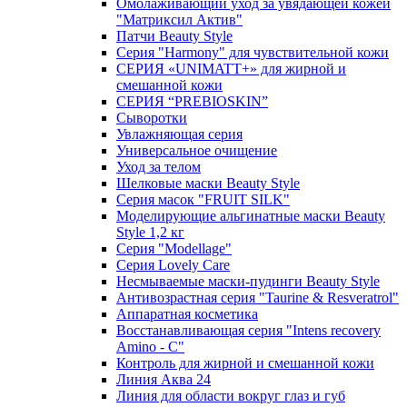
Омолаживающий уход за увядающей кожей
"Матриксил Актив"
Патчи Beauty Style
Серия "Harmony" для чувствительной кожи
СЕРИЯ «UNIMATT+» для жирной и
смешанной кожи
СЕРИЯ “PREBIOSKIN”
Сыворотки
Увлажняющая серия
Универсальное очищение
Уход за телом
Шелковые маски Beauty Style
Серия масок "FRUIT SILK"
Моделирующие альгинатные маски Beauty
Style 1,2 кг
Серия "Modellage"
Cерия Lovely Care
Несмываемые маски-пудинги Beauty Style
Антивозрастная серия "Taurine & Resveratrol"
Аппаратная косметика
Восстанавливающая серия "Intens recovery
Amino - C"
Контроль для жирной и смешанной кожи
Линия Аква 24
Линия для области вокруг глаз и губ