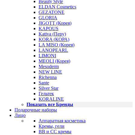
Beauty Style
ELDAN Cosmetics
GEZATONE
GLORIA
JIGOTT (Корея)
KAPOUS
Kativa (Перу)
KORA (КОРА)
LA MISO (Корея)
LANOPEARL
LIMONI
MEOLI (Корея)
Mesoderm
NEW LINE
Richenna
Sante
Silver Star
Гельтек
KORALINE
Показать все Бренды
Подарочные наборы
Лицо
Аппаратная косметика
Кремы, гели
BB и CC кремы