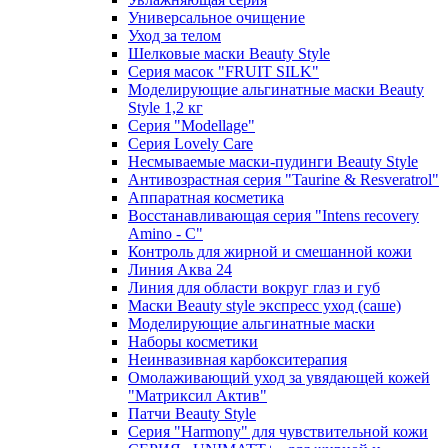
Универсальное очищение
Уход за телом
Шелковые маски Beauty Style
Серия масок "FRUIT SILK"
Моделирующие альгинатные маски Beauty
Style 1,2 кг
Серия "Modellage"
Cерия Lovely Care
Несмываемые маски-пудинги Beauty Style
Антивозрастная серия "Taurine & Resveratrol"
Аппаратная косметика
Восстанавливающая серия "Intens recovery
Amino - C"
Контроль для жирной и смешанной кожи
Линия Аква 24
Линия для области вокруг глаз и губ
Маски Beauty style экспресс уход (саше)
Моделирующие альгинатные маски
Наборы косметики
Неинвазивная карбокситерапия
Омолаживающий уход за увядающей кожей
"Матриксил Актив"
Патчи Beauty Style
Серия "Harmony" для чувствительной кожи