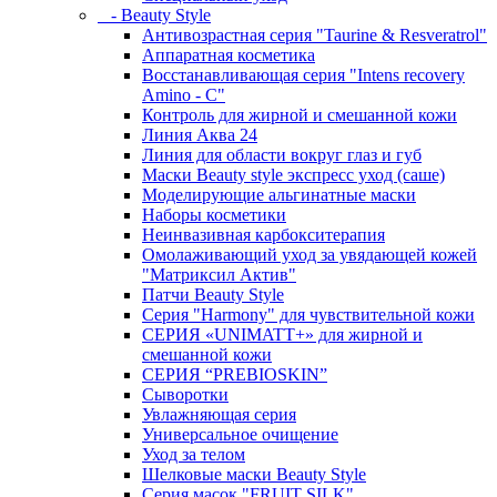
- Beauty Style
Антивозрастная серия "Taurine & Resveratrol"
Аппаратная косметика
Восстанавливающая серия "Intens recovery
Amino - C"
Контроль для жирной и смешанной кожи
Линия Аква 24
Линия для области вокруг глаз и губ
Маски Beauty style экспресс уход (саше)
Моделирующие альгинатные маски
Наборы косметики
Неинвазивная карбокситерапия
Омолаживающий уход за увядающей кожей
"Матриксил Актив"
Патчи Beauty Style
Серия "Harmony" для чувствительной кожи
СЕРИЯ «UNIMATT+» для жирной и
смешанной кожи
СЕРИЯ “PREBIOSKIN”
Сыворотки
Увлажняющая серия
Универсальное очищение
Уход за телом
Шелковые маски Beauty Style
Серия масок "FRUIT SILK"