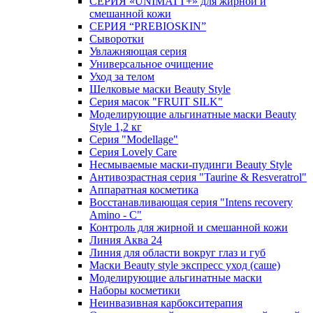
СЕРИЯ «UNIMATT+» для жирной и
смешанной кожи
СЕРИЯ “PREBIOSKIN”
Сыворотки
Увлажняющая серия
Универсальное очищение
Уход за телом
Шелковые маски Beauty Style
Серия масок "FRUIT SILK"
Моделирующие альгинатные маски Beauty
Style 1,2 кг
Серия "Modellage"
Cерия Lovely Care
Несмываемые маски-пудинги Beauty Style
Антивозрастная серия "Taurine & Resveratrol"
Аппаратная косметика
Восстанавливающая серия "Intens recovery
Amino - C"
Контроль для жирной и смешанной кожи
Линия Аква 24
Линия для области вокруг глаз и губ
Маски Beauty style экспресс уход (саше)
Моделирующие альгинатные маски
Наборы косметики
Неинвазивная карбокситерапия