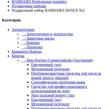
BARBARO Professional cosmetics
Подарочные наборы
Подарочный набор BARBARO SHAVE №2
Категории
Антисептики
- Антисептики и дезсредства
- Защитные маски
- Наборы
- Перчатки
Брашинги Kapous
Бренды
- Skin Doctors Cosmeceuticals (Австралия)
Ежедневный уход
Мгновенный результат
Противовозрастные средства для ухода за
кожей лица и декольте
Специфические проблемы кожи
Средства для профессионального
использования на дому
Уход за кожей вокруг глаз
Ежедневный уход
Мгновенный результат
Противовозрастные средства для ухода за