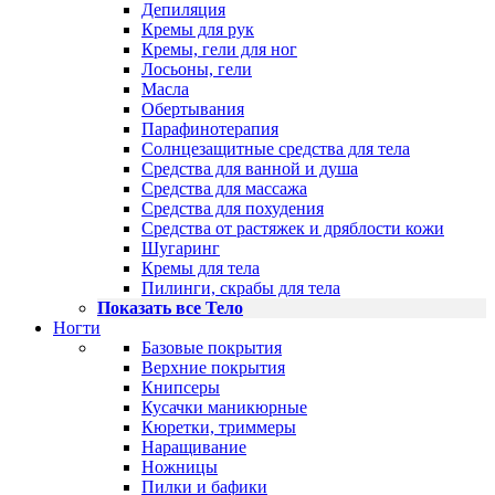
Депиляция
Кремы для рук
Кремы, гели для ног
Лосьоны, гели
Масла
Обертывания
Парафинотерапия
Солнцезащитные средства для тела
Средства для ванной и душа
Средства для массажа
Средства для похудения
Средства от растяжек и дряблости кожи
Шугаринг
Кремы для тела
Пилинги, скрабы для тела
Показать все Тело
Ногти
Базовые покрытия
Верхние покрытия
Книпсеры
Кусачки маникюрные
Кюретки, триммеры
Наращивание
Ножницы
Пилки и бафики