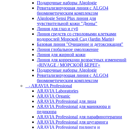
Подарочные наборы Algologie
Ревитализирующая линия с ALGO4
биомиметическим комплексом
Algologie Sensi Plus линия для
чувcтвительной кожи "Дюны"
Линия для глаз и губ
Линия средств со стволовыми клетками
водорослей Морской Сад (Jardin Marin)
Базовая линия "Очищение и детоксикация"
Линия глобальное омоложение
Линия для жирной кожи
Линия для коррекции возрастных изменений
«RIVAGE / МОРСКОЙ БЕРЕГ»
Подарочные наборы Algologie
Ревитализирующая линия с ALGO4
биомиметическим комплексом
- ARAVIA Professional
ARAVIA Laboratories
ARAVIA Organic
ARAVIA Professional для лица
ARAVIA Professional для маникюра и
педикюра
ARAVIA Professional для парафинотерапии
ARAVIA Professional для шугаринга
ARAVIA Professional пилинги и