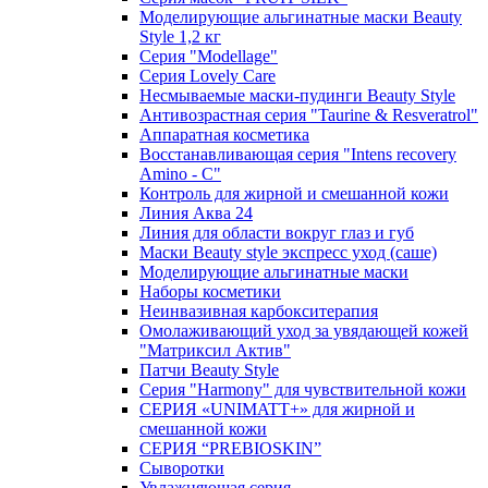
Моделирующие альгинатные маски Beauty
Style 1,2 кг
Серия "Modellage"
Cерия Lovely Care
Несмываемые маски-пудинги Beauty Style
Антивозрастная серия "Taurine & Resveratrol"
Аппаратная косметика
Восстанавливающая серия "Intens recovery
Amino - C"
Контроль для жирной и смешанной кожи
Линия Аква 24
Линия для области вокруг глаз и губ
Маски Beauty style экспресс уход (саше)
Моделирующие альгинатные маски
Наборы косметики
Неинвазивная карбокситерапия
Омолаживающий уход за увядающей кожей
"Матриксил Актив"
Патчи Beauty Style
Серия "Harmony" для чувствительной кожи
СЕРИЯ «UNIMATT+» для жирной и
смешанной кожи
СЕРИЯ “PREBIOSKIN”
Сыворотки
Увлажняющая серия