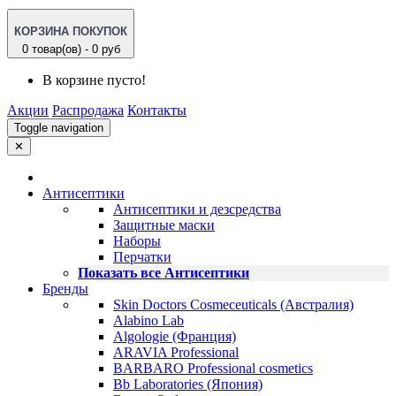
КОРЗИНА ПОКУПОК
0 товар(ов) - 0 руб
В корзине пусто!
Акции
Распродажа
Контакты
Toggle navigation
✕
Антисептики
Антисептики и дезсредства
Защитные маски
Наборы
Перчатки
Показать все Антисептики
Бренды
Skin Doctors Cosmeceuticals (Австралия)
Alabino Lab
Algologie (Франция)
ARAVIA Professional
BARBARO Professional cosmetics
Bb Laboratories (Япония)