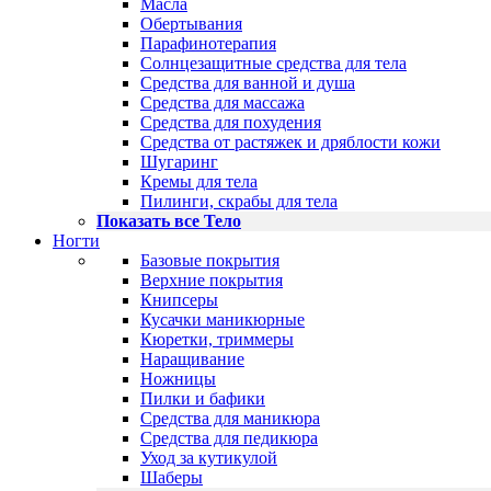
Масла
Обертывания
Парафинотерапия
Солнцезащитные средства для тела
Средства для ванной и душа
Средства для массажа
Средства для похудения
Средства от растяжек и дряблости кожи
Шугаринг
Кремы для тела
Пилинги, скрабы для тела
Показать все Тело
Ногти
Базовые покрытия
Верхние покрытия
Книпсеры
Кусачки маникюрные
Кюретки, триммеры
Наращивание
Ножницы
Пилки и бафики
Средства для маникюра
Средства для педикюра
Уход за кутикулой
Шаберы