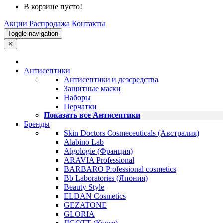
В корзине пусто!
Акции
Распродажа
Контакты
Toggle navigation
✕
Антисептики
Антисептики и дезсредства
Защитные маски
Наборы
Перчатки
Показать все Антисептики
Бренды
Skin Doctors Cosmeceuticals (Австралия)
Alabino Lab
Algologie (Франция)
ARAVIA Professional
BARBARO Professional cosmetics
Bb Laboratories (Япония)
Beauty Style
ELDAN Cosmetics
GEZATONE
GLORIA
JIGOTT (Корея)