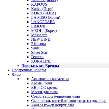
KAPOUS
Kativa (Перу)
KORA (КОРА)
LA MISO (Корея)
LANOPEARL
LIMONI
MEOLI (Корея)
Mesoderm
NEW LINE
Richenna
Sante
Silver Star
Гельтек
KORALINE
Показать все Бренды
Подарочные наборы
Лицо
Аппаратная косметика
Кремы, гели
BB и CC кремы
Маски для лица
Средства для очищения лица
Сыворотки, коктейли, концентраты для лица
Уход за кожей вокруг глаз