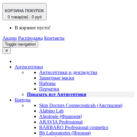
КОРЗИНА ПОКУПОК
0 товар(ов) - 0 руб
В корзине пусто!
Акции
Распродажа
Контакты
Toggle navigation
✕
Антисептики
Антисептики и дезсредства
Защитные маски
Наборы
Перчатки
Показать все Антисептики
Бренды
Skin Doctors Cosmeceuticals (Австралия)
Alabino Lab
Algologie (Франция)
ARAVIA Professional
BARBARO Professional cosmetics
Bb Laboratories (Япония)