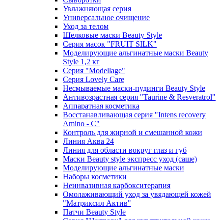
Увлажняющая серия
Универсальное очищение
Уход за телом
Шелковые маски Beauty Style
Серия масок "FRUIT SILK"
Моделирующие альгинатные маски Beauty
Style 1,2 кг
Серия "Modellage"
Cерия Lovely Care
Несмываемые маски-пудинги Beauty Style
Антивозрастная серия "Taurine & Resveratrol"
Аппаратная косметика
Восстанавливающая серия "Intens recovery
Amino - C"
Контроль для жирной и смешанной кожи
Линия Аква 24
Линия для области вокруг глаз и губ
Маски Beauty style экспресс уход (саше)
Моделирующие альгинатные маски
Наборы косметики
Неинвазивная карбокситерапия
Омолаживающий уход за увядающей кожей
"Матриксил Актив"
Патчи Beauty Style