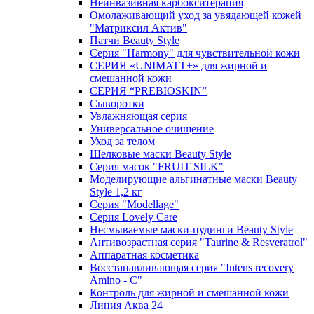
Неинвазивная карбокситерапия
Омолаживающий уход за увядающей кожей
"Матриксил Актив"
Патчи Beauty Style
Серия "Harmony" для чувствительной кожи
СЕРИЯ «UNIMATT+» для жирной и
смешанной кожи
СЕРИЯ “PREBIOSKIN”
Сыворотки
Увлажняющая серия
Универсальное очищение
Уход за телом
Шелковые маски Beauty Style
Серия масок "FRUIT SILK"
Моделирующие альгинатные маски Beauty
Style 1,2 кг
Серия "Modellage"
Cерия Lovely Care
Несмываемые маски-пудинги Beauty Style
Антивозрастная серия "Taurine & Resveratrol"
Аппаратная косметика
Восстанавливающая серия "Intens recovery
Amino - C"
Контроль для жирной и смешанной кожи
Линия Аква 24