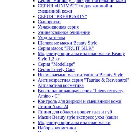
Серия "Harmony" для чувствительной кожи
СЕРИЯ «UNIMATT+» для жирной и
смешанной кожи
СЕРИЯ “PREBIOSKIN”
Сыворотки
Увлажняющая серия
Универсальное очищение
Уход за телом
Шелковые маски Beauty Style
Серия масок "FRUIT SILK"
Моделирующие альгинатные маски Beauty
Style 1,2 кг
Серия "Modellage"
Cерия Lovely Care
Несмываемые маски-пудинги Beauty Style
Антивозрастная серия "Taurine & Resveratrol"
Аппаратная косметика
Восстанавливающая серия "Intens recovery
Amino - C"
Контроль для жирной и смешанной кожи
Линия Аква 24
Линия для области вокруг глаз и губ
Маски Beauty style экспресс уход (саше)
Моделирующие альгинатные маски
Наборы косметики