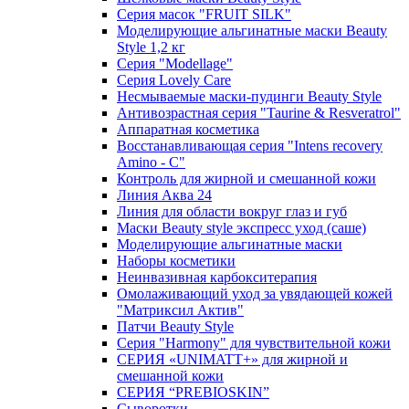
Серия масок "FRUIT SILK"
Моделирующие альгинатные маски Beauty
Style 1,2 кг
Серия "Modellage"
Cерия Lovely Care
Несмываемые маски-пудинги Beauty Style
Антивозрастная серия "Taurine & Resveratrol"
Аппаратная косметика
Восстанавливающая серия "Intens recovery
Amino - C"
Контроль для жирной и смешанной кожи
Линия Аква 24
Линия для области вокруг глаз и губ
Маски Beauty style экспресс уход (саше)
Моделирующие альгинатные маски
Наборы косметики
Неинвазивная карбокситерапия
Омолаживающий уход за увядающей кожей
"Матриксил Актив"
Патчи Beauty Style
Серия "Harmony" для чувствительной кожи
СЕРИЯ «UNIMATT+» для жирной и
смешанной кожи
СЕРИЯ “PREBIOSKIN”
Сыворотки