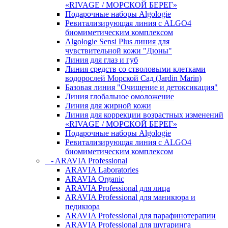
«RIVAGE / МОРСКОЙ БЕРЕГ»
Подарочные наборы Algologie
Ревитализирующая линия с ALGO4
биомиметическим комплексом
Algologie Sensi Plus линия для
чувcтвительной кожи "Дюны"
Линия для глаз и губ
Линия средств со стволовыми клетками
водорослей Морской Сад (Jardin Marin)
Базовая линия "Очищение и детоксикация"
Линия глобальное омоложение
Линия для жирной кожи
Линия для коррекции возрастных изменений
«RIVAGE / МОРСКОЙ БЕРЕГ»
Подарочные наборы Algologie
Ревитализирующая линия с ALGO4
биомиметическим комплексом
- ARAVIA Professional
ARAVIA Laboratories
ARAVIA Organic
ARAVIA Professional для лица
ARAVIA Professional для маникюра и
педикюра
ARAVIA Professional для парафинотерапии
ARAVIA Professional для шугаринга