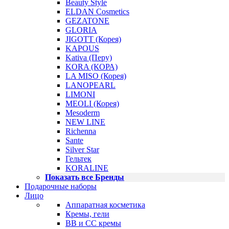
Beauty Style
ELDAN Cosmetics
GEZATONE
GLORIA
JIGOTT (Корея)
KAPOUS
Kativa (Перу)
KORA (КОРА)
LA MISO (Корея)
LANOPEARL
LIMONI
MEOLI (Корея)
Mesoderm
NEW LINE
Richenna
Sante
Silver Star
Гельтек
KORALINE
Показать все Бренды
Подарочные наборы
Лицо
Аппаратная косметика
Кремы, гели
BB и CC кремы