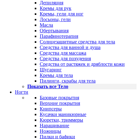
Депиляция
Кремы для рук
Кремы, гели для ног
Лосьоны, гели
Масла
Обертывания
Парафинотерапия
Солнцезащитные средства для тела
Средства для ванной и душа
Средства для массажа
Средства для похудения
Средства от растяжек и дряблости кожи
Шугаринг
Кремы для тела
Пилинги, скрабы для тела
Показать все Тело
Ногти
Базовые покрытия
Верхние покрытия
Книпсеры
Кусачки маникюрные
Кюретки, триммеры
Наращивание
Ножницы
Пилки и бафики