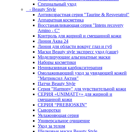
Специальный уход
- Beauty Style
Антивозрастная серия "Taurine & Resveratrol"
Аппаратная косметика
Восстанавливающая серия "Intens recovery
Amino - C"
Контроль для жирной и смешанной кожи
Линия Аква 24
Линия для области вокруг глаз и губ
Маски Beauty style экспресс уход (саше)
Моделирующие альгинатные маски
Наборы косметики
Неинвазивная карбокситерапия
Омолаживающий уход за увядающей кожей
"Матриксил Актив"
Патчи Beauty Style
Серия "Harmony" для чувствительной кожи
СЕРИЯ «UNIMATT+» для жирной и
смешанной кожи
СЕРИЯ “PREBIOSKIN”
Сыворотки
Увлажняющая серия
Универсальное очищение
Уход за телом
Шелковые маски Beauty Style