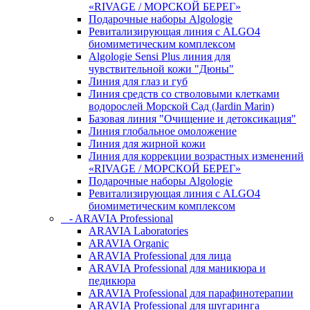
«RIVAGE / МОРСКОЙ БЕРЕГ»
Подарочные наборы Algologie
Ревитализирующая линия с ALGO4
биомиметическим комплексом
Algologie Sensi Plus линия для
чувcтвительной кожи "Дюны"
Линия для глаз и губ
Линия средств со стволовыми клетками
водорослей Морской Сад (Jardin Marin)
Базовая линия "Очищение и детоксикация"
Линия глобальное омоложение
Линия для жирной кожи
Линия для коррекции возрастных изменений
«RIVAGE / МОРСКОЙ БЕРЕГ»
Подарочные наборы Algologie
Ревитализирующая линия с ALGO4
биомиметическим комплексом
- ARAVIA Professional
ARAVIA Laboratories
ARAVIA Organic
ARAVIA Professional для лица
ARAVIA Professional для маникюра и
педикюра
ARAVIA Professional для парафинотерапии
ARAVIA Professional для шугаринга