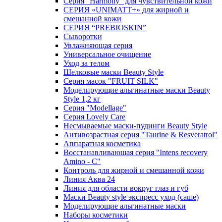
Серия "Harmony" для чувствительной кожи
СЕРИЯ «UNIMATT+» для жирной и
смешанной кожи
СЕРИЯ “PREBIOSKIN”
Сыворотки
Увлажняющая серия
Универсальное очищение
Уход за телом
Шелковые маски Beauty Style
Серия масок "FRUIT SILK"
Моделирующие альгинатные маски Beauty
Style 1,2 кг
Серия "Modellage"
Cерия Lovely Care
Несмываемые маски-пудинги Beauty Style
Антивозрастная серия "Taurine & Resveratrol"
Аппаратная косметика
Восстанавливающая серия "Intens recovery
Amino - C"
Контроль для жирной и смешанной кожи
Линия Аква 24
Линия для области вокруг глаз и губ
Маски Beauty style экспресс уход (саше)
Моделирующие альгинатные маски
Наборы косметики