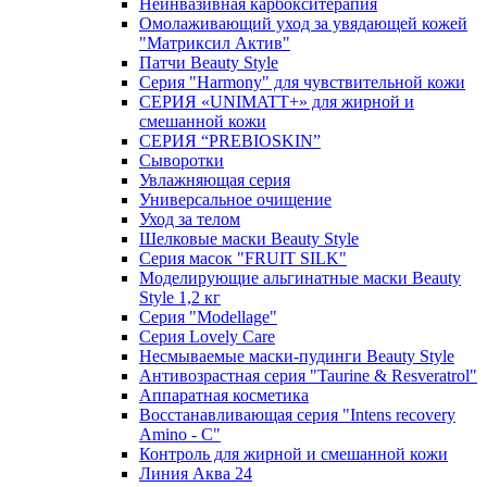
Неинвазивная карбокситерапия
Омолаживающий уход за увядающей кожей
"Матриксил Актив"
Патчи Beauty Style
Серия "Harmony" для чувствительной кожи
СЕРИЯ «UNIMATT+» для жирной и
смешанной кожи
СЕРИЯ “PREBIOSKIN”
Сыворотки
Увлажняющая серия
Универсальное очищение
Уход за телом
Шелковые маски Beauty Style
Серия масок "FRUIT SILK"
Моделирующие альгинатные маски Beauty
Style 1,2 кг
Серия "Modellage"
Cерия Lovely Care
Несмываемые маски-пудинги Beauty Style
Антивозрастная серия "Taurine & Resveratrol"
Аппаратная косметика
Восстанавливающая серия "Intens recovery
Amino - C"
Контроль для жирной и смешанной кожи
Линия Аква 24