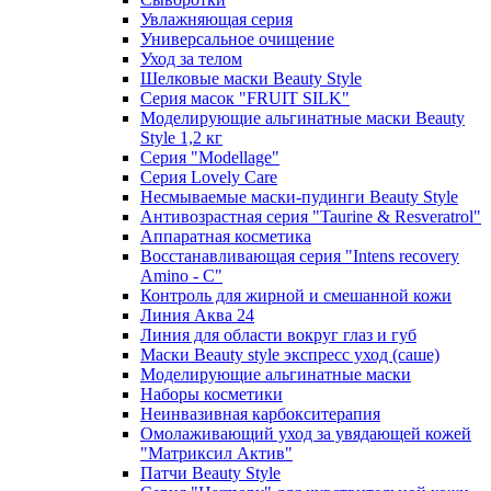
Увлажняющая серия
Универсальное очищение
Уход за телом
Шелковые маски Beauty Style
Серия масок "FRUIT SILK"
Моделирующие альгинатные маски Beauty
Style 1,2 кг
Серия "Modellage"
Cерия Lovely Care
Несмываемые маски-пудинги Beauty Style
Антивозрастная серия "Taurine & Resveratrol"
Аппаратная косметика
Восстанавливающая серия "Intens recovery
Amino - C"
Контроль для жирной и смешанной кожи
Линия Аква 24
Линия для области вокруг глаз и губ
Маски Beauty style экспресс уход (саше)
Моделирующие альгинатные маски
Наборы косметики
Неинвазивная карбокситерапия
Омолаживающий уход за увядающей кожей
"Матриксил Актив"
Патчи Beauty Style