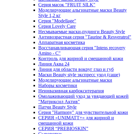
Серия масок "FRUIT SILK"
Моделирующие альгинатные маски Beauty
Style 1,2 кг
Серия "Modellage"
Cерия Lovely Care
Несмываемые маски-пудинги Beauty Style
Антивозрастная серия "Taurine & Resveratrol"
Аппаратная косметика
Восстанавливающая серия "Intens recovery
Amino - C"
Контроль для жирной и смешанной кожи
Линия Аква 24
Линия для области вокруг глаз и губ
Маски Beauty style экспресс уход (саше)
Моделирующие альгинатные маски
Наборы косметики
Неинвазивная карбокситерапия
Омолаживающий уход за увядающей кожей
"Матриксил Актив"
Патчи Beauty Style
Серия "Harmony" для чувствительной кожи
СЕРИЯ «UNIMATT+» для жирной и
смешанной кожи
СЕРИЯ “PREBIOSKIN”
Сыворотки