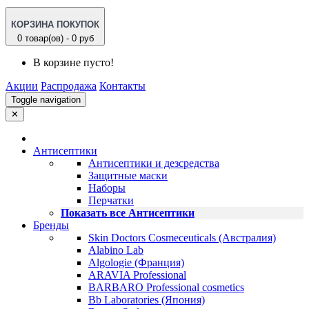
КОРЗИНА ПОКУПОК
0 товар(ов) - 0 руб
В корзине пусто!
Акции
Распродажа
Контакты
Toggle navigation
✕
Антисептики
Антисептики и дезсредства
Защитные маски
Наборы
Перчатки
Показать все Антисептики
Бренды
Skin Doctors Cosmeceuticals (Австралия)
Alabino Lab
Algologie (Франция)
ARAVIA Professional
BARBARO Professional cosmetics
Bb Laboratories (Япония)