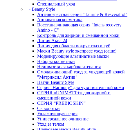
Специальный уход
- Beauty Style
Антивозрастная серия "Taurine & Resveratrol"
Аппаратная косметика
Восстанавливающая серия "Intens recovery
Amino - C"
Контроль для жирной и смешанной кожи
Линия Аква 24
Линия для области вокруг глаз и губ
Маски Beauty style экспресс уход (саше)
Моделирующие альгинатные маски
Наборы косметики
Неинвазивная карбокситерапия
Омолаживающий уход за увядающей кожей
"Матриксил Актив"
Патчи Beauty Style
Серия "Harmony" для чувствительной кожи
СЕРИЯ «UNIMATT+» для жирной и
смешанной кожи
СЕРИЯ “PREBIOSKIN”
Сыворотки
Увлажняющая серия
Универсальное очищение
Уход за телом
Шелковые маски Beauty Style