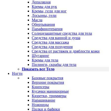
Депиляция
Кремы для рук
Кремы, гели для ног
Лосьоны, гели
Масла
Обертывания
Парафинотерапия
Солнцезащитные средства для тела
Средства для ванной и душа
Средства для массажа
Средства для похудения
Средства от растяжек и дряблости кожи
Шугаринг
Кремы для тела
Пилинги, скрабы для тела
Показать все Тело
Ногти
Базовые покрытия
Верхние покрытия
Книпсеры
Кусачки маникюрные
Кюретки, триммеры
Наращивание
Ножницы
Пилки и бафики