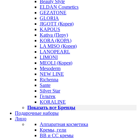
Beauty Style
ELDAN Cosmetics
GEZATONE
GLORIA
JIGOTT (Корея)
KAPOUS
Kativa (Перу)
KORA (КОРА)
LA MISO (Корея)
LANOPEARL
LIMONI
MEOLI (Корея)
Mesoderm
NEW LINE
Richenna
Sante
Silver Star
Гельтек
KORALINE
Показать все Бренды
Подарочные наборы
Лицо
Аппаратная косметика
Кремы, гели
BB и CC кремы