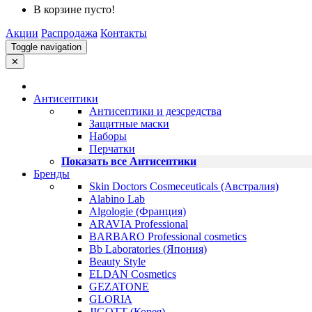
В корзине пусто!
Акции
Распродажа
Контакты
Toggle navigation
✕
Антисептики
Антисептики и дезсредства
Защитные маски
Наборы
Перчатки
Показать все Антисептики
Бренды
Skin Doctors Cosmeceuticals (Австралия)
Alabino Lab
Algologie (Франция)
ARAVIA Professional
BARBARO Professional cosmetics
Bb Laboratories (Япония)
Beauty Style
ELDAN Cosmetics
GEZATONE
GLORIA
JIGOTT (Корея)