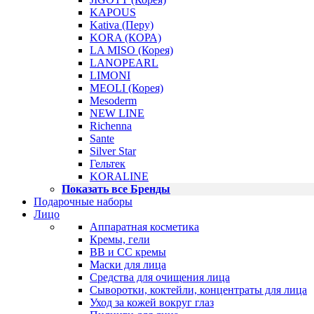
KAPOUS
Kativa (Перу)
KORA (КОРА)
LA MISO (Корея)
LANOPEARL
LIMONI
MEOLI (Корея)
Mesoderm
NEW LINE
Richenna
Sante
Silver Star
Гельтек
KORALINE
Показать все Бренды
Подарочные наборы
Лицо
Аппаратная косметика
Кремы, гели
BB и CC кремы
Маски для лица
Средства для очищения лица
Сыворотки, коктейли, концентраты для лица
Уход за кожей вокруг глаз