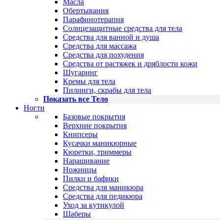
Масла
Обертывания
Парафинотерапия
Солнцезащитные средства для тела
Средства для ванной и душа
Средства для массажа
Средства для похудения
Средства от растяжек и дряблости кожи
Шугаринг
Кремы для тела
Пилинги, скрабы для тела
Показать все Тело
Ногти
Базовые покрытия
Верхние покрытия
Книпсеры
Кусачки маникюрные
Кюретки, триммеры
Наращивание
Ножницы
Пилки и бафики
Средства для маникюра
Средства для педикюра
Уход за кутикулой
Шаберы