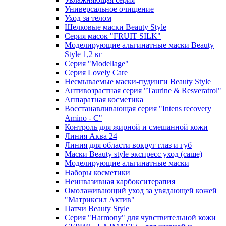
Универсальное очищение
Уход за телом
Шелковые маски Beauty Style
Серия масок "FRUIT SILK"
Моделирующие альгинатные маски Beauty
Style 1,2 кг
Серия "Modellage"
Cерия Lovely Care
Несмываемые маски-пудинги Beauty Style
Антивозрастная серия "Taurine & Resveratrol"
Аппаратная косметика
Восстанавливающая серия "Intens recovery
Amino - C"
Контроль для жирной и смешанной кожи
Линия Аква 24
Линия для области вокруг глаз и губ
Маски Beauty style экспресс уход (саше)
Моделирующие альгинатные маски
Наборы косметики
Неинвазивная карбокситерапия
Омолаживающий уход за увядающей кожей
"Матриксил Актив"
Патчи Beauty Style
Серия "Harmony" для чувствительной кожи