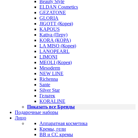
Beauty Style
ELDAN Cosmetics
GEZATONE
GLORIA
JIGOTT (Корея)
KAPOUS
Kativa (Перу)
KORA (КОРА)
LA MISO (Корея)
LANOPEARL
LIMONI
MEOLI (Корея)
Mesoderm
NEW LINE
Richenna
Sante
Silver Star
Гельтек
KORALINE
Показать все Бренды
Подарочные наборы
Лицо
Аппаратная косметика
Кремы, гели
BB и CC кремы