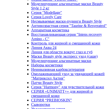
Моделирующие альгинатные маски Beauty
Style 1,2 кг
Серия "Modellage"
Cерия Lovely Care
Несмываемые маски-пудинги Beauty Style
Антивозрастная серия "Taurine & Resveratrol"
Аппаратная косметика
Восстанавливающая серия "Intens recovery
Amino - C"
Контроль для жирной и смешанной кожи
Линия Аква 24
Линия для области вокруг глаз и губ
Маски Beauty style экспресс уход (саше)
Моделирующие альгинатные маски
Наборы косметики
Неинвазивная карбокситерапия
Омолаживающий уход за увядающей кожей
"Матриксил Актив"
Патчи Beauty Style
Серия "Harmony" для чувствительной кожи
СЕРИЯ «UNIMATT+» для жирной и
смешанной кожи
СЕРИЯ “PREBIOSKIN”
Сыворотки
Увлажняющая серия