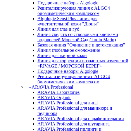
Подарочные наборы Algologie
Ревитализирующая линия с ALGO4
биомиметическим комплексом
Algologie Sensi Plus линия для
чувcтвительной кожи "Дюны"
Линия для глаз и губ
Линия средств со стволовыми клетками
водорослей Морской Сад (Jardin Marin)
Базовая линия "Очищение и детоксикация"
Линия глобальное омоложение
Линия для жирной кожи
Линия для коррекции возрастных изменений
«RIVAGE / МОРСКОЙ БЕРЕГ»
Подарочные наборы Algologie
Ревитализирующая линия с ALGO4
биомиметическим комплексом
- ARAVIA Professional
ARAVIA Laboratories
ARAVIA Organic
ARAVIA Professional для лица
ARAVIA Professional для маникюра и
педикюра
ARAVIA Professional для парафинотерапии
ARAVIA Professional для шугаринга
ARAVIA Professional пилинги и