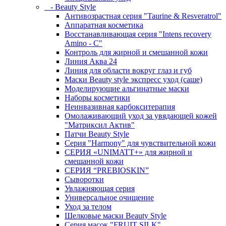
- Beauty Style
Антивозрастная серия "Taurine & Resveratrol"
Аппаратная косметика
Восстанавливающая серия "Intens recovery
Amino - C"
Контроль для жирной и смешанной кожи
Линия Аква 24
Линия для области вокруг глаз и губ
Маски Beauty style экспресс уход (саше)
Моделирующие альгинатные маски
Наборы косметики
Неинвазивная карбокситерапия
Омолаживающий уход за увядающей кожей
"Матриксил Актив"
Патчи Beauty Style
Серия "Harmony" для чувствительной кожи
СЕРИЯ «UNIMATT+» для жирной и
смешанной кожи
СЕРИЯ “PREBIOSKIN”
Сыворотки
Увлажняющая серия
Универсальное очищение
Уход за телом
Шелковые маски Beauty Style
Серия масок "FRUIT SILK"