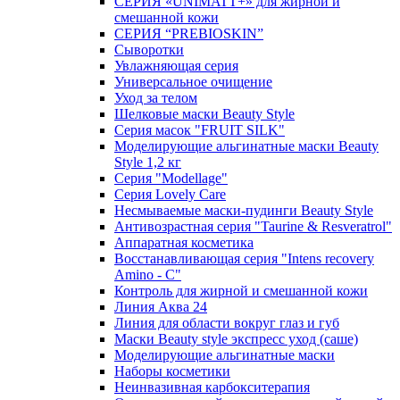
СЕРИЯ «UNIMATT+» для жирной и
смешанной кожи
СЕРИЯ “PREBIOSKIN”
Сыворотки
Увлажняющая серия
Универсальное очищение
Уход за телом
Шелковые маски Beauty Style
Серия масок "FRUIT SILK"
Моделирующие альгинатные маски Beauty
Style 1,2 кг
Серия "Modellage"
Cерия Lovely Care
Несмываемые маски-пудинги Beauty Style
Антивозрастная серия "Taurine & Resveratrol"
Аппаратная косметика
Восстанавливающая серия "Intens recovery
Amino - C"
Контроль для жирной и смешанной кожи
Линия Аква 24
Линия для области вокруг глаз и губ
Маски Beauty style экспресс уход (саше)
Моделирующие альгинатные маски
Наборы косметики
Неинвазивная карбокситерапия