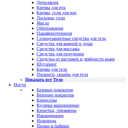
Депиляция
Кремы для рук
Кремы, гели для ног
Лосьоны, гели
Масла
Обертывания
Парафинотерапия
Солнцезащитные средства для тела
Средства для ванной и душа
Средства для массажа
Средства для похудения
Средства от растяжек и дряблости кожи
Шугаринг
Кремы для тела
Пилинги, скрабы для тела
Показать все Тело
Ногти
Базовые покрытия
Верхние покрытия
Книпсеры
Кусачки маникюрные
Кюретки, триммеры
Наращивание
Ножницы
Пилки и бафики