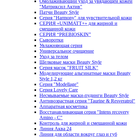
Омолаживающий уход за увядающей кожей
"Матриксил Актив"
Патчи Beauty Style
Серия "Harmony" для чувствительной кожи
СЕРИЯ «UNIMATT+» для жирной и
смешанной кожи
СЕРИЯ “PREBIOSKIN”
Сыворотки
Увлажняющая серия
Универсальное очищение
Уход за телом
Шелковые маски Beauty Style
Серия масок "FRUIT SILK"
Моделирующие альгинатные маски Beauty
Style 1,2 кг
Серия "Modellage"
Cерия Lovely Care
Несмываемые маски-пудинги Beauty Style
Антивозрастная серия "Taurine & Resveratrol"
Аппаратная косметика
Восстанавливающая серия "Intens recovery
Amino - C"
Контроль для жирной и смешанной кожи
Линия Аква 24
Линия для области вокруг глаз и губ