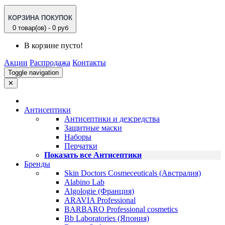
КОРЗИНА ПОКУПОК
0 товар(ов) - 0 руб
В корзине пусто!
Акции
Распродажа
Контакты
Toggle navigation
✕
Антисептики
Антисептики и дезсредства
Защитные маски
Наборы
Перчатки
Показать все Антисептики
Бренды
Skin Doctors Cosmeceuticals (Австралия)
Alabino Lab
Algologie (Франция)
ARAVIA Professional
BARBARO Professional cosmetics
Bb Laboratories (Япония)