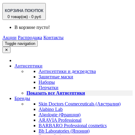
КОРЗИНА ПОКУПОК
0 товар(ов) - 0 руб
В корзине пусто!
Акции
Распродажа
Контакты
Toggle navigation
✕
Антисептики
Антисептики и дезсредства
Защитные маски
Наборы
Перчатки
Показать все Антисептики
Бренды
Skin Doctors Cosmeceuticals (Австралия)
Alabino Lab
Algologie (Франция)
ARAVIA Professional
BARBARO Professional cosmetics
Bb Laboratories (Япония)