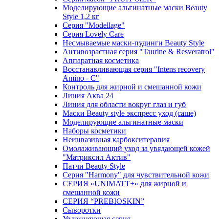
Моделирующие альгинатные маски Beauty
Style 1,2 кг
Серия "Modellage"
Cерия Lovely Care
Несмываемые маски-пудинги Beauty Style
Антивозрастная серия "Taurine & Resveratrol"
Аппаратная косметика
Восстанавливающая серия "Intens recovery
Amino - C"
Контроль для жирной и смешанной кожи
Линия Аква 24
Линия для области вокруг глаз и губ
Маски Beauty style экспресс уход (саше)
Моделирующие альгинатные маски
Наборы косметики
Неинвазивная карбокситерапия
Омолаживающий уход за увядающей кожей
"Матриксил Актив"
Патчи Beauty Style
Серия "Harmony" для чувствительной кожи
СЕРИЯ «UNIMATT+» для жирной и
смешанной кожи
СЕРИЯ “PREBIOSKIN”
Сыворотки
Увлажняющая серия