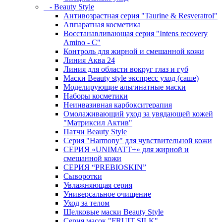
- Beauty Style
Антивозрастная серия "Taurine & Resveratrol"
Аппаратная косметика
Восстанавливающая серия "Intens recovery
Amino - C"
Контроль для жирной и смешанной кожи
Линия Аква 24
Линия для области вокруг глаз и губ
Маски Beauty style экспресс уход (саше)
Моделирующие альгинатные маски
Наборы косметики
Неинвазивная карбокситерапия
Омолаживающий уход за увядающей кожей
"Матриксил Актив"
Патчи Beauty Style
Серия "Harmony" для чувствительной кожи
СЕРИЯ «UNIMATT+» для жирной и
смешанной кожи
СЕРИЯ “PREBIOSKIN”
Сыворотки
Увлажняющая серия
Универсальное очищение
Уход за телом
Шелковые маски Beauty Style
Серия масок "FRUIT SILK"