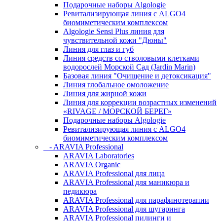
Подарочные наборы Algologie
Ревитализирующая линия с ALGO4
биомиметическим комплексом
Algologie Sensi Plus линия для
чувcтвительной кожи "Дюны"
Линия для глаз и губ
Линия средств со стволовыми клетками
водорослей Морской Сад (Jardin Marin)
Базовая линия "Очищение и детоксикация"
Линия глобальное омоложение
Линия для жирной кожи
Линия для коррекции возрастных изменений
«RIVAGE / МОРСКОЙ БЕРЕГ»
Подарочные наборы Algologie
Ревитализирующая линия с ALGO4
биомиметическим комплексом
- ARAVIA Professional
ARAVIA Laboratories
ARAVIA Organic
ARAVIA Professional для лица
ARAVIA Professional для маникюра и
педикюра
ARAVIA Professional для парафинотерапии
ARAVIA Professional для шугаринга
ARAVIA Professional пилинги и