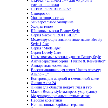
СЕРИЯ «UNIMATT+» для жирной и
смешанной кожи
СЕРИЯ “PREBIOSKIN”
Сыворотки
Увлажняющая серия
Универсальное очищение
Уход за телом
Шелковые маски Beauty Style
Серия масок "FRUIT SILK"
Моделирующие альгинатные маски Beauty
Style 1,2 кг
Серия "Modellage"
Cерия Lovely Care
Несмываемые маски-пудинги Beauty Style
Антивозрастная серия "Taurine & Resveratrol"
Аппаратная косметика
Восстанавливающая серия "Intens recovery
Amino - C"
Контроль для жирной и смешанной кожи
Линия Аква 24
Линия для области вокруг глаз и губ
Маски Beauty style экспресс уход (саше)
Моделирующие альгинатные маски
Наборы косметики
Неинвазивная карбокситерапия