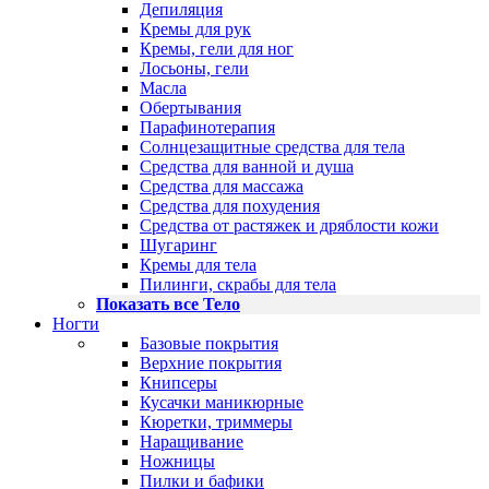
Депиляция
Кремы для рук
Кремы, гели для ног
Лосьоны, гели
Масла
Обертывания
Парафинотерапия
Солнцезащитные средства для тела
Средства для ванной и душа
Средства для массажа
Средства для похудения
Средства от растяжек и дряблости кожи
Шугаринг
Кремы для тела
Пилинги, скрабы для тела
Показать все Тело
Ногти
Базовые покрытия
Верхние покрытия
Книпсеры
Кусачки маникюрные
Кюретки, триммеры
Наращивание
Ножницы
Пилки и бафики