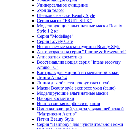
Универсальное очищение
Уход за телом
Шелковые маски Beauty Style
Серия масок "FRUIT SILK"
Моделирующие альгинатные маски Beauty
Style 1,2 кг
Серия "Modellage"
Cерия Lovely Care
Несмываемые маски-пудинги Beauty Style
Антивозрастная серия "Taurine & Resveratrol"
Аппаратная косметика
Восстанавливающая серия "Intens recovery
Amino - C"
Контроль для жирной и смешанной кожи
Линия Аква 24
Линия для области вокруг глаз и губ
Маски Beauty style экспресс уход (саше)
Моделирующие альгинатные маски
Наборы косметики
Неинвазивная карбокситерапия
Омолаживающий уход за увядающей кожей
"Матриксил Актив"
Патчи Beauty Style
Серия "Harmony" для чувствительной кожи