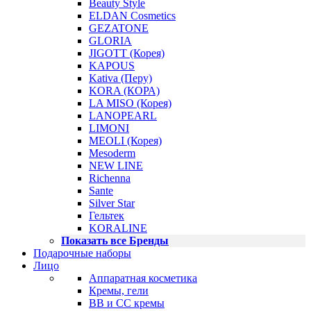
Beauty Style
ELDAN Cosmetics
GEZATONE
GLORIA
JIGOTT (Корея)
KAPOUS
Kativa (Перу)
KORA (КОРА)
LA MISO (Корея)
LANOPEARL
LIMONI
MEOLI (Корея)
Mesoderm
NEW LINE
Richenna
Sante
Silver Star
Гельтек
KORALINE
Показать все Бренды
Подарочные наборы
Лицо
Аппаратная косметика
Кремы, гели
BB и CC кремы