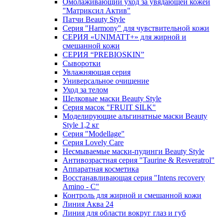
Омолаживающий уход за увядающей кожей
"Матриксил Актив"
Патчи Beauty Style
Серия "Harmony" для чувствительной кожи
СЕРИЯ «UNIMATT+» для жирной и
смешанной кожи
СЕРИЯ “PREBIOSKIN”
Сыворотки
Увлажняющая серия
Универсальное очищение
Уход за телом
Шелковые маски Beauty Style
Серия масок "FRUIT SILK"
Моделирующие альгинатные маски Beauty
Style 1,2 кг
Серия "Modellage"
Cерия Lovely Care
Несмываемые маски-пудинги Beauty Style
Антивозрастная серия "Taurine & Resveratrol"
Аппаратная косметика
Восстанавливающая серия "Intens recovery
Amino - C"
Контроль для жирной и смешанной кожи
Линия Аква 24
Линия для области вокруг глаз и губ