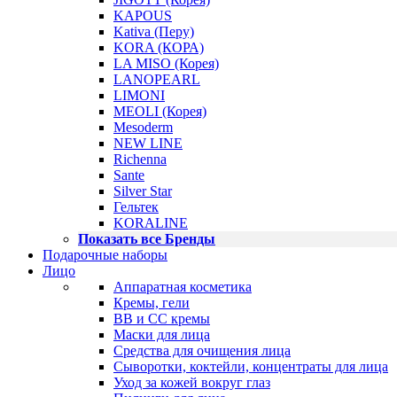
KAPOUS
Kativa (Перу)
KORA (КОРА)
LA MISO (Корея)
LANOPEARL
LIMONI
MEOLI (Корея)
Mesoderm
NEW LINE
Richenna
Sante
Silver Star
Гельтек
KORALINE
Показать все Бренды
Подарочные наборы
Лицо
Аппаратная косметика
Кремы, гели
BB и CC кремы
Маски для лица
Средства для очищения лица
Сыворотки, коктейли, концентраты для лица
Уход за кожей вокруг глаз