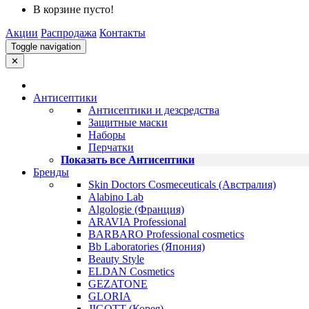
В корзине пусто!
Акции
Распродажа
Контакты
Toggle navigation
✕
Антисептики
Антисептики и дезсредства
Защитные маски
Наборы
Перчатки
Показать все Антисептики
Бренды
Skin Doctors Cosmeceuticals (Австралия)
Alabino Lab
Algologie (Франция)
ARAVIA Professional
BARBARO Professional cosmetics
Bb Laboratories (Япония)
Beauty Style
ELDAN Cosmetics
GEZATONE
GLORIA
JIGOTT (Корея)