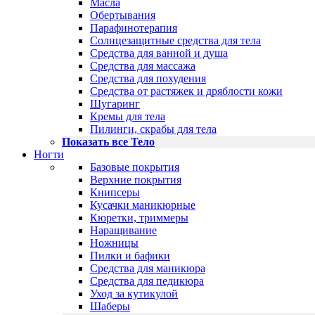
Масла
Обертывания
Парафинотерапия
Солнцезащитные средства для тела
Средства для ванной и душа
Средства для массажа
Средства для похудения
Средства от растяжек и дряблости кожи
Шугаринг
Кремы для тела
Пилинги, скрабы для тела
Показать все Тело
Ногти
Базовые покрытия
Верхние покрытия
Книпсеры
Кусачки маникюрные
Кюретки, триммеры
Наращивание
Ножницы
Пилки и бафики
Средства для маникюра
Средства для педикюра
Уход за кутикулой
Шаберы