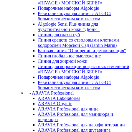
«RIVAGE / МОРСКОЙ БЕРЕГ»
Подарочные наборы Algologie
Ревитализирующая линия с ALGO4
биомиметическим комплексом
Algologie Sensi Plus линия для
чувcтвительной кожи "Дюны"
Линия для глаз и губ
Линия средств со стволовыми клетками
водорослей Морской Сад (Jardin Marin)
Базовая линия "Очищение и детоксикация"
Линия глобальное омоложение
Линия для жирной кожи
Линия для коррекции возрастных изменений
«RIVAGE / МОРСКОЙ БЕРЕГ»
Подарочные наборы Algologie
Ревитализирующая линия с ALGO4
биомиметическим комплексом
- ARAVIA Professional
ARAVIA Laboratories
ARAVIA Organic
ARAVIA Professional для лица
ARAVIA Professional для маникюра и
педикюра
ARAVIA Professional для парафинотерапии
ARAVIA Professional для шугаринга