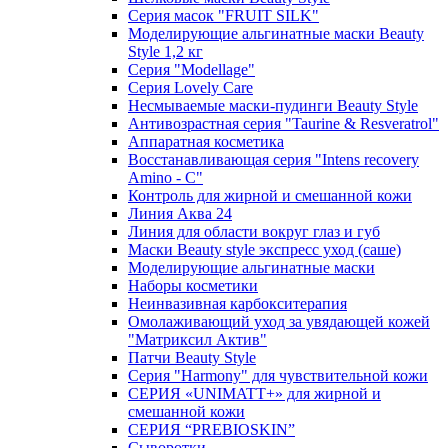
Серия масок "FRUIT SILK"
Моделирующие альгинатные маски Beauty
Style 1,2 кг
Серия "Modellage"
Cерия Lovely Care
Несмываемые маски-пудинги Beauty Style
Антивозрастная серия "Taurine & Resveratrol"
Аппаратная косметика
Восстанавливающая серия "Intens recovery
Amino - C"
Контроль для жирной и смешанной кожи
Линия Аква 24
Линия для области вокруг глаз и губ
Маски Beauty style экспресс уход (саше)
Моделирующие альгинатные маски
Наборы косметики
Неинвазивная карбокситерапия
Омолаживающий уход за увядающей кожей
"Матриксил Актив"
Патчи Beauty Style
Серия "Harmony" для чувствительной кожи
СЕРИЯ «UNIMATT+» для жирной и
смешанной кожи
СЕРИЯ “PREBIOSKIN”
Сыворотки