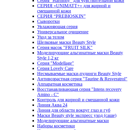
Серия "Harmony" для чувствительной кожи
СЕРИЯ «UNIMATT+» для жирной и
смешанной кожи
СЕРИЯ “PREBIOSKIN”
Сыворотки
Увлажняющая серия
Универсальное очищение
Уход за телом
Шелковые маски Beauty Style
Серия масок "FRUIT SILK"
Моделирующие альгинатные маски Beauty
Style 1,2 кг
Серия "Modellage"
Cерия Lovely Care
Несмываемые маски-пудинги Beauty Style
Антивозрастная серия "Taurine & Resveratrol"
Аппаратная косметика
Восстанавливающая серия "Intens recovery
Amino - C"
Контроль для жирной и смешанной кожи
Линия Аква 24
Линия для области вокруг глаз и губ
Маски Beauty style экспресс уход (саше)
Моделирующие альгинатные маски
Наборы косметики