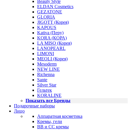
Beauty Style
ELDAN Cosmetics
GEZATONE
GLORIA
JIGOTT (Корея)
KAPOUS
Kativa (Перу)
KORA (КОРА)
LA MISO (Корея)
LANOPEARL
LIMONI
MEOLI (Корея)
Mesoderm
NEW LINE
Richenna
Sante
Silver Star
Гельтек
KORALINE
Показать все Бренды
Подарочные наборы
Лицо
Аппаратная косметика
Кремы, гели
BB и CC кремы