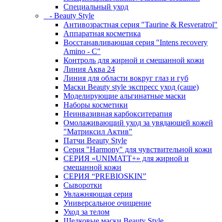
Специальный уход
- Beauty Style
Антивозрастная серия "Taurine & Resveratrol"
Аппаратная косметика
Восстанавливающая серия "Intens recovery
Amino - C"
Контроль для жирной и смешанной кожи
Линия Аква 24
Линия для области вокруг глаз и губ
Маски Beauty style экспресс уход (саше)
Моделирующие альгинатные маски
Наборы косметики
Неинвазивная карбокситерапия
Омолаживающий уход за увядающей кожей
"Матриксил Актив"
Патчи Beauty Style
Серия "Harmony" для чувствительной кожи
СЕРИЯ «UNIMATT+» для жирной и
смешанной кожи
СЕРИЯ “PREBIOSKIN”
Сыворотки
Увлажняющая серия
Универсальное очищение
Уход за телом
Шелковые маски Beauty Style