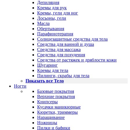
Депиляция
Кремы для рук
Кремы, гели для ног
Лосьоны, гели
Масла
Обертывания
Парафинотерапия
Солнцезащитные средства для тела
Средства для ванной и душа
Средства для массажа
Средства для похудения
Средства от растяжек и дряблости кожи
Шугаринг
Кремы для тела
Пилинги, скрабы для тела
Показать все Тело
Ногти
Базовые покрытия
Верхние покрытия
Книпсеры
Кусачки маникюрные
Кюретки, триммеры
Наращивание
Ножницы
Пилки и бафики