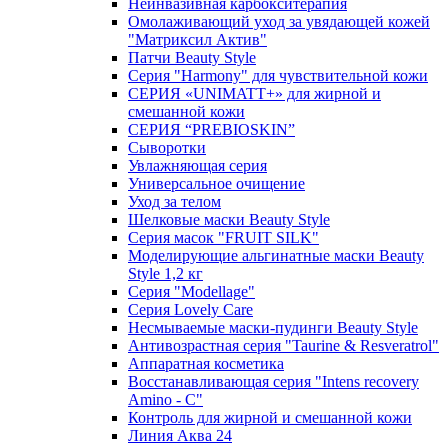
Неинвазивная карбокситерапия
Омолаживающий уход за увядающей кожей
"Матриксил Актив"
Патчи Beauty Style
Серия "Harmony" для чувствительной кожи
СЕРИЯ «UNIMATT+» для жирной и
смешанной кожи
СЕРИЯ “PREBIOSKIN”
Сыворотки
Увлажняющая серия
Универсальное очищение
Уход за телом
Шелковые маски Beauty Style
Серия масок "FRUIT SILK"
Моделирующие альгинатные маски Beauty
Style 1,2 кг
Серия "Modellage"
Cерия Lovely Care
Несмываемые маски-пудинги Beauty Style
Антивозрастная серия "Taurine & Resveratrol"
Аппаратная косметика
Восстанавливающая серия "Intens recovery
Amino - C"
Контроль для жирной и смешанной кожи
Линия Аква 24