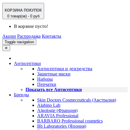
КОРЗИНА ПОКУПОК
0 товар(ов) - 0 руб
В корзине пусто!
Акции
Распродажа
Контакты
Toggle navigation
✕
Антисептики
Антисептики и дезсредства
Защитные маски
Наборы
Перчатки
Показать все Антисептики
Бренды
Skin Doctors Cosmeceuticals (Австралия)
Alabino Lab
Algologie (Франция)
ARAVIA Professional
BARBARO Professional cosmetics
Bb Laboratories (Япония)