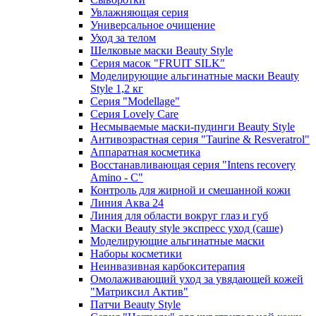
Увлажняющая серия
Универсальное очищение
Уход за телом
Шелковые маски Beauty Style
Серия масок "FRUIT SILK"
Моделирующие альгинатные маски Beauty
Style 1,2 кг
Серия "Modellage"
Cерия Lovely Care
Несмываемые маски-пудинги Beauty Style
Антивозрастная серия "Taurine & Resveratrol"
Аппаратная косметика
Восстанавливающая серия "Intens recovery
Amino - C"
Контроль для жирной и смешанной кожи
Линия Аква 24
Линия для области вокруг глаз и губ
Маски Beauty style экспресс уход (саше)
Моделирующие альгинатные маски
Наборы косметики
Неинвазивная карбокситерапия
Омолаживающий уход за увядающей кожей
"Матриксил Актив"
Патчи Beauty Style