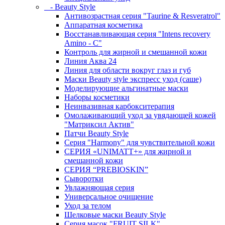
- Beauty Style
Антивозрастная серия "Taurine & Resveratrol"
Аппаратная косметика
Восстанавливающая серия "Intens recovery
Amino - C"
Контроль для жирной и смешанной кожи
Линия Аква 24
Линия для области вокруг глаз и губ
Маски Beauty style экспресс уход (саше)
Моделирующие альгинатные маски
Наборы косметики
Неинвазивная карбокситерапия
Омолаживающий уход за увядающей кожей
"Матриксил Актив"
Патчи Beauty Style
Серия "Harmony" для чувствительной кожи
СЕРИЯ «UNIMATT+» для жирной и
смешанной кожи
СЕРИЯ “PREBIOSKIN”
Сыворотки
Увлажняющая серия
Универсальное очищение
Уход за телом
Шелковые маски Beauty Style
Серия масок "FRUIT SILK"