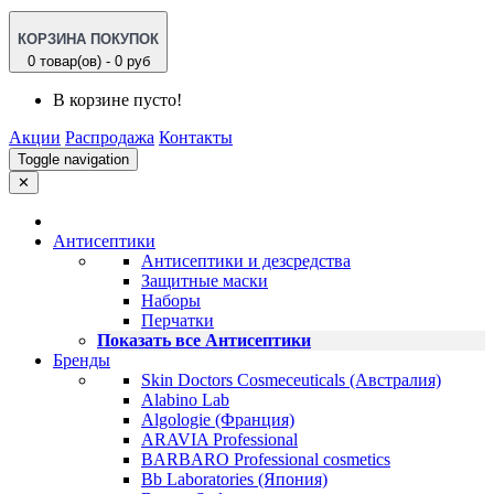
КОРЗИНА ПОКУПОК
0 товар(ов) - 0 руб
В корзине пусто!
Акции
Распродажа
Контакты
Toggle navigation
✕
Антисептики
Антисептики и дезсредства
Защитные маски
Наборы
Перчатки
Показать все Антисептики
Бренды
Skin Doctors Cosmeceuticals (Австралия)
Alabino Lab
Algologie (Франция)
ARAVIA Professional
BARBARO Professional cosmetics
Bb Laboratories (Япония)