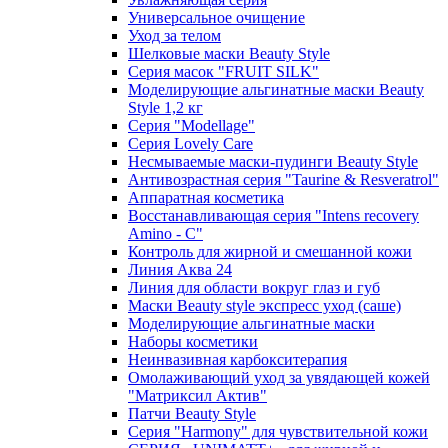
Универсальное очищение
Уход за телом
Шелковые маски Beauty Style
Серия масок "FRUIT SILK"
Моделирующие альгинатные маски Beauty
Style 1,2 кг
Серия "Modellage"
Cерия Lovely Care
Несмываемые маски-пудинги Beauty Style
Антивозрастная серия "Taurine & Resveratrol"
Аппаратная косметика
Восстанавливающая серия "Intens recovery
Amino - C"
Контроль для жирной и смешанной кожи
Линия Аква 24
Линия для области вокруг глаз и губ
Маски Beauty style экспресс уход (саше)
Моделирующие альгинатные маски
Наборы косметики
Неинвазивная карбокситерапия
Омолаживающий уход за увядающей кожей
"Матриксил Актив"
Патчи Beauty Style
Серия "Harmony" для чувствительной кожи