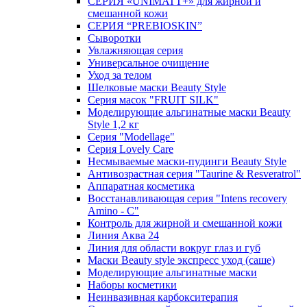
СЕРИЯ «UNIMATT+» для жирной и
смешанной кожи
СЕРИЯ “PREBIOSKIN”
Сыворотки
Увлажняющая серия
Универсальное очищение
Уход за телом
Шелковые маски Beauty Style
Серия масок "FRUIT SILK"
Моделирующие альгинатные маски Beauty
Style 1,2 кг
Серия "Modellage"
Cерия Lovely Care
Несмываемые маски-пудинги Beauty Style
Антивозрастная серия "Taurine & Resveratrol"
Аппаратная косметика
Восстанавливающая серия "Intens recovery
Amino - C"
Контроль для жирной и смешанной кожи
Линия Аква 24
Линия для области вокруг глаз и губ
Маски Beauty style экспресс уход (саше)
Моделирующие альгинатные маски
Наборы косметики
Неинвазивная карбокситерапия