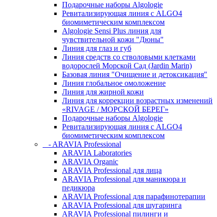
Подарочные наборы Algologie
Ревитализирующая линия с ALGO4
биомиметическим комплексом
Algologie Sensi Plus линия для
чувcтвительной кожи "Дюны"
Линия для глаз и губ
Линия средств со стволовыми клетками
водорослей Морской Сад (Jardin Marin)
Базовая линия "Очищение и детоксикация"
Линия глобальное омоложение
Линия для жирной кожи
Линия для коррекции возрастных изменений
«RIVAGE / МОРСКОЙ БЕРЕГ»
Подарочные наборы Algologie
Ревитализирующая линия с ALGO4
биомиметическим комплексом
- ARAVIA Professional
ARAVIA Laboratories
ARAVIA Organic
ARAVIA Professional для лица
ARAVIA Professional для маникюра и
педикюра
ARAVIA Professional для парафинотерапии
ARAVIA Professional для шугаринга
ARAVIA Professional пилинги и