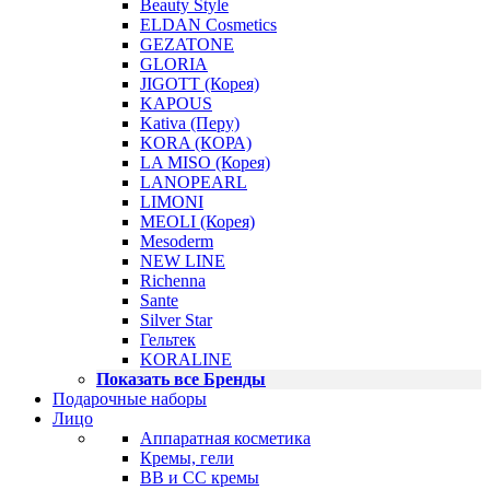
Beauty Style
ELDAN Cosmetics
GEZATONE
GLORIA
JIGOTT (Корея)
KAPOUS
Kativa (Перу)
KORA (КОРА)
LA MISO (Корея)
LANOPEARL
LIMONI
MEOLI (Корея)
Mesoderm
NEW LINE
Richenna
Sante
Silver Star
Гельтек
KORALINE
Показать все Бренды
Подарочные наборы
Лицо
Аппаратная косметика
Кремы, гели
BB и CC кремы