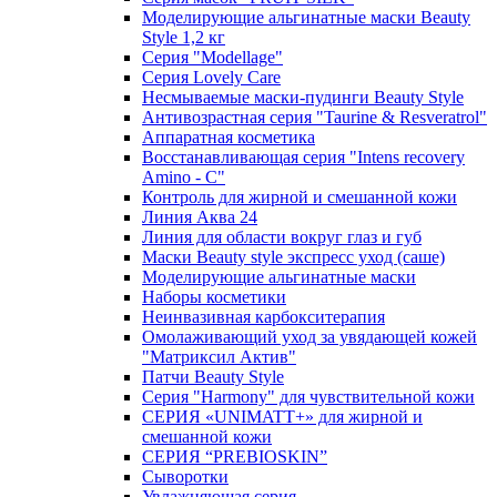
Моделирующие альгинатные маски Beauty
Style 1,2 кг
Серия "Modellage"
Cерия Lovely Care
Несмываемые маски-пудинги Beauty Style
Антивозрастная серия "Taurine & Resveratrol"
Аппаратная косметика
Восстанавливающая серия "Intens recovery
Amino - C"
Контроль для жирной и смешанной кожи
Линия Аква 24
Линия для области вокруг глаз и губ
Маски Beauty style экспресс уход (саше)
Моделирующие альгинатные маски
Наборы косметики
Неинвазивная карбокситерапия
Омолаживающий уход за увядающей кожей
"Матриксил Актив"
Патчи Beauty Style
Серия "Harmony" для чувствительной кожи
СЕРИЯ «UNIMATT+» для жирной и
смешанной кожи
СЕРИЯ “PREBIOSKIN”
Сыворотки
Увлажняющая серия