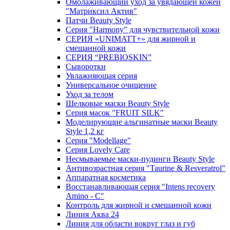
Омолаживающий уход за увядающей кожей
"Матриксил Актив"
Патчи Beauty Style
Серия "Harmony" для чувствительной кожи
СЕРИЯ «UNIMATT+» для жирной и
смешанной кожи
СЕРИЯ “PREBIOSKIN”
Сыворотки
Увлажняющая серия
Универсальное очищение
Уход за телом
Шелковые маски Beauty Style
Серия масок "FRUIT SILK"
Моделирующие альгинатные маски Beauty
Style 1,2 кг
Серия "Modellage"
Cерия Lovely Care
Несмываемые маски-пудинги Beauty Style
Антивозрастная серия "Taurine & Resveratrol"
Аппаратная косметика
Восстанавливающая серия "Intens recovery
Amino - C"
Контроль для жирной и смешанной кожи
Линия Аква 24
Линия для области вокруг глаз и губ