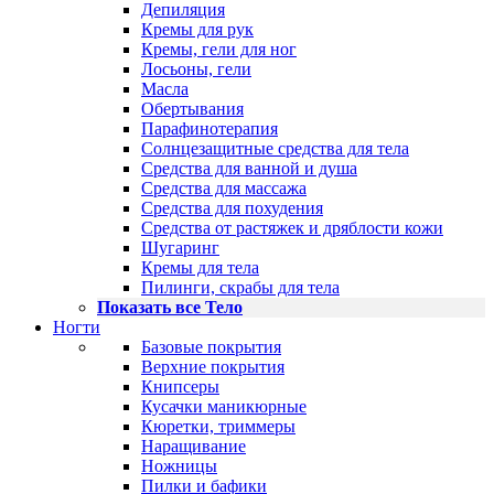
Депиляция
Кремы для рук
Кремы, гели для ног
Лосьоны, гели
Масла
Обертывания
Парафинотерапия
Солнцезащитные средства для тела
Средства для ванной и душа
Средства для массажа
Средства для похудения
Средства от растяжек и дряблости кожи
Шугаринг
Кремы для тела
Пилинги, скрабы для тела
Показать все Тело
Ногти
Базовые покрытия
Верхние покрытия
Книпсеры
Кусачки маникюрные
Кюретки, триммеры
Наращивание
Ножницы
Пилки и бафики