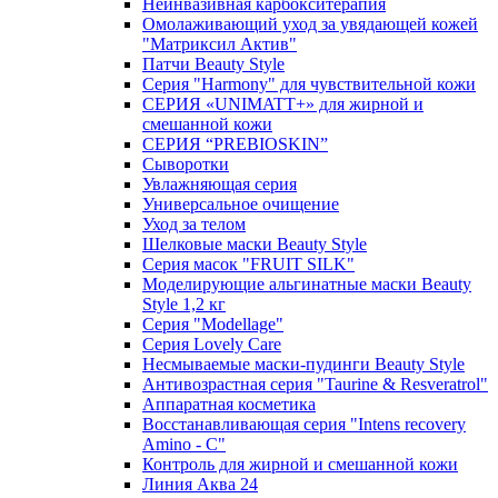
Неинвазивная карбокситерапия
Омолаживающий уход за увядающей кожей
"Матриксил Актив"
Патчи Beauty Style
Серия "Harmony" для чувствительной кожи
СЕРИЯ «UNIMATT+» для жирной и
смешанной кожи
СЕРИЯ “PREBIOSKIN”
Сыворотки
Увлажняющая серия
Универсальное очищение
Уход за телом
Шелковые маски Beauty Style
Серия масок "FRUIT SILK"
Моделирующие альгинатные маски Beauty
Style 1,2 кг
Серия "Modellage"
Cерия Lovely Care
Несмываемые маски-пудинги Beauty Style
Антивозрастная серия "Taurine & Resveratrol"
Аппаратная косметика
Восстанавливающая серия "Intens recovery
Amino - C"
Контроль для жирной и смешанной кожи
Линия Аква 24