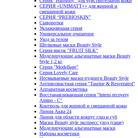
Серия "Harmony" для чувствительной кожи
СЕРИЯ «UNIMATT+» для жирной и
смешанной кожи
СЕРИЯ “PREBIOSKIN”
Сыворотки
Увлажняющая серия
Универсальное очищение
Уход за телом
Шелковые маски Beauty Style
Серия масок "FRUIT SILK"
Моделирующие альгинатные маски Beauty
Style 1,2 кг
Серия "Modellage"
Cерия Lovely Care
Несмываемые маски-пудинги Beauty Style
Антивозрастная серия "Taurine & Resveratrol"
Аппаратная косметика
Восстанавливающая серия "Intens recovery
Amino - C"
Контроль для жирной и смешанной кожи
Линия Аква 24
Линия для области вокруг глаз и губ
Маски Beauty style экспресс уход (саше)
Моделирующие альгинатные маски
Наборы косметики