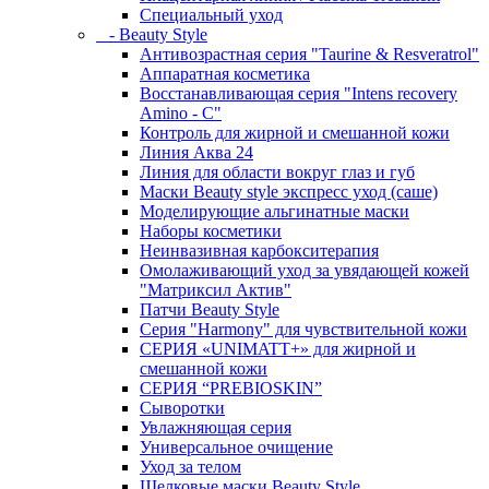
Специальный уход
- Beauty Style
Антивозрастная серия "Taurine & Resveratrol"
Аппаратная косметика
Восстанавливающая серия "Intens recovery
Amino - C"
Контроль для жирной и смешанной кожи
Линия Аква 24
Линия для области вокруг глаз и губ
Маски Beauty style экспресс уход (саше)
Моделирующие альгинатные маски
Наборы косметики
Неинвазивная карбокситерапия
Омолаживающий уход за увядающей кожей
"Матриксил Актив"
Патчи Beauty Style
Серия "Harmony" для чувствительной кожи
СЕРИЯ «UNIMATT+» для жирной и
смешанной кожи
СЕРИЯ “PREBIOSKIN”
Сыворотки
Увлажняющая серия
Универсальное очищение
Уход за телом
Шелковые маски Beauty Style