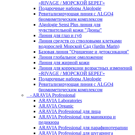
«RIVAGE / МОРСКОЙ БЕРЕГ»
Подарочные наборы Algologie
Ревитализирующая линия с ALGO4
биомиметическим комплексом
Algologie Sensi Plus линия для
чувcтвительной кожи "Дюны"
Линия для глаз и губ
Линия средств со стволовыми клетками
водорослей Морской Сад (Jardin Marin)
Базовая линия "Очищение и детоксикация"
Линия глобальное омоложение
Линия для жирной кожи
Линия для коррекции возрастных изменений
«RIVAGE / МОРСКОЙ БЕРЕГ»
Подарочные наборы Algologie
Ревитализирующая линия с ALGO4
биомиметическим комплексом
- ARAVIA Professional
ARAVIA Laboratories
ARAVIA Organic
ARAVIA Professional для лица
ARAVIA Professional для маникюра и
педикюра
ARAVIA Professional для парафинотерапии
ARAVIA Professional для шугаринга