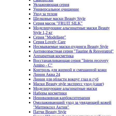
Увлажняющая серия
Универсальное очищение
Уход за телом
Шелковые маски Beauty Style
Серия масок "FRUIT SILK"
Моделирующие альгинатные маски Beauty
Style 1,2 кг
Серия "Modellage"
Cерия Lovely Care
Несмываемые маски-пудинги Beauty Style
Антивозрастная серия "Taurine & Resveratrol"
Аппаратная косметика
Восстанавливающая серия "Intens recovery
Amino - C"
Контроль для жирной и смешанной кожи
Линия Аква 24
Линия для области вокруг глаз и губ
Маски Beauty style экспресс уход (саше)
Моделирующие альгинатные маски
Наборы косметики
Неинвазивная карбокситерапия
Омолаживающий уход за увядающей кожей
"Матриксил Актив"
Патчи Beauty Style