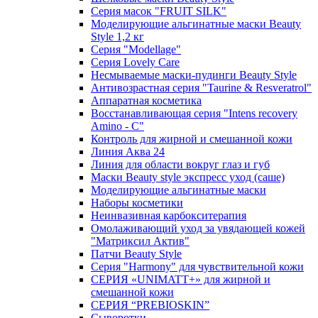
Серия масок "FRUIT SILK"
Моделирующие альгинатные маски Beauty
Style 1,2 кг
Серия "Modellage"
Cерия Lovely Care
Несмываемые маски-пудинги Beauty Style
Антивозрастная серия "Taurine & Resveratrol"
Аппаратная косметика
Восстанавливающая серия "Intens recovery
Amino - C"
Контроль для жирной и смешанной кожи
Линия Аква 24
Линия для области вокруг глаз и губ
Маски Beauty style экспресс уход (саше)
Моделирующие альгинатные маски
Наборы косметики
Неинвазивная карбокситерапия
Омолаживающий уход за увядающей кожей
"Матриксил Актив"
Патчи Beauty Style
Серия "Harmony" для чувствительной кожи
СЕРИЯ «UNIMATT+» для жирной и
смешанной кожи
СЕРИЯ “PREBIOSKIN”
Сыворотки