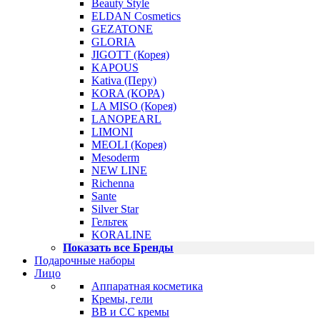
Beauty Style
ELDAN Cosmetics
GEZATONE
GLORIA
JIGOTT (Корея)
KAPOUS
Kativa (Перу)
KORA (КОРА)
LA MISO (Корея)
LANOPEARL
LIMONI
MEOLI (Корея)
Mesoderm
NEW LINE
Richenna
Sante
Silver Star
Гельтек
KORALINE
Показать все Бренды
Подарочные наборы
Лицо
Аппаратная косметика
Кремы, гели
BB и CC кремы