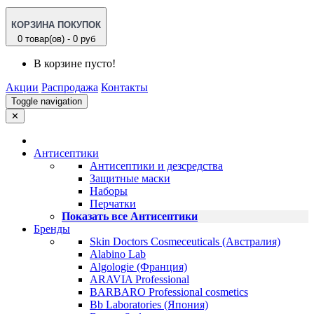
КОРЗИНА ПОКУПОК
0 товар(ов) - 0 руб
В корзине пусто!
Акции
Распродажа
Контакты
Toggle navigation
✕
Антисептики
Антисептики и дезсредства
Защитные маски
Наборы
Перчатки
Показать все Антисептики
Бренды
Skin Doctors Cosmeceuticals (Австралия)
Alabino Lab
Algologie (Франция)
ARAVIA Professional
BARBARO Professional cosmetics
Bb Laboratories (Япония)