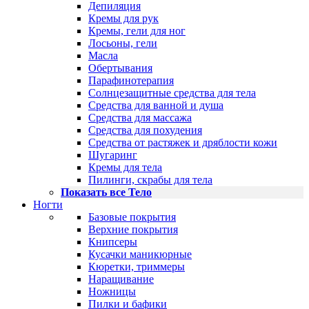
Депиляция
Кремы для рук
Кремы, гели для ног
Лосьоны, гели
Масла
Обертывания
Парафинотерапия
Солнцезащитные средства для тела
Средства для ванной и душа
Средства для массажа
Средства для похудения
Средства от растяжек и дряблости кожи
Шугаринг
Кремы для тела
Пилинги, скрабы для тела
Показать все Тело
Ногти
Базовые покрытия
Верхние покрытия
Книпсеры
Кусачки маникюрные
Кюретки, триммеры
Наращивание
Ножницы
Пилки и бафики