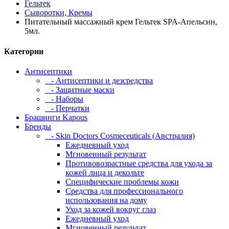
Гельтек
Сыворотки, Кремы
Питательный массажный крем Гельтек SPA-Апельсин,
5мл.
Категории
Антисептики
- Антисептики и дезсредства
- Защитные маски
- Наборы
- Перчатки
Брашинги Kapous
Бренды
- Skin Doctors Cosmeceuticals (Австралия)
Ежедневный уход
Мгновенный результат
Противовозрастные средства для ухода за
кожей лица и декольте
Специфические проблемы кожи
Средства для профессионального
использования на дому
Уход за кожей вокруг глаз
Ежедневный уход
Мгновенный результат