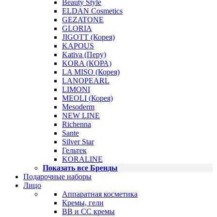
Beauty Style
ELDAN Cosmetics
GEZATONE
GLORIA
JIGOTT (Корея)
KAPOUS
Kativa (Перу)
KORA (КОРА)
LA MISO (Корея)
LANOPEARL
LIMONI
MEOLI (Корея)
Mesoderm
NEW LINE
Richenna
Sante
Silver Star
Гельтек
KORALINE
Показать все Бренды
Подарочные наборы
Лицо
Аппаратная косметика
Кремы, гели
BB и CC кремы