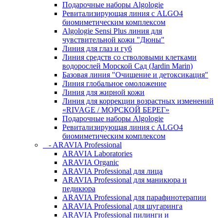
Подарочные наборы Algologie
Ревитализирующая линия с ALGO4
биомиметическим комплексом
Algologie Sensi Plus линия для
чувcтвительной кожи "Дюны"
Линия для глаз и губ
Линия средств со стволовыми клетками
водорослей Морской Сад (Jardin Marin)
Базовая линия "Очищение и детоксикация"
Линия глобальное омоложение
Линия для жирной кожи
Линия для коррекции возрастных изменений
«RIVAGE / МОРСКОЙ БЕРЕГ»
Подарочные наборы Algologie
Ревитализирующая линия с ALGO4
биомиметическим комплексом
- ARAVIA Professional
ARAVIA Laboratories
ARAVIA Organic
ARAVIA Professional для лица
ARAVIA Professional для маникюра и
педикюра
ARAVIA Professional для парафинотерапии
ARAVIA Professional для шугаринга
ARAVIA Professional пилинги и