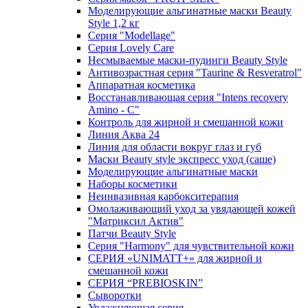
Моделирующие альгинатные маски Beauty
Style 1,2 кг
Серия "Modellage"
Cерия Lovely Care
Несмываемые маски-пудинги Beauty Style
Антивозрастная серия "Taurine & Resveratrol"
Аппаратная косметика
Восстанавливающая серия "Intens recovery
Amino - C"
Контроль для жирной и смешанной кожи
Линия Аква 24
Линия для области вокруг глаз и губ
Маски Beauty style экспресс уход (саше)
Моделирующие альгинатные маски
Наборы косметики
Неинвазивная карбокситерапия
Омолаживающий уход за увядающей кожей
"Матриксил Актив"
Патчи Beauty Style
Серия "Harmony" для чувствительной кожи
СЕРИЯ «UNIMATT+» для жирной и
смешанной кожи
СЕРИЯ “PREBIOSKIN”
Сыворотки
Увлажняющая серия