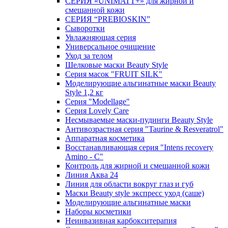
СЕРИЯ «UNIMATT+» для жирной и
смешанной кожи
СЕРИЯ “PREBIOSKIN”
Сыворотки
Увлажняющая серия
Универсальное очищение
Уход за телом
Шелковые маски Beauty Style
Серия масок "FRUIT SILK"
Моделирующие альгинатные маски Beauty
Style 1,2 кг
Серия "Modellage"
Cерия Lovely Care
Несмываемые маски-пудинги Beauty Style
Антивозрастная серия "Taurine & Resveratrol"
Аппаратная косметика
Восстанавливающая серия "Intens recovery
Amino - C"
Контроль для жирной и смешанной кожи
Линия Аква 24
Линия для области вокруг глаз и губ
Маски Beauty style экспресс уход (саше)
Моделирующие альгинатные маски
Наборы косметики
Неинвазивная карбокситерапия