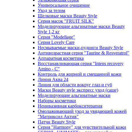
Универсальное очищение
Уход за телом
Шелковые маски Beauty Style
Серия масок "FRUIT SILK"
Моделирующие альгинатные маски Beauty
Style 1,2 кг
Серия "Modellage"
Cерия Lovely Care
Несмываемые маски-пудинги Beauty Style
Антивозрастная серия "Taurine & Resveratrol"
Аппаратная косметика
Восстанавливающая серия "Intens recovery
Amino - C"
Контроль для жирной и смешанной кожи
Линия Аква 24
Линия для области вокруг глаз и губ
Маски Beauty style экспресс уход (саше)
Моделирующие альгинатные маски
Наборы косметики
Неинвазивная карбокситерапия
Омолаживающий уход за увядающей кожей
"Матриксил Актив"
Патчи Beauty Style
Серия "Harmony" для чувствительной кожи