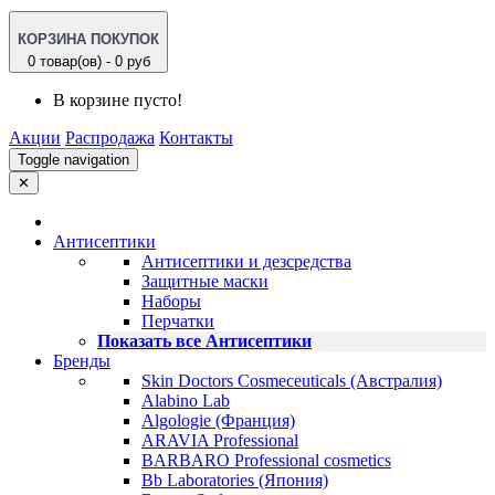
КОРЗИНА ПОКУПОК
0 товар(ов) - 0 руб
В корзине пусто!
Акции
Распродажа
Контакты
Toggle navigation
✕
Антисептики
Антисептики и дезсредства
Защитные маски
Наборы
Перчатки
Показать все Антисептики
Бренды
Skin Doctors Cosmeceuticals (Австралия)
Alabino Lab
Algologie (Франция)
ARAVIA Professional
BARBARO Professional cosmetics
Bb Laboratories (Япония)