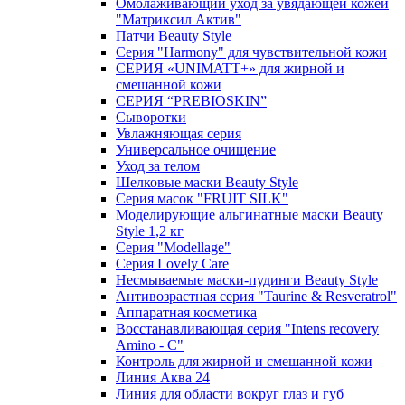
Омолаживающий уход за увядающей кожей
"Матриксил Актив"
Патчи Beauty Style
Серия "Harmony" для чувствительной кожи
СЕРИЯ «UNIMATT+» для жирной и
смешанной кожи
СЕРИЯ “PREBIOSKIN”
Сыворотки
Увлажняющая серия
Универсальное очищение
Уход за телом
Шелковые маски Beauty Style
Серия масок "FRUIT SILK"
Моделирующие альгинатные маски Beauty
Style 1,2 кг
Серия "Modellage"
Cерия Lovely Care
Несмываемые маски-пудинги Beauty Style
Антивозрастная серия "Taurine & Resveratrol"
Аппаратная косметика
Восстанавливающая серия "Intens recovery
Amino - C"
Контроль для жирной и смешанной кожи
Линия Аква 24
Линия для области вокруг глаз и губ