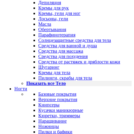
Депиляция
Кремы для рук
Кремы, гели для ног
Лосьоны, гели
Масла
Обертывания
Парафинотерапия
Солнцезащитные средства для тела
Средства для ванной и душа
Средства для массажа
Средства для похудения
Средства от растяжек и дряблости кожи
Шугаринг
Кремы для тела
Пилинги, скрабы для тела
Показать все Тело
Ногти
Базовые покрытия
Верхние покрытия
Книпсеры
Кусачки маникюрные
Кюретки, триммеры
Наращивание
Ножницы
Пилки и бафики