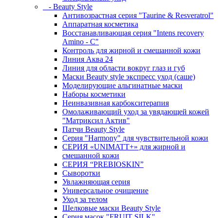
- Beauty Style
Антивозрастная серия "Taurine & Resveratrol"
Аппаратная косметика
Восстанавливающая серия "Intens recovery
Amino - C"
Контроль для жирной и смешанной кожи
Линия Аква 24
Линия для области вокруг глаз и губ
Маски Beauty style экспресс уход (саше)
Моделирующие альгинатные маски
Наборы косметики
Неинвазивная карбокситерапия
Омолаживающий уход за увядающей кожей
"Матриксил Актив"
Патчи Beauty Style
Серия "Harmony" для чувствительной кожи
СЕРИЯ «UNIMATT+» для жирной и
смешанной кожи
СЕРИЯ “PREBIOSKIN”
Сыворотки
Увлажняющая серия
Универсальное очищение
Уход за телом
Шелковые маски Beauty Style
Серия масок "FRUIT SILK"