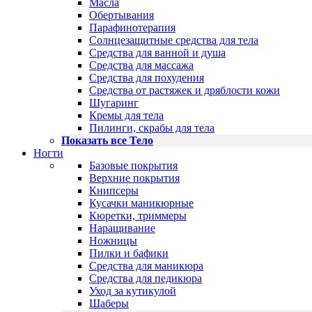
Масла
Обертывания
Парафинотерапия
Солнцезащитные средства для тела
Средства для ванной и душа
Средства для массажа
Средства для похудения
Средства от растяжек и дряблости кожи
Шугаринг
Кремы для тела
Пилинги, скрабы для тела
Показать все Тело
Ногти
Базовые покрытия
Верхние покрытия
Книпсеры
Кусачки маникюрные
Кюретки, триммеры
Наращивание
Ножницы
Пилки и бафики
Средства для маникюра
Средства для педикюра
Уход за кутикулой
Шаберы