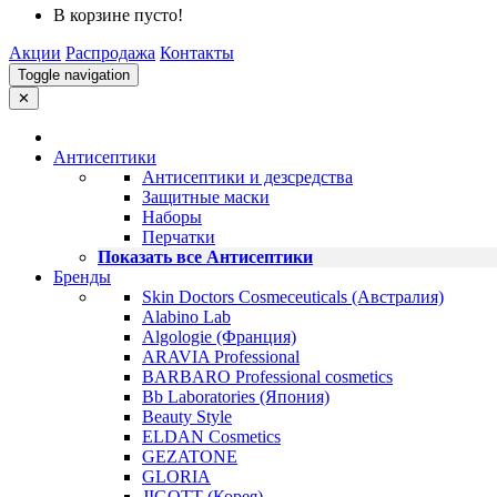
В корзине пусто!
Акции
Распродажа
Контакты
Toggle navigation
✕
Антисептики
Антисептики и дезсредства
Защитные маски
Наборы
Перчатки
Показать все Антисептики
Бренды
Skin Doctors Cosmeceuticals (Австралия)
Alabino Lab
Algologie (Франция)
ARAVIA Professional
BARBARO Professional cosmetics
Bb Laboratories (Япония)
Beauty Style
ELDAN Cosmetics
GEZATONE
GLORIA
JIGOTT (Корея)