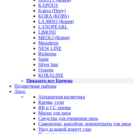
KAPOUS
Kativa (Перу)
KORA (КОРА)
LA MISO (Корея)
LANOPEARL
LIMONI
MEOLI (Корея)
Mesoderm
NEW LINE
Richenna
Sante
Silver Star
Гельтек
KORALINE
Показать все Бренды
Подарочные наборы
Лицо
Аппаратная косметика
Кремы, гели
BB и CC кремы
Маски для лица
Средства для очищения лица
Сыворотки, коктейли, концентраты для лица
Уход за кожей вокруг глаз