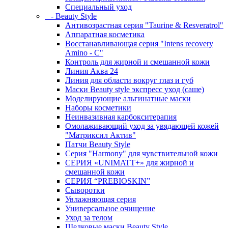
Специальный уход
- Beauty Style
Антивозрастная серия "Taurine & Resveratrol"
Аппаратная косметика
Восстанавливающая серия "Intens recovery
Amino - C"
Контроль для жирной и смешанной кожи
Линия Аква 24
Линия для области вокруг глаз и губ
Маски Beauty style экспресс уход (саше)
Моделирующие альгинатные маски
Наборы косметики
Неинвазивная карбокситерапия
Омолаживающий уход за увядающей кожей
"Матриксил Актив"
Патчи Beauty Style
Серия "Harmony" для чувствительной кожи
СЕРИЯ «UNIMATT+» для жирной и
смешанной кожи
СЕРИЯ “PREBIOSKIN”
Сыворотки
Увлажняющая серия
Универсальное очищение
Уход за телом
Шелковые маски Beauty Style