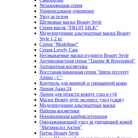
Увлажняющая серия
Универсальное очищение
Уход за телом
Шелковые маски Beauty Style
Серия масок "FRUIT SILK"
Моделирующие альгинатные маски Beauty
Style 1,2 кг
Серия "Modellage"
Cерия Lovely Care
Несмываемые маски-пудинги Beauty Style
Антивозрастная серия "Taurine & Resveratrol"
Аппаратная косметика
Восстанавливающая серия "Intens recovery
Amino - C"
Контроль для жирной и смешанной кожи
Линия Аква 24
Линия для области вокруг глаз и губ
Маски Beauty style экспресс уход (саше)
Моделирующие альгинатные маски
Наборы косметики
Неинвазивная карбокситерапия
Омолаживающий уход за увядающей кожей
"Матриксил Актив"
Патчи Beauty Style