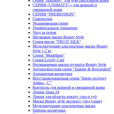
Серия "Harmony" для чувствительной кожи
СЕРИЯ «UNIMATT+» для жирной и
смешанной кожи
СЕРИЯ “PREBIOSKIN”
Сыворотки
Увлажняющая серия
Универсальное очищение
Уход за телом
Шелковые маски Beauty Style
Серия масок "FRUIT SILK"
Моделирующие альгинатные маски Beauty
Style 1,2 кг
Серия "Modellage"
Cерия Lovely Care
Несмываемые маски-пудинги Beauty Style
Антивозрастная серия "Taurine & Resveratrol"
Аппаратная косметика
Восстанавливающая серия "Intens recovery
Amino - C"
Контроль для жирной и смешанной кожи
Линия Аква 24
Линия для области вокруг глаз и губ
Маски Beauty style экспресс уход (саше)
Моделирующие альгинатные маски
Наборы косметики