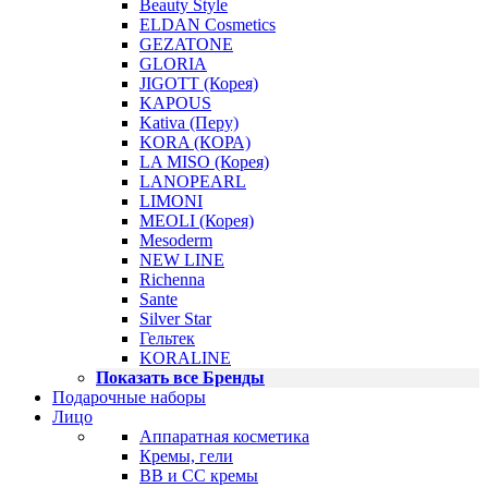
Beauty Style
ELDAN Cosmetics
GEZATONE
GLORIA
JIGOTT (Корея)
KAPOUS
Kativa (Перу)
KORA (КОРА)
LA MISO (Корея)
LANOPEARL
LIMONI
MEOLI (Корея)
Mesoderm
NEW LINE
Richenna
Sante
Silver Star
Гельтек
KORALINE
Показать все Бренды
Подарочные наборы
Лицо
Аппаратная косметика
Кремы, гели
BB и CC кремы