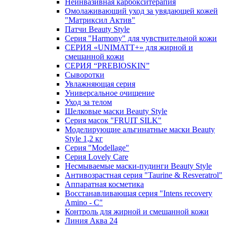
Неинвазивная карбокситерапия
Омолаживающий уход за увядающей кожей
"Матриксил Актив"
Патчи Beauty Style
Серия "Harmony" для чувствительной кожи
СЕРИЯ «UNIMATT+» для жирной и
смешанной кожи
СЕРИЯ “PREBIOSKIN”
Сыворотки
Увлажняющая серия
Универсальное очищение
Уход за телом
Шелковые маски Beauty Style
Серия масок "FRUIT SILK"
Моделирующие альгинатные маски Beauty
Style 1,2 кг
Серия "Modellage"
Cерия Lovely Care
Несмываемые маски-пудинги Beauty Style
Антивозрастная серия "Taurine & Resveratrol"
Аппаратная косметика
Восстанавливающая серия "Intens recovery
Amino - C"
Контроль для жирной и смешанной кожи
Линия Аква 24