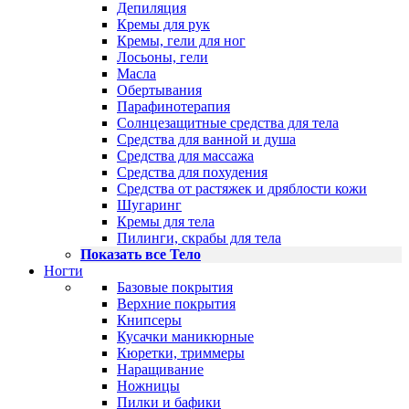
Депиляция
Кремы для рук
Кремы, гели для ног
Лосьоны, гели
Масла
Обертывания
Парафинотерапия
Солнцезащитные средства для тела
Средства для ванной и душа
Средства для массажа
Средства для похудения
Средства от растяжек и дряблости кожи
Шугаринг
Кремы для тела
Пилинги, скрабы для тела
Показать все Тело
Ногти
Базовые покрытия
Верхние покрытия
Книпсеры
Кусачки маникюрные
Кюретки, триммеры
Наращивание
Ножницы
Пилки и бафики