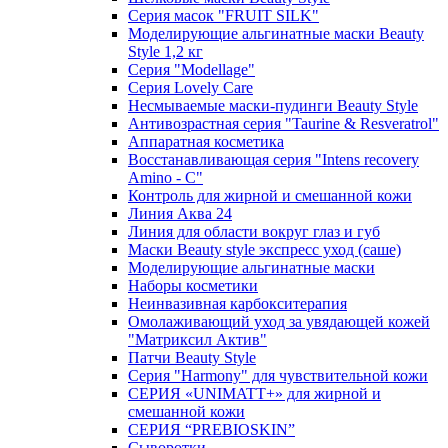
Серия масок "FRUIT SILK"
Моделирующие альгинатные маски Beauty
Style 1,2 кг
Серия "Modellage"
Cерия Lovely Care
Несмываемые маски-пудинги Beauty Style
Антивозрастная серия "Taurine & Resveratrol"
Аппаратная косметика
Восстанавливающая серия "Intens recovery
Amino - C"
Контроль для жирной и смешанной кожи
Линия Аква 24
Линия для области вокруг глаз и губ
Маски Beauty style экспресс уход (саше)
Моделирующие альгинатные маски
Наборы косметики
Неинвазивная карбокситерапия
Омолаживающий уход за увядающей кожей
"Матриксил Актив"
Патчи Beauty Style
Серия "Harmony" для чувствительной кожи
СЕРИЯ «UNIMATT+» для жирной и
смешанной кожи
СЕРИЯ “PREBIOSKIN”
Сыворотки