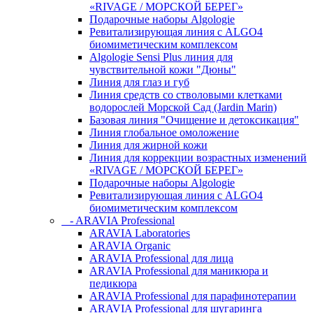
«RIVAGE / МОРСКОЙ БЕРЕГ»
Подарочные наборы Algologie
Ревитализирующая линия с ALGO4
биомиметическим комплексом
Algologie Sensi Plus линия для
чувcтвительной кожи "Дюны"
Линия для глаз и губ
Линия средств со стволовыми клетками
водорослей Морской Сад (Jardin Marin)
Базовая линия "Очищение и детоксикация"
Линия глобальное омоложение
Линия для жирной кожи
Линия для коррекции возрастных изменений
«RIVAGE / МОРСКОЙ БЕРЕГ»
Подарочные наборы Algologie
Ревитализирующая линия с ALGO4
биомиметическим комплексом
- ARAVIA Professional
ARAVIA Laboratories
ARAVIA Organic
ARAVIA Professional для лица
ARAVIA Professional для маникюра и
педикюра
ARAVIA Professional для парафинотерапии
ARAVIA Professional для шугаринга