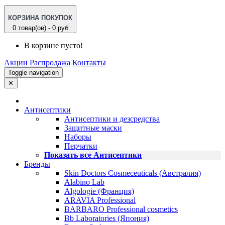
КОРЗИНА ПОКУПОК
0 товар(ов) - 0 руб
В корзине пусто!
Акции
Распродажа
Контакты
Toggle navigation
✕
Антисептики
Антисептики и дезсредства
Защитные маски
Наборы
Перчатки
Показать все Антисептики
Бренды
Skin Doctors Cosmeceuticals (Австралия)
Alabino Lab
Algologie (Франция)
ARAVIA Professional
BARBARO Professional cosmetics
Bb Laboratories (Япония)