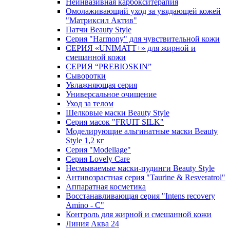
Неинвазивная карбокситерапия
Омолаживающий уход за увядающей кожей
"Матриксил Актив"
Патчи Beauty Style
Серия "Harmony" для чувствительной кожи
СЕРИЯ «UNIMATT+» для жирной и
смешанной кожи
СЕРИЯ “PREBIOSKIN”
Сыворотки
Увлажняющая серия
Универсальное очищение
Уход за телом
Шелковые маски Beauty Style
Серия масок "FRUIT SILK"
Моделирующие альгинатные маски Beauty
Style 1,2 кг
Серия "Modellage"
Cерия Lovely Care
Несмываемые маски-пудинги Beauty Style
Антивозрастная серия "Taurine & Resveratrol"
Аппаратная косметика
Восстанавливающая серия "Intens recovery
Amino - C"
Контроль для жирной и смешанной кожи
Линия Аква 24