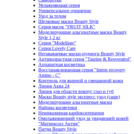
Увлажняющая серия
Универсальное очищение
Уход за телом
Шелковые маски Beauty Style
Серия масок "FRUIT SILK"
Моделирующие альгинатные маски Beauty
Style 1,2 кг
Серия "Modellage"
Cерия Lovely Care
Несмываемые маски-пудинги Beauty Style
Антивозрастная серия "Taurine & Resveratrol"
Аппаратная косметика
Восстанавливающая серия "Intens recovery
Amino - C"
Контроль для жирной и смешанной кожи
Линия Аква 24
Линия для области вокруг глаз и губ
Маски Beauty style экспресс уход (саше)
Моделирующие альгинатные маски
Наборы косметики
Неинвазивная карбокситерапия
Омолаживающий уход за увядающей кожей
"Матриксил Актив"
Патчи Beauty Style