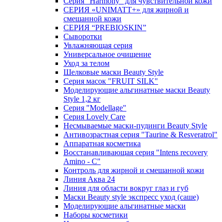
Серия "Harmony" для чувствительной кожи
СЕРИЯ «UNIMATT+» для жирной и
смешанной кожи
СЕРИЯ “PREBIOSKIN”
Сыворотки
Увлажняющая серия
Универсальное очищение
Уход за телом
Шелковые маски Beauty Style
Серия масок "FRUIT SILK"
Моделирующие альгинатные маски Beauty
Style 1,2 кг
Серия "Modellage"
Cерия Lovely Care
Несмываемые маски-пудинги Beauty Style
Антивозрастная серия "Taurine & Resveratrol"
Аппаратная косметика
Восстанавливающая серия "Intens recovery
Amino - C"
Контроль для жирной и смешанной кожи
Линия Аква 24
Линия для области вокруг глаз и губ
Маски Beauty style экспресс уход (саше)
Моделирующие альгинатные маски
Наборы косметики