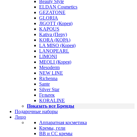
Beauty Style
ELDAN Cosmetics
GEZATONE
GLORIA
JIGOTT (Корея)
KAPOUS
Kativa (Перу)
KORA (КОРА)
LA MISO (Корея)
LANOPEARL
LIMONI
MEOLI (Корея)
Mesoderm
NEW LINE
Richenna
Sante
Silver Star
Гельтек
KORALINE
Показать все Бренды
Подарочные наборы
Лицо
Аппаратная косметика
Кремы, гели
BB и CC кремы