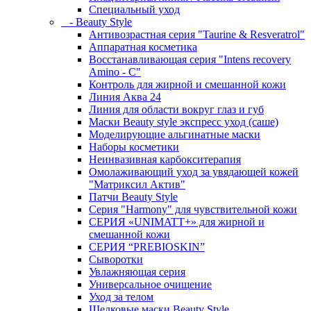
Специальный уход
- Beauty Style
Антивозрастная серия "Taurine & Resveratrol"
Аппаратная косметика
Восстанавливающая серия "Intens recovery
Amino - C"
Контроль для жирной и смешанной кожи
Линия Аква 24
Линия для области вокруг глаз и губ
Маски Beauty style экспресс уход (саше)
Моделирующие альгинатные маски
Наборы косметики
Неинвазивная карбокситерапия
Омолаживающий уход за увядающей кожей
"Матриксил Актив"
Патчи Beauty Style
Серия "Harmony" для чувствительной кожи
СЕРИЯ «UNIMATT+» для жирной и
смешанной кожи
СЕРИЯ “PREBIOSKIN”
Сыворотки
Увлажняющая серия
Универсальное очищение
Уход за телом
Шелковые маски Beauty Style