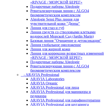
«RIVAGE / МОРСКОЙ БЕРЕГ»
Подарочные наборы Algologie
Ревитализирующая линия с ALGO4
биомиметическим комплексом
Algologie Sensi Plus линия для
чувcтвительной кожи "Дюны"
Линия для глаз и губ
Линия средств со стволовыми клетками
водорослей Морской Сад (Jardin Marin)
Базовая линия "Очищение и детоксикация"
Линия глобальное омоложение
Линия для жирной кожи
Линия для коррекции возрастных изменений
«RIVAGE / МОРСКОЙ БЕРЕГ»
Подарочные наборы Algologie
Ревитализирующая линия с ALGO4
биомиметическим комплексом
- ARAVIA Professional
ARAVIA Laboratories
ARAVIA Organic
ARAVIA Professional для лица
ARAVIA Professional для маникюра и
педикюра
ARAVIA Professional для парафинотерапии
ARAVIA Professional для шугаринга