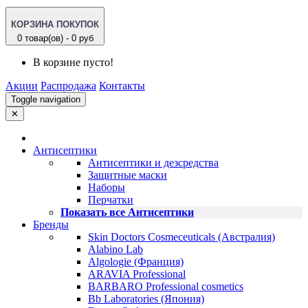
КОРЗИНА ПОКУПОК
0 товар(ов) - 0 руб
В корзине пусто!
Акции
Распродажа
Контакты
Toggle navigation
✕
Антисептики
Антисептики и дезсредства
Защитные маски
Наборы
Перчатки
Показать все Антисептики
Бренды
Skin Doctors Cosmeceuticals (Австралия)
Alabino Lab
Algologie (Франция)
ARAVIA Professional
BARBARO Professional cosmetics
Bb Laboratories (Япония)