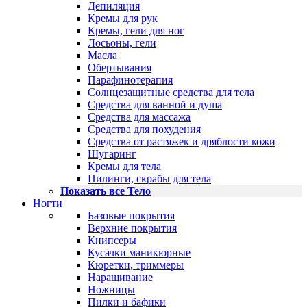
Депиляция
Кремы для рук
Кремы, гели для ног
Лосьоны, гели
Масла
Обертывания
Парафинотерапия
Солнцезащитные средства для тела
Средства для ванной и душа
Средства для массажа
Средства для похудения
Средства от растяжек и дряблости кожи
Шугаринг
Кремы для тела
Пилинги, скрабы для тела
Показать все Тело
Ногти
Базовые покрытия
Верхние покрытия
Книпсеры
Кусачки маникюрные
Кюретки, триммеры
Наращивание
Ножницы
Пилки и бафики