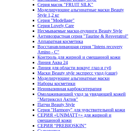
Серия масок "FRUIT SILK"
Моделирующие альгинатные маски Beauty
Style 1,2 кг
Серия "Modellage"
Cерия Lovely Care
Несмываемые маски-пудинги Beauty Style
Антивозрастная серия "Taurine & Resveratrol"
Аппаратная косметика
Восстанавливающая серия "Intens recovery
Amino - C"
Контроль для жирной и смешанной кожи
Линия Аква 24
Линия для области вокруг глаз и губ
Маски Beauty style экспресс уход (саше)
Моделирующие альгинатные маски
Наборы косметики
Неинвазивная карбокситерапия
Омолаживающий уход за увядающей кожей
"Матриксил Актив"
Патчи Beauty Style
Серия "Harmony" для чувствительной кожи
СЕРИЯ «UNIMATT+» для жирной и
смешанной кожи
СЕРИЯ “PREBIOSKIN”
Сыворотки