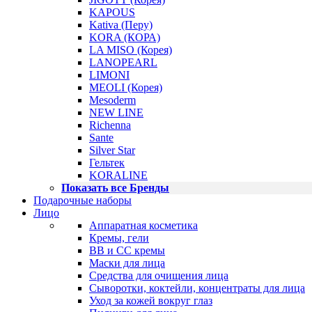
KAPOUS
Kativa (Перу)
KORA (КОРА)
LA MISO (Корея)
LANOPEARL
LIMONI
MEOLI (Корея)
Mesoderm
NEW LINE
Richenna
Sante
Silver Star
Гельтек
KORALINE
Показать все Бренды
Подарочные наборы
Лицо
Аппаратная косметика
Кремы, гели
BB и CC кремы
Маски для лица
Средства для очищения лица
Сыворотки, коктейли, концентраты для лица
Уход за кожей вокруг глаз