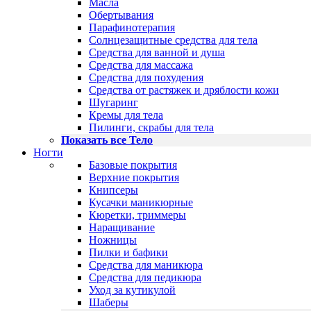
Масла
Обертывания
Парафинотерапия
Солнцезащитные средства для тела
Средства для ванной и душа
Средства для массажа
Средства для похудения
Средства от растяжек и дряблости кожи
Шугаринг
Кремы для тела
Пилинги, скрабы для тела
Показать все Тело
Ногти
Базовые покрытия
Верхние покрытия
Книпсеры
Кусачки маникюрные
Кюретки, триммеры
Наращивание
Ножницы
Пилки и бафики
Средства для маникюра
Средства для педикюра
Уход за кутикулой
Шаберы