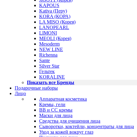
KAPOUS
Kativa (Перу)
KORA (КОРА)
LA MISO (Корея)
LANOPEARL
LIMONI
MEOLI (Корея)
Mesoderm
NEW LINE
Richenna
Sante
Silver Star
Гельтек
KORALINE
Показать все Бренды
Подарочные наборы
Лицо
Аппаратная косметика
Кремы, гели
BB и CC кремы
Маски для лица
Средства для очищения лица
Сыворотки, коктейли, концентраты для лица
Уход за кожей вокруг глаз