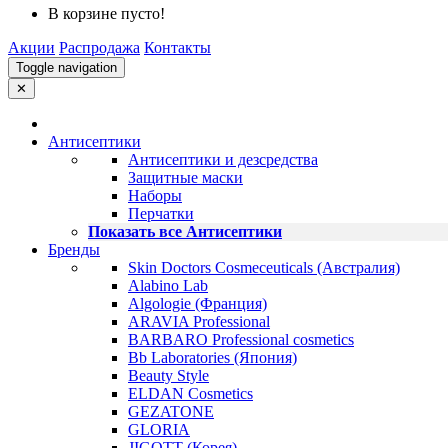
В корзине пусто!
Акции
Распродажа
Контакты
Toggle navigation
✕
Антисептики
Антисептики и дезсредства
Защитные маски
Наборы
Перчатки
Показать все Антисептики
Бренды
Skin Doctors Cosmeceuticals (Австралия)
Alabino Lab
Algologie (Франция)
ARAVIA Professional
BARBARO Professional cosmetics
Bb Laboratories (Япония)
Beauty Style
ELDAN Cosmetics
GEZATONE
GLORIA
JIGOTT (Корея)