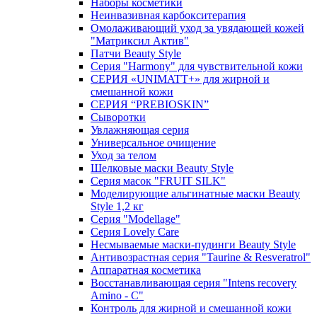
Наборы косметики
Неинвазивная карбокситерапия
Омолаживающий уход за увядающей кожей
"Матриксил Актив"
Патчи Beauty Style
Серия "Harmony" для чувствительной кожи
СЕРИЯ «UNIMATT+» для жирной и
смешанной кожи
СЕРИЯ “PREBIOSKIN”
Сыворотки
Увлажняющая серия
Универсальное очищение
Уход за телом
Шелковые маски Beauty Style
Серия масок "FRUIT SILK"
Моделирующие альгинатные маски Beauty
Style 1,2 кг
Серия "Modellage"
Cерия Lovely Care
Несмываемые маски-пудинги Beauty Style
Антивозрастная серия "Taurine & Resveratrol"
Аппаратная косметика
Восстанавливающая серия "Intens recovery
Amino - C"
Контроль для жирной и смешанной кожи