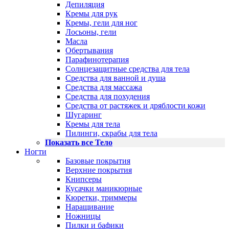
Депиляция
Кремы для рук
Кремы, гели для ног
Лосьоны, гели
Масла
Обертывания
Парафинотерапия
Солнцезащитные средства для тела
Средства для ванной и душа
Средства для массажа
Средства для похудения
Средства от растяжек и дряблости кожи
Шугаринг
Кремы для тела
Пилинги, скрабы для тела
Показать все Тело
Ногти
Базовые покрытия
Верхние покрытия
Книпсеры
Кусачки маникюрные
Кюретки, триммеры
Наращивание
Ножницы
Пилки и бафики