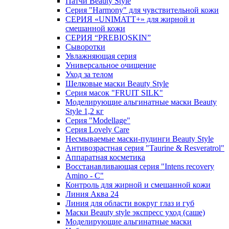
Патчи Beauty Style
Серия "Harmony" для чувствительной кожи
СЕРИЯ «UNIMATT+» для жирной и
смешанной кожи
СЕРИЯ “PREBIOSKIN”
Сыворотки
Увлажняющая серия
Универсальное очищение
Уход за телом
Шелковые маски Beauty Style
Серия масок "FRUIT SILK"
Моделирующие альгинатные маски Beauty
Style 1,2 кг
Серия "Modellage"
Cерия Lovely Care
Несмываемые маски-пудинги Beauty Style
Антивозрастная серия "Taurine & Resveratrol"
Аппаратная косметика
Восстанавливающая серия "Intens recovery
Amino - C"
Контроль для жирной и смешанной кожи
Линия Аква 24
Линия для области вокруг глаз и губ
Маски Beauty style экспресс уход (саше)
Моделирующие альгинатные маски