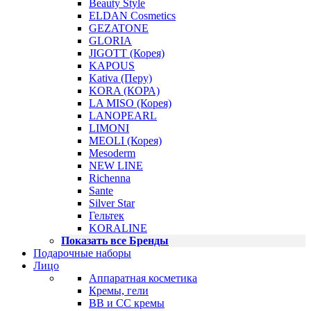
Beauty Style
ELDAN Cosmetics
GEZATONE
GLORIA
JIGOTT (Корея)
KAPOUS
Kativa (Перу)
KORA (КОРА)
LA MISO (Корея)
LANOPEARL
LIMONI
MEOLI (Корея)
Mesoderm
NEW LINE
Richenna
Sante
Silver Star
Гельтек
KORALINE
Показать все Бренды
Подарочные наборы
Лицо
Аппаратная косметика
Кремы, гели
BB и CC кремы