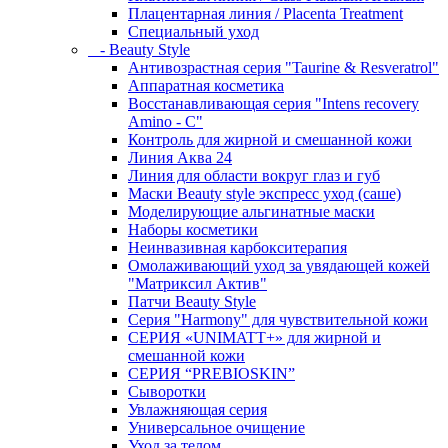
Плацентарная линия / Placenta Treatment
Специальный уход
- Beauty Style
Антивозрастная серия "Taurine & Resveratrol"
Аппаратная косметика
Восстанавливающая серия "Intens recovery
Amino - C"
Контроль для жирной и смешанной кожи
Линия Аква 24
Линия для области вокруг глаз и губ
Маски Beauty style экспресс уход (саше)
Моделирующие альгинатные маски
Наборы косметики
Неинвазивная карбокситерапия
Омолаживающий уход за увядающей кожей
"Матриксил Актив"
Патчи Beauty Style
Серия "Harmony" для чувствительной кожи
СЕРИЯ «UNIMATT+» для жирной и
смешанной кожи
СЕРИЯ “PREBIOSKIN”
Сыворотки
Увлажняющая серия
Универсальное очищение
Уход за телом