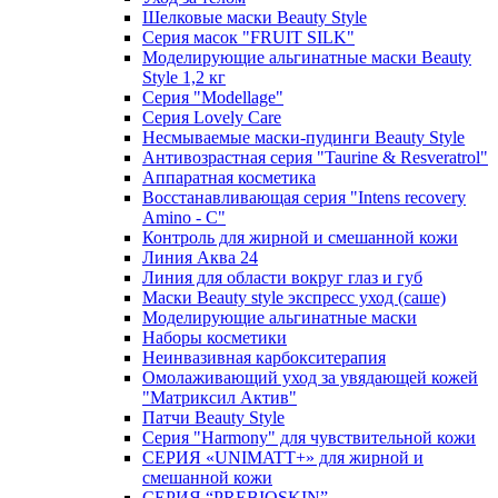
Шелковые маски Beauty Style
Серия масок "FRUIT SILK"
Моделирующие альгинатные маски Beauty
Style 1,2 кг
Серия "Modellage"
Cерия Lovely Care
Несмываемые маски-пудинги Beauty Style
Антивозрастная серия "Taurine & Resveratrol"
Аппаратная косметика
Восстанавливающая серия "Intens recovery
Amino - C"
Контроль для жирной и смешанной кожи
Линия Аква 24
Линия для области вокруг глаз и губ
Маски Beauty style экспресс уход (саше)
Моделирующие альгинатные маски
Наборы косметики
Неинвазивная карбокситерапия
Омолаживающий уход за увядающей кожей
"Матриксил Актив"
Патчи Beauty Style
Серия "Harmony" для чувствительной кожи
СЕРИЯ «UNIMATT+» для жирной и
смешанной кожи
СЕРИЯ “PREBIOSKIN”