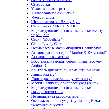
Сыворотки
Увлажняющая серия
Универсальное очищение
Уход за телом
Шелковые маски Beauty Style
Серия масок "FRUIT SILK"
Моделирующие альгинатные маски Beauty
Style 1,2 кг
Серия "Modellage"
Cерия Lovely Care
Несмываемые маски-пудинги Beauty Style
Антивозрастная серия "Taurine & Resveratrol"
Аппаратная косметика
Восстанавливающая серия "Intens recovery
Amino - C"
Контроль для жирной и смешанной кожи
Линия Аква 24
Линия для области вокруг глаз и губ
Маски Beauty style экспресс уход (саше)
Моделирующие альгинатные маски
Наборы косметики
Неинвазивная карбокситерапия
Омолаживающий уход за увядающей кожей
"Матриксил Актив"