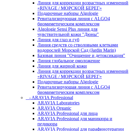
Линия для коррекции возрастных изменений
«RIVAGE / МОРСКОЙ БЕРЕГ»
Подарочные наборы Algologie
Ревитализирующая линия с ALGO4
биомиметическим комплексом
Algologie Sensi Plus линия для
чувcтвительной кожи "Дюны"
Линия для глаз и губ
Линия средств со стволовыми клетками
водорослей Морской Сад (Jardin Marin)
Базовая линия "Очищение и детоксикация"
Линия глобальное омоложение
Линия для жирной кожи
Линия для коррекции возрастных изменений
«RIVAGE / МОРСКОЙ БЕРЕГ»
Подарочные наборы Algologie
Ревитализирующая линия с ALGO4
биомиметическим комплексом
- ARAVIA Professional
ARAVIA Laboratories
ARAVIA Organic
ARAVIA Professional для лица
ARAVIA Professional для маникюра и
педикюра
ARAVIA Professional для парафинотерапии