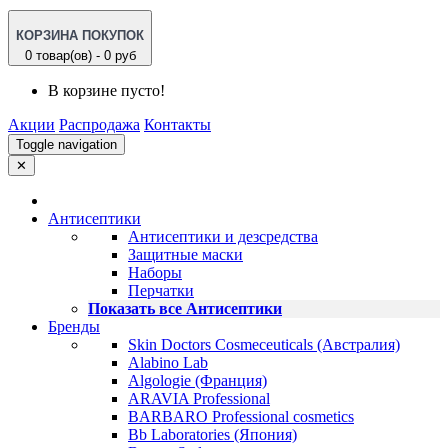
КОРЗИНА ПОКУПОК
0 товар(ов) - 0 руб
В корзине пусто!
Акции
Распродажа
Контакты
Toggle navigation
✕
Антисептики
Антисептики и дезсредства
Защитные маски
Наборы
Перчатки
Показать все Антисептики
Бренды
Skin Doctors Cosmeceuticals (Австралия)
Alabino Lab
Algologie (Франция)
ARAVIA Professional
BARBARO Professional cosmetics
Bb Laboratories (Япония)