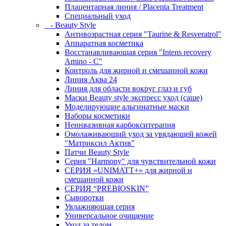
Плацентарная линия / Placenta Treatment
Специальный уход
- Beauty Style
Антивозрастная серия "Taurine & Resveratrol"
Аппаратная косметика
Восстанавливающая серия "Intens recovery
Amino - C"
Контроль для жирной и смешанной кожи
Линия Аква 24
Линия для области вокруг глаз и губ
Маски Beauty style экспресс уход (саше)
Моделирующие альгинатные маски
Наборы косметики
Неинвазивная карбокситерапия
Омолаживающий уход за увядающей кожей
"Матриксил Актив"
Патчи Beauty Style
Серия "Harmony" для чувствительной кожи
СЕРИЯ «UNIMATT+» для жирной и
смешанной кожи
СЕРИЯ “PREBIOSKIN”
Сыворотки
Увлажняющая серия
Универсальное очищение
Уход за телом