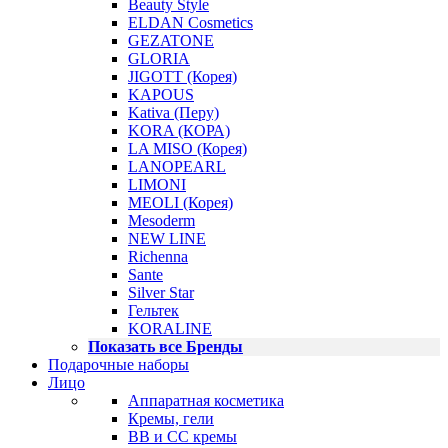
Beauty Style
ELDAN Cosmetics
GEZATONE
GLORIA
JIGOTT (Корея)
KAPOUS
Kativa (Перу)
KORA (КОРА)
LA MISO (Корея)
LANOPEARL
LIMONI
MEOLI (Корея)
Mesoderm
NEW LINE
Richenna
Sante
Silver Star
Гельтек
KORALINE
Показать все Бренды
Подарочные наборы
Лицо
Аппаратная косметика
Кремы, гели
BB и CC кремы