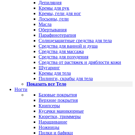
Депиляция
Кремы для рук
Кремы, гели для ног
Лосьоны, гели
Масла
Обертывания
Парафинотерапия
Солнцезащитные средства для тела
Средства для ванной и душа
Средства для массажа
Средства для похудения
Средства от растяжек и дряблости кожи
Шугаринг
Кремы для тела
Пилинги, скрабы для тела
Показать все Тело
Ногти
Базовые покрытия
Верхние покрытия
Книпсеры
Кусачки маникюрные
Кюретки, триммеры
Наращивание
Ножницы
Пилки и бафики