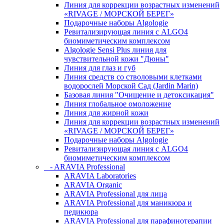
Линия для коррекции возрастных изменений
«RIVAGE / МОРСКОЙ БЕРЕГ»
Подарочные наборы Algologie
Ревитализирующая линия с ALGO4
биомиметическим комплексом
Algologie Sensi Plus линия для
чувcтвительной кожи "Дюны"
Линия для глаз и губ
Линия средств со стволовыми клетками
водорослей Морской Сад (Jardin Marin)
Базовая линия "Очищение и детоксикация"
Линия глобальное омоложение
Линия для жирной кожи
Линия для коррекции возрастных изменений
«RIVAGE / МОРСКОЙ БЕРЕГ»
Подарочные наборы Algologie
Ревитализирующая линия с ALGO4
биомиметическим комплексом
- ARAVIA Professional
ARAVIA Laboratories
ARAVIA Organic
ARAVIA Professional для лица
ARAVIA Professional для маникюра и
педикюра
ARAVIA Professional для парафинотерапии