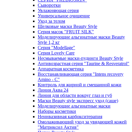
Сыворотки
Увлажняющая серия
Универсальное очищение
Уход за телом
Шелковые маски Beauty Style
Серия масок "FRUIT SILK"
Моделирующие альгинатные маски Beauty
Style 1,2 кг
Серия "Modellage"
Cерия Lovely Care
Несмываемые маски-пудинги Beauty Style
Антивозрастная серия "Taurine & Resveratrol"
Аппаратная косметика
Восстанавливающая серия "Intens recovery
Amino - C"
Контроль для жирной и смешанной кожи
Линия Аква 24
Линия для области вокруг глаз и губ
Маски Beauty style экспресс уход (саше)
Моделирующие альгинатные маски
Наборы косметики
Неинвазивная карбокситерапия
Омолаживающий уход за увядающей кожей
"Матриксил Актив"