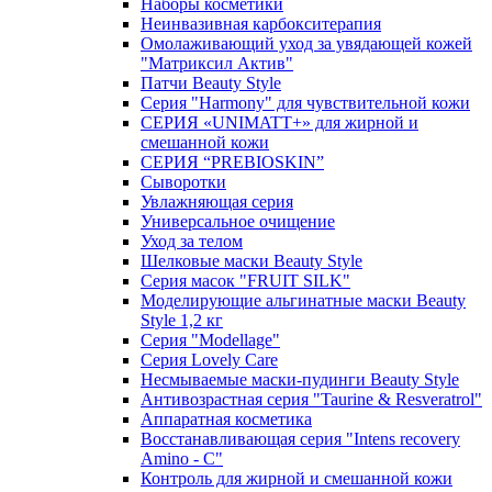
Наборы косметики
Неинвазивная карбокситерапия
Омолаживающий уход за увядающей кожей
"Матриксил Актив"
Патчи Beauty Style
Серия "Harmony" для чувствительной кожи
СЕРИЯ «UNIMATT+» для жирной и
смешанной кожи
СЕРИЯ “PREBIOSKIN”
Сыворотки
Увлажняющая серия
Универсальное очищение
Уход за телом
Шелковые маски Beauty Style
Серия масок "FRUIT SILK"
Моделирующие альгинатные маски Beauty
Style 1,2 кг
Серия "Modellage"
Cерия Lovely Care
Несмываемые маски-пудинги Beauty Style
Антивозрастная серия "Taurine & Resveratrol"
Аппаратная косметика
Восстанавливающая серия "Intens recovery
Amino - C"
Контроль для жирной и смешанной кожи