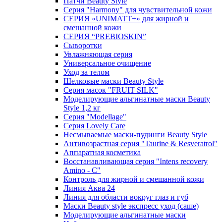
Патчи Beauty Style
Серия "Harmony" для чувствительной кожи
СЕРИЯ «UNIMATT+» для жирной и
смешанной кожи
СЕРИЯ “PREBIOSKIN”
Сыворотки
Увлажняющая серия
Универсальное очищение
Уход за телом
Шелковые маски Beauty Style
Серия масок "FRUIT SILK"
Моделирующие альгинатные маски Beauty
Style 1,2 кг
Серия "Modellage"
Cерия Lovely Care
Несмываемые маски-пудинги Beauty Style
Антивозрастная серия "Taurine & Resveratrol"
Аппаратная косметика
Восстанавливающая серия "Intens recovery
Amino - C"
Контроль для жирной и смешанной кожи
Линия Аква 24
Линия для области вокруг глаз и губ
Маски Beauty style экспресс уход (саше)
Моделирующие альгинатные маски