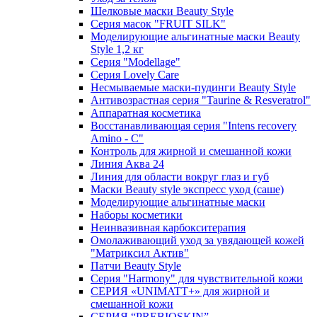
Шелковые маски Beauty Style
Серия масок "FRUIT SILK"
Моделирующие альгинатные маски Beauty
Style 1,2 кг
Серия "Modellage"
Cерия Lovely Care
Несмываемые маски-пудинги Beauty Style
Антивозрастная серия "Taurine & Resveratrol"
Аппаратная косметика
Восстанавливающая серия "Intens recovery
Amino - C"
Контроль для жирной и смешанной кожи
Линия Аква 24
Линия для области вокруг глаз и губ
Маски Beauty style экспресс уход (саше)
Моделирующие альгинатные маски
Наборы косметики
Неинвазивная карбокситерапия
Омолаживающий уход за увядающей кожей
"Матриксил Актив"
Патчи Beauty Style
Серия "Harmony" для чувствительной кожи
СЕРИЯ «UNIMATT+» для жирной и
смешанной кожи
СЕРИЯ “PREBIOSKIN”