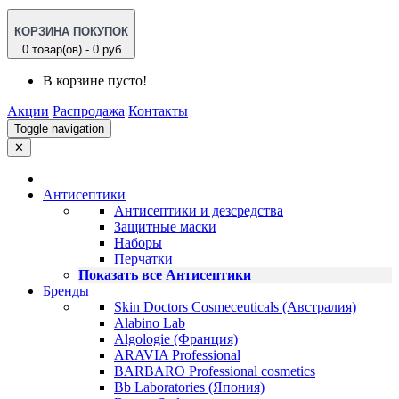
КОРЗИНА ПОКУПОК
0 товар(ов) - 0 руб
В корзине пусто!
Акции
Распродажа
Контакты
Toggle navigation
✕
Антисептики
Антисептики и дезсредства
Защитные маски
Наборы
Перчатки
Показать все Антисептики
Бренды
Skin Doctors Cosmeceuticals (Австралия)
Alabino Lab
Algologie (Франция)
ARAVIA Professional
BARBARO Professional cosmetics
Bb Laboratories (Япония)