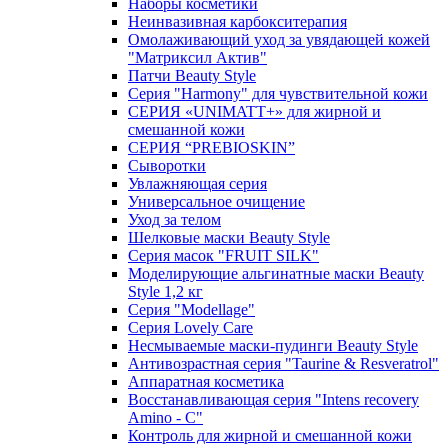
Наборы косметики
Неинвазивная карбокситерапия
Омолаживающий уход за увядающей кожей
"Матриксил Актив"
Патчи Beauty Style
Серия "Harmony" для чувствительной кожи
СЕРИЯ «UNIMATT+» для жирной и
смешанной кожи
СЕРИЯ “PREBIOSKIN”
Сыворотки
Увлажняющая серия
Универсальное очищение
Уход за телом
Шелковые маски Beauty Style
Серия масок "FRUIT SILK"
Моделирующие альгинатные маски Beauty
Style 1,2 кг
Серия "Modellage"
Cерия Lovely Care
Несмываемые маски-пудинги Beauty Style
Антивозрастная серия "Taurine & Resveratrol"
Аппаратная косметика
Восстанавливающая серия "Intens recovery
Amino - C"
Контроль для жирной и смешанной кожи