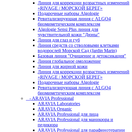
Линия для коррекции возрастных изменений
«RIVAGE / МОРСКОЙ БЕРЕГ»
Подарочные наборы Algologie
Ревитализирующая линия с ALGO4
биомиметическим комплексом
Algologie Sensi Plus линия для
чувcтвительной кожи "Дюны"
Линия для глаз и губ
Линия средств со стволовыми клетками
водорослей Морской Сад (Jardin Marin)
Базовая линия "Очищение и детоксикация"
Линия глобальное омоложение
Линия для жирной кожи
Линия для коррекции возрастных изменений
«RIVAGE / МОРСКОЙ БЕРЕГ»
Подарочные наборы Algologie
Ревитализирующая линия с ALGO4
биомиметическим комплексом
- ARAVIA Professional
ARAVIA Laboratories
ARAVIA Organic
ARAVIA Professional для лица
ARAVIA Professional для маникюра и
педикюра
ARAVIA Professional для парафинотерапии