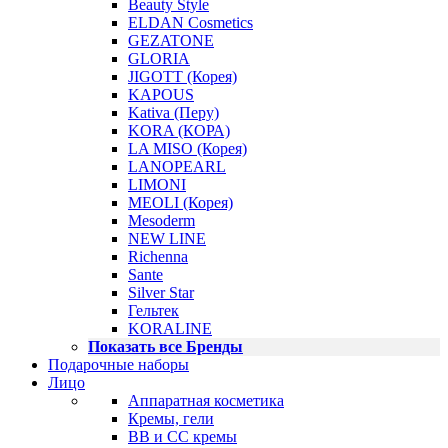
Beauty Style
ELDAN Cosmetics
GEZATONE
GLORIA
JIGOTT (Корея)
KAPOUS
Kativa (Перу)
KORA (КОРА)
LA MISO (Корея)
LANOPEARL
LIMONI
MEOLI (Корея)
Mesoderm
NEW LINE
Richenna
Sante
Silver Star
Гельтек
KORALINE
Показать все Бренды
Подарочные наборы
Лицо
Аппаратная косметика
Кремы, гели
BB и CC кремы