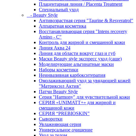
Плацентарная линия / Placenta Treatment
Специальный уход
- Beauty Style
Антивозрастная серия "Taurine & Resveratrol"
Аппаратная косметика
Восстанавливающая серия "Intens recovery
Amino - C"
Контроль для жирной и смешанной кожи
Линия Аква 24
Линия для области вокруг глаз и губ
Маски Beauty style экспресс уход (саше)
Моделирующие альгинатные маски
Наборы косметики
Неинвазивная карбокситерапия
Омолаживающий уход за увядающей кожей
"Матриксил Актив"
Патчи Beauty Style
Серия "Harmony" для чувствительной кожи
СЕРИЯ «UNIMATT+» для жирной и
смешанной кожи
СЕРИЯ “PREBIOSKIN”
Сыворотки
Увлажняющая серия
Универсальное очищение
Уход за телом