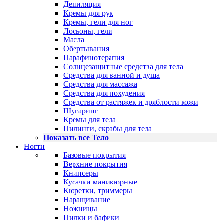
Депиляция
Кремы для рук
Кремы, гели для ног
Лосьоны, гели
Масла
Обертывания
Парафинотерапия
Солнцезащитные средства для тела
Средства для ванной и душа
Средства для массажа
Средства для похудения
Средства от растяжек и дряблости кожи
Шугаринг
Кремы для тела
Пилинги, скрабы для тела
Показать все Тело
Ногти
Базовые покрытия
Верхние покрытия
Книпсеры
Кусачки маникюрные
Кюретки, триммеры
Наращивание
Ножницы
Пилки и бафики