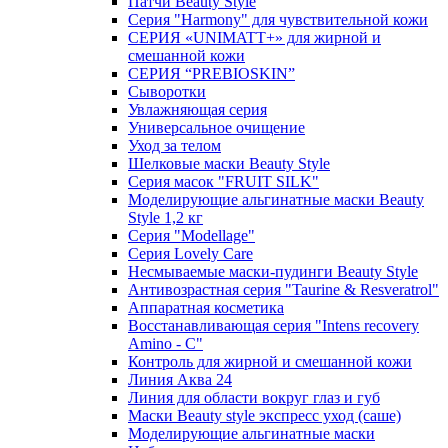
Патчи Beauty Style
Серия "Harmony" для чувствительной кожи
СЕРИЯ «UNIMATT+» для жирной и
смешанной кожи
СЕРИЯ “PREBIOSKIN”
Сыворотки
Увлажняющая серия
Универсальное очищение
Уход за телом
Шелковые маски Beauty Style
Серия масок "FRUIT SILK"
Моделирующие альгинатные маски Beauty
Style 1,2 кг
Серия "Modellage"
Cерия Lovely Care
Несмываемые маски-пудинги Beauty Style
Антивозрастная серия "Taurine & Resveratrol"
Аппаратная косметика
Восстанавливающая серия "Intens recovery
Amino - C"
Контроль для жирной и смешанной кожи
Линия Аква 24
Линия для области вокруг глаз и губ
Маски Beauty style экспресс уход (саше)
Моделирующие альгинатные маски