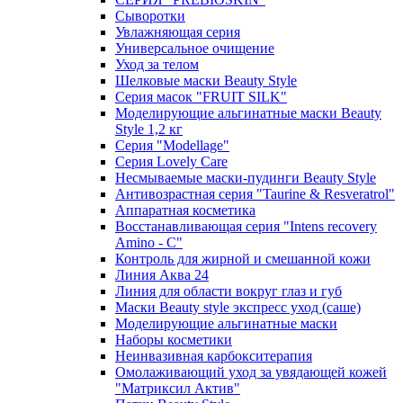
Сыворотки
Увлажняющая серия
Универсальное очищение
Уход за телом
Шелковые маски Beauty Style
Серия масок "FRUIT SILK"
Моделирующие альгинатные маски Beauty
Style 1,2 кг
Серия "Modellage"
Cерия Lovely Care
Несмываемые маски-пудинги Beauty Style
Антивозрастная серия "Taurine & Resveratrol"
Аппаратная косметика
Восстанавливающая серия "Intens recovery
Amino - C"
Контроль для жирной и смешанной кожи
Линия Аква 24
Линия для области вокруг глаз и губ
Маски Beauty style экспресс уход (саше)
Моделирующие альгинатные маски
Наборы косметики
Неинвазивная карбокситерапия
Омолаживающий уход за увядающей кожей
"Матриксил Актив"