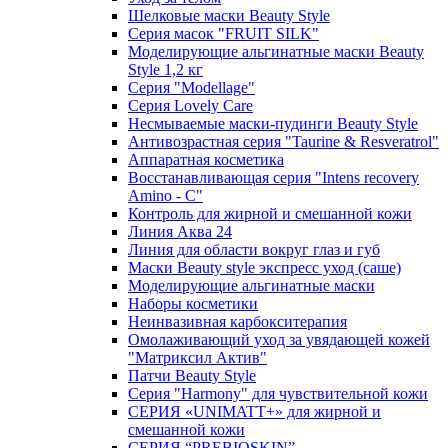
Шелковые маски Beauty Style
Серия масок "FRUIT SILK"
Моделирующие альгинатные маски Beauty
Style 1,2 кг
Серия "Modellage"
Cерия Lovely Care
Несмываемые маски-пудинги Beauty Style
Антивозрастная серия "Taurine & Resveratrol"
Аппаратная косметика
Восстанавливающая серия "Intens recovery
Amino - C"
Контроль для жирной и смешанной кожи
Линия Аква 24
Линия для области вокруг глаз и губ
Маски Beauty style экспресс уход (саше)
Моделирующие альгинатные маски
Наборы косметики
Неинвазивная карбокситерапия
Омолаживающий уход за увядающей кожей
"Матриксил Актив"
Патчи Beauty Style
Серия "Harmony" для чувствительной кожи
СЕРИЯ «UNIMATT+» для жирной и
смешанной кожи
СЕРИЯ “PREBIOSKIN”