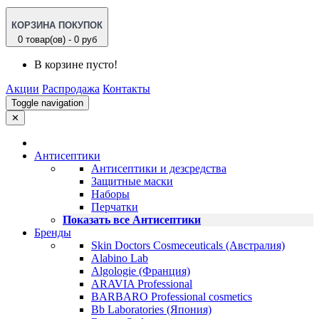
КОРЗИНА ПОКУПОК
0 товар(ов) - 0 руб
В корзине пусто!
Акции
Распродажа
Контакты
Toggle navigation
✕
Антисептики
Антисептики и дезсредства
Защитные маски
Наборы
Перчатки
Показать все Антисептики
Бренды
Skin Doctors Cosmeceuticals (Австралия)
Alabino Lab
Algologie (Франция)
ARAVIA Professional
BARBARO Professional cosmetics
Bb Laboratories (Япония)