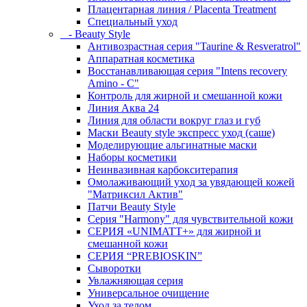
Плацентарная линия / Placenta Treatment
Специальный уход
- Beauty Style
Антивозрастная серия "Taurine & Resveratrol"
Аппаратная косметика
Восстанавливающая серия "Intens recovery
Amino - C"
Контроль для жирной и смешанной кожи
Линия Аква 24
Линия для области вокруг глаз и губ
Маски Beauty style экспресс уход (саше)
Моделирующие альгинатные маски
Наборы косметики
Неинвазивная карбокситерапия
Омолаживающий уход за увядающей кожей
"Матриксил Актив"
Патчи Beauty Style
Серия "Harmony" для чувствительной кожи
СЕРИЯ «UNIMATT+» для жирной и
смешанной кожи
СЕРИЯ “PREBIOSKIN”
Сыворотки
Увлажняющая серия
Универсальное очищение
Уход за телом