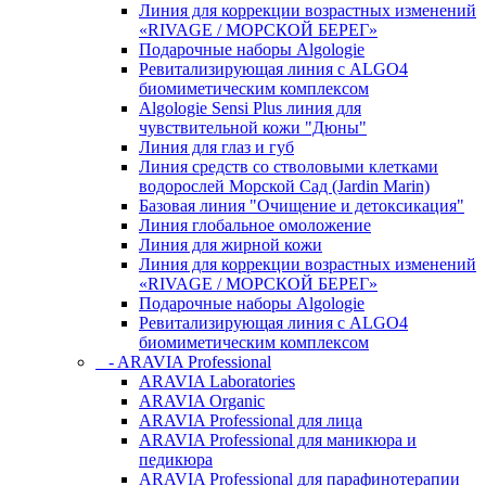
Линия для коррекции возрастных изменений
«RIVAGE / МОРСКОЙ БЕРЕГ»
Подарочные наборы Algologie
Ревитализирующая линия с ALGO4
биомиметическим комплексом
Algologie Sensi Plus линия для
чувcтвительной кожи "Дюны"
Линия для глаз и губ
Линия средств со стволовыми клетками
водорослей Морской Сад (Jardin Marin)
Базовая линия "Очищение и детоксикация"
Линия глобальное омоложение
Линия для жирной кожи
Линия для коррекции возрастных изменений
«RIVAGE / МОРСКОЙ БЕРЕГ»
Подарочные наборы Algologie
Ревитализирующая линия с ALGO4
биомиметическим комплексом
- ARAVIA Professional
ARAVIA Laboratories
ARAVIA Organic
ARAVIA Professional для лица
ARAVIA Professional для маникюра и
педикюра
ARAVIA Professional для парафинотерапии