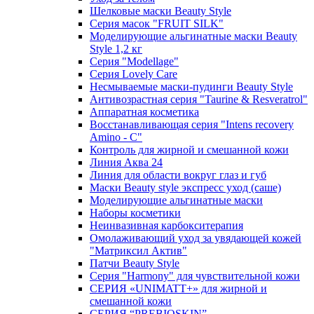
Шелковые маски Beauty Style
Серия масок "FRUIT SILK"
Моделирующие альгинатные маски Beauty
Style 1,2 кг
Серия "Modellage"
Cерия Lovely Care
Несмываемые маски-пудинги Beauty Style
Антивозрастная серия "Taurine & Resveratrol"
Аппаратная косметика
Восстанавливающая серия "Intens recovery
Amino - C"
Контроль для жирной и смешанной кожи
Линия Аква 24
Линия для области вокруг глаз и губ
Маски Beauty style экспресс уход (саше)
Моделирующие альгинатные маски
Наборы косметики
Неинвазивная карбокситерапия
Омолаживающий уход за увядающей кожей
"Матриксил Актив"
Патчи Beauty Style
Серия "Harmony" для чувствительной кожи
СЕРИЯ «UNIMATT+» для жирной и
смешанной кожи
СЕРИЯ “PREBIOSKIN”