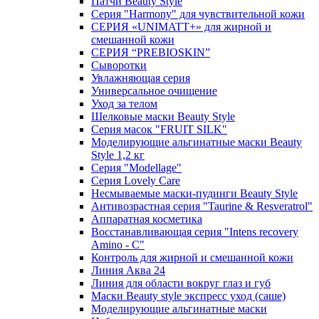
Патчи Beauty Style
Серия "Harmony" для чувствительной кожи
СЕРИЯ «UNIMATT+» для жирной и
смешанной кожи
СЕРИЯ “PREBIOSKIN”
Сыворотки
Увлажняющая серия
Универсальное очищение
Уход за телом
Шелковые маски Beauty Style
Серия масок "FRUIT SILK"
Моделирующие альгинатные маски Beauty
Style 1,2 кг
Серия "Modellage"
Cерия Lovely Care
Несмываемые маски-пудинги Beauty Style
Антивозрастная серия "Taurine & Resveratrol"
Аппаратная косметика
Восстанавливающая серия "Intens recovery
Amino - C"
Контроль для жирной и смешанной кожи
Линия Аква 24
Линия для области вокруг глаз и губ
Маски Beauty style экспресс уход (саше)
Моделирующие альгинатные маски