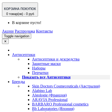
КОРЗИНА ПОКУПОК
0 товар(ов) - 0 руб
В корзине пусто!
Акции
Распродажа
Контакты
Toggle navigation
✕
Антисептики
Антисептики и дезсредства
Защитные маски
Наборы
Перчатки
Показать все Антисептики
Бренды
Skin Doctors Cosmeceuticals (Австралия)
Alabino Lab
Algologie (Франция)
ARAVIA Professional
BARBARO Professional cosmetics
Bb Laboratories (Япония)