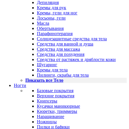
Депиляция
Кремы для рук
Кремы, гели для ног
Лосьоны, гели
Масла
Обертывания
Парафинотерапия
Солнцезащитные средства для тела
Средства для ванной и душа
Средства для массажа
Средства для похудения
Средства от растяжек и дряблости кожи
Шугаринг
Кремы для тела
Пилинги, скрабы для тела
Показать все Тело
Ногти
Базовые покрытия
Верхние покрытия
Книпсеры
Кусачки маникюрные
Кюретки, триммеры
Наращивание
Ножницы
Пилки и бафики