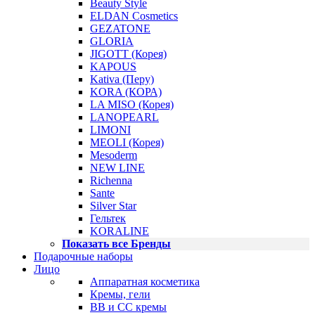
Beauty Style
ELDAN Cosmetics
GEZATONE
GLORIA
JIGOTT (Корея)
KAPOUS
Kativa (Перу)
KORA (КОРА)
LA MISO (Корея)
LANOPEARL
LIMONI
MEOLI (Корея)
Mesoderm
NEW LINE
Richenna
Sante
Silver Star
Гельтек
KORALINE
Показать все Бренды
Подарочные наборы
Лицо
Аппаратная косметика
Кремы, гели
BB и CC кремы