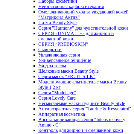
Наборы косметики
Неинвазивная карбокситерапия
Омолаживающий уход за увядающей кожей
"Матриксил Актив"
Патчи Beauty Style
Серия "Harmony" для чувствительной кожи
СЕРИЯ «UNIMATT+» для жирной и
смешанной кожи
СЕРИЯ “PREBIOSKIN”
Сыворотки
Увлажняющая серия
Универсальное очищение
Уход за телом
Шелковые маски Beauty Style
Серия масок "FRUIT SILK"
Моделирующие альгинатные маски Beauty
Style 1,2 кг
Серия "Modellage"
Cерия Lovely Care
Несмываемые маски-пудинги Beauty Style
Антивозрастная серия "Taurine & Resveratrol"
Аппаратная косметика
Восстанавливающая серия "Intens recovery
Amino - C"
Контроль для жирной и смешанной кожи