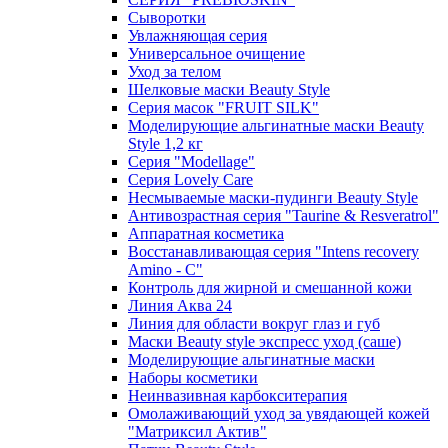
Сыворотки
Увлажняющая серия
Универсальное очищение
Уход за телом
Шелковые маски Beauty Style
Серия масок "FRUIT SILK"
Моделирующие альгинатные маски Beauty
Style 1,2 кг
Серия "Modellage"
Cерия Lovely Care
Несмываемые маски-пудинги Beauty Style
Антивозрастная серия "Taurine & Resveratrol"
Аппаратная косметика
Восстанавливающая серия "Intens recovery
Amino - C"
Контроль для жирной и смешанной кожи
Линия Аква 24
Линия для области вокруг глаз и губ
Маски Beauty style экспресс уход (саше)
Моделирующие альгинатные маски
Наборы косметики
Неинвазивная карбокситерапия
Омолаживающий уход за увядающей кожей
"Матриксил Актив"