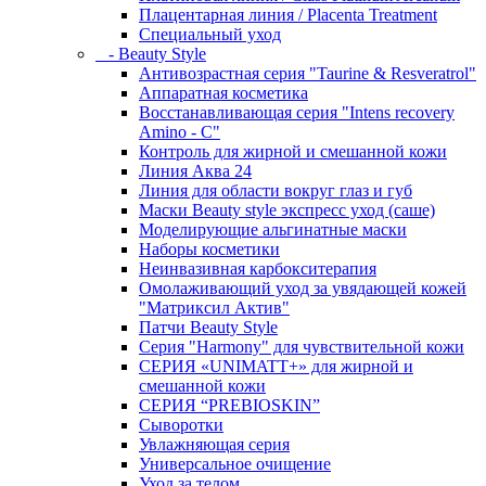
Плацентарная линия / Placenta Treatment
Специальный уход
- Beauty Style
Антивозрастная серия "Taurine & Resveratrol"
Аппаратная косметика
Восстанавливающая серия "Intens recovery
Amino - C"
Контроль для жирной и смешанной кожи
Линия Аква 24
Линия для области вокруг глаз и губ
Маски Beauty style экспресс уход (саше)
Моделирующие альгинатные маски
Наборы косметики
Неинвазивная карбокситерапия
Омолаживающий уход за увядающей кожей
"Матриксил Актив"
Патчи Beauty Style
Серия "Harmony" для чувствительной кожи
СЕРИЯ «UNIMATT+» для жирной и
смешанной кожи
СЕРИЯ “PREBIOSKIN”
Сыворотки
Увлажняющая серия
Универсальное очищение
Уход за телом