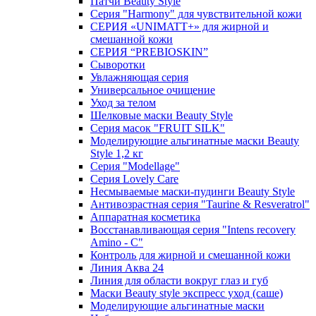
Патчи Beauty Style
Серия "Harmony" для чувствительной кожи
СЕРИЯ «UNIMATT+» для жирной и
смешанной кожи
СЕРИЯ “PREBIOSKIN”
Сыворотки
Увлажняющая серия
Универсальное очищение
Уход за телом
Шелковые маски Beauty Style
Серия масок "FRUIT SILK"
Моделирующие альгинатные маски Beauty
Style 1,2 кг
Серия "Modellage"
Cерия Lovely Care
Несмываемые маски-пудинги Beauty Style
Антивозрастная серия "Taurine & Resveratrol"
Аппаратная косметика
Восстанавливающая серия "Intens recovery
Amino - C"
Контроль для жирной и смешанной кожи
Линия Аква 24
Линия для области вокруг глаз и губ
Маски Beauty style экспресс уход (саше)
Моделирующие альгинатные маски