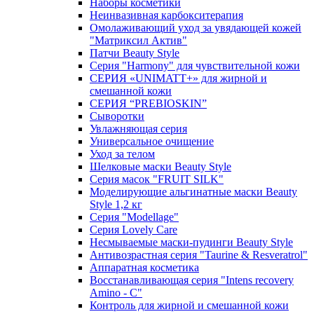
Наборы косметики
Неинвазивная карбокситерапия
Омолаживающий уход за увядающей кожей
"Матриксил Актив"
Патчи Beauty Style
Серия "Harmony" для чувствительной кожи
СЕРИЯ «UNIMATT+» для жирной и
смешанной кожи
СЕРИЯ “PREBIOSKIN”
Сыворотки
Увлажняющая серия
Универсальное очищение
Уход за телом
Шелковые маски Beauty Style
Серия масок "FRUIT SILK"
Моделирующие альгинатные маски Beauty
Style 1,2 кг
Серия "Modellage"
Cерия Lovely Care
Несмываемые маски-пудинги Beauty Style
Антивозрастная серия "Taurine & Resveratrol"
Аппаратная косметика
Восстанавливающая серия "Intens recovery
Amino - C"
Контроль для жирной и смешанной кожи