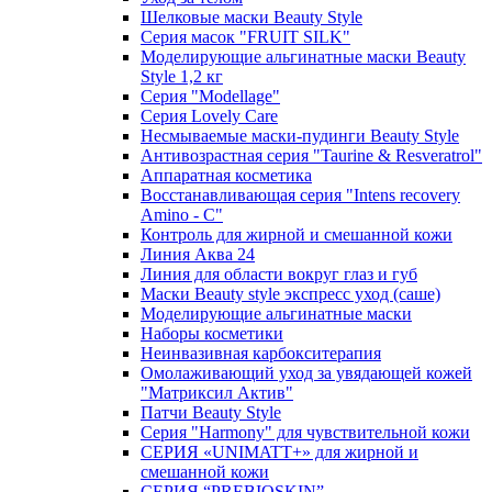
Шелковые маски Beauty Style
Серия масок "FRUIT SILK"
Моделирующие альгинатные маски Beauty
Style 1,2 кг
Серия "Modellage"
Cерия Lovely Care
Несмываемые маски-пудинги Beauty Style
Антивозрастная серия "Taurine & Resveratrol"
Аппаратная косметика
Восстанавливающая серия "Intens recovery
Amino - C"
Контроль для жирной и смешанной кожи
Линия Аква 24
Линия для области вокруг глаз и губ
Маски Beauty style экспресс уход (саше)
Моделирующие альгинатные маски
Наборы косметики
Неинвазивная карбокситерапия
Омолаживающий уход за увядающей кожей
"Матриксил Актив"
Патчи Beauty Style
Серия "Harmony" для чувствительной кожи
СЕРИЯ «UNIMATT+» для жирной и
смешанной кожи
СЕРИЯ “PREBIOSKIN”