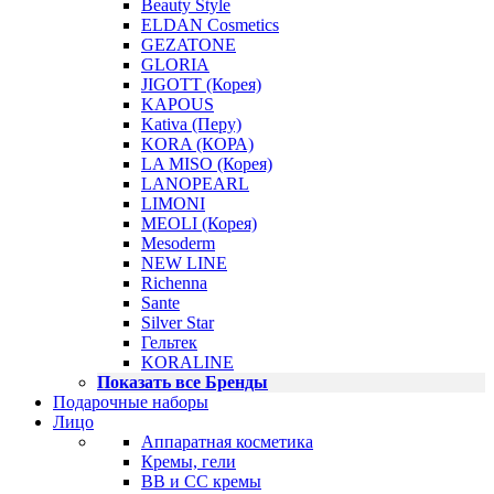
Beauty Style
ELDAN Cosmetics
GEZATONE
GLORIA
JIGOTT (Корея)
KAPOUS
Kativa (Перу)
KORA (КОРА)
LA MISO (Корея)
LANOPEARL
LIMONI
MEOLI (Корея)
Mesoderm
NEW LINE
Richenna
Sante
Silver Star
Гельтек
KORALINE
Показать все Бренды
Подарочные наборы
Лицо
Аппаратная косметика
Кремы, гели
BB и CC кремы