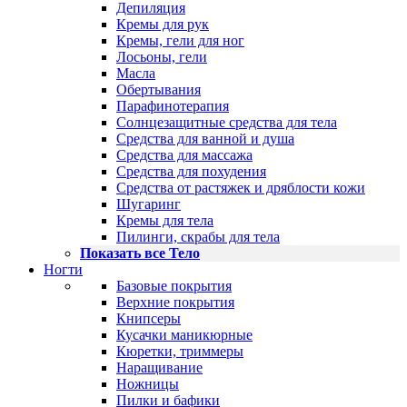
Депиляция
Кремы для рук
Кремы, гели для ног
Лосьоны, гели
Масла
Обертывания
Парафинотерапия
Солнцезащитные средства для тела
Средства для ванной и душа
Средства для массажа
Средства для похудения
Средства от растяжек и дряблости кожи
Шугаринг
Кремы для тела
Пилинги, скрабы для тела
Показать все Тело
Ногти
Базовые покрытия
Верхние покрытия
Книпсеры
Кусачки маникюрные
Кюретки, триммеры
Наращивание
Ножницы
Пилки и бафики