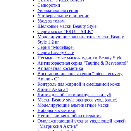
Сыворотки
Увлажняющая серия
Универсальное очищение
Уход за телом
Шелковые маски Beauty Style
Серия масок "FRUIT SILK"
Моделирующие альгинатные маски Beauty
Style 1,2 кг
Серия "Modellage"
Cерия Lovely Care
Несмываемые маски-пудинги Beauty Style
Антивозрастная серия "Taurine & Resveratrol"
Аппаратная косметика
Восстанавливающая серия "Intens recovery
Amino - C"
Контроль для жирной и смешанной кожи
Линия Аква 24
Линия для области вокруг глаз и губ
Маски Beauty style экспресс уход (саше)
Моделирующие альгинатные маски
Наборы косметики
Неинвазивная карбокситерапия
Омолаживающий уход за увядающей кожей
"Матриксил Актив"