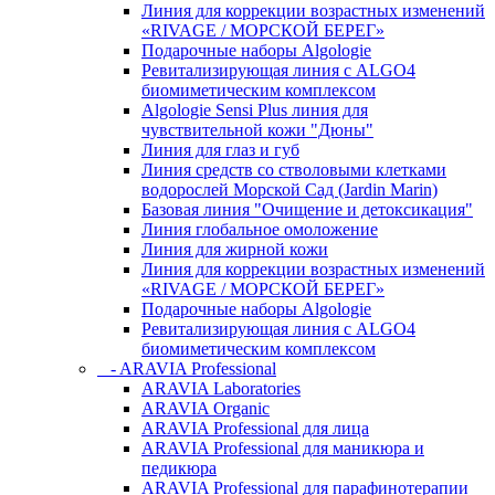
Линия для коррекции возрастных изменений
«RIVAGE / МОРСКОЙ БЕРЕГ»
Подарочные наборы Algologie
Ревитализирующая линия с ALGO4
биомиметическим комплексом
Algologie Sensi Plus линия для
чувcтвительной кожи "Дюны"
Линия для глаз и губ
Линия средств со стволовыми клетками
водорослей Морской Сад (Jardin Marin)
Базовая линия "Очищение и детоксикация"
Линия глобальное омоложение
Линия для жирной кожи
Линия для коррекции возрастных изменений
«RIVAGE / МОРСКОЙ БЕРЕГ»
Подарочные наборы Algologie
Ревитализирующая линия с ALGO4
биомиметическим комплексом
- ARAVIA Professional
ARAVIA Laboratories
ARAVIA Organic
ARAVIA Professional для лица
ARAVIA Professional для маникюра и
педикюра
ARAVIA Professional для парафинотерапии