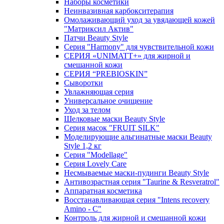
Наборы косметики
Неинвазивная карбокситерапия
Омолаживающий уход за увядающей кожей
"Матриксил Актив"
Патчи Beauty Style
Серия "Harmony" для чувствительной кожи
СЕРИЯ «UNIMATT+» для жирной и
смешанной кожи
СЕРИЯ “PREBIOSKIN”
Сыворотки
Увлажняющая серия
Универсальное очищение
Уход за телом
Шелковые маски Beauty Style
Серия масок "FRUIT SILK"
Моделирующие альгинатные маски Beauty
Style 1,2 кг
Серия "Modellage"
Cерия Lovely Care
Несмываемые маски-пудинги Beauty Style
Антивозрастная серия "Taurine & Resveratrol"
Аппаратная косметика
Восстанавливающая серия "Intens recovery
Amino - C"
Контроль для жирной и смешанной кожи