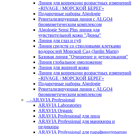
Линия для коррекции возрастных изменений
«RIVAGE / МОРСКОЙ БЕРЕГ»
Подарочные наборы Algologie
Ревитализирующая линия с ALGO4
биомиметическим комплексом
Algologie Sensi Plus линия для
чувcтвительной кожи "Дюны"
Линия для глаз и губ
Линия средств со стволовыми клетками
водорослей Морской Сад (Jardin Marin)
Базовая линия "Очищение и детоксикация"
Линия глобальное омоложение
Линия для жирной кожи
Линия для коррекции возрастных изменений
«RIVAGE / МОРСКОЙ БЕРЕГ»
Подарочные наборы Algologie
Ревитализирующая линия с ALGO4
биомиметическим комплексом
- ARAVIA Professional
ARAVIA Laboratories
ARAVIA Organic
ARAVIA Professional для лица
ARAVIA Professional для маникюра и
педикюра
ARAVIA Professional для парафинотерапии