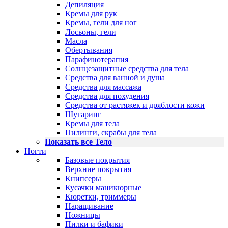
Депиляция
Кремы для рук
Кремы, гели для ног
Лосьоны, гели
Масла
Обертывания
Парафинотерапия
Солнцезащитные средства для тела
Средства для ванной и душа
Средства для массажа
Средства для похудения
Средства от растяжек и дряблости кожи
Шугаринг
Кремы для тела
Пилинги, скрабы для тела
Показать все Тело
Ногти
Базовые покрытия
Верхние покрытия
Книпсеры
Кусачки маникюрные
Кюретки, триммеры
Наращивание
Ножницы
Пилки и бафики