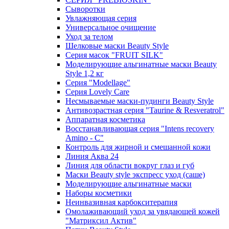
Сыворотки
Увлажняющая серия
Универсальное очищение
Уход за телом
Шелковые маски Beauty Style
Серия масок "FRUIT SILK"
Моделирующие альгинатные маски Beauty
Style 1,2 кг
Серия "Modellage"
Cерия Lovely Care
Несмываемые маски-пудинги Beauty Style
Антивозрастная серия "Taurine & Resveratrol"
Аппаратная косметика
Восстанавливающая серия "Intens recovery
Amino - C"
Контроль для жирной и смешанной кожи
Линия Аква 24
Линия для области вокруг глаз и губ
Маски Beauty style экспресс уход (саше)
Моделирующие альгинатные маски
Наборы косметики
Неинвазивная карбокситерапия
Омолаживающий уход за увядающей кожей
"Матриксил Актив"