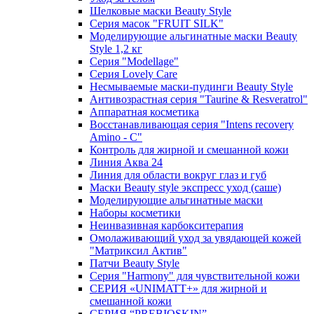
Шелковые маски Beauty Style
Серия масок "FRUIT SILK"
Моделирующие альгинатные маски Beauty
Style 1,2 кг
Серия "Modellage"
Cерия Lovely Care
Несмываемые маски-пудинги Beauty Style
Антивозрастная серия "Taurine & Resveratrol"
Аппаратная косметика
Восстанавливающая серия "Intens recovery
Amino - C"
Контроль для жирной и смешанной кожи
Линия Аква 24
Линия для области вокруг глаз и губ
Маски Beauty style экспресс уход (саше)
Моделирующие альгинатные маски
Наборы косметики
Неинвазивная карбокситерапия
Омолаживающий уход за увядающей кожей
"Матриксил Актив"
Патчи Beauty Style
Серия "Harmony" для чувствительной кожи
СЕРИЯ «UNIMATT+» для жирной и
смешанной кожи
СЕРИЯ “PREBIOSKIN”