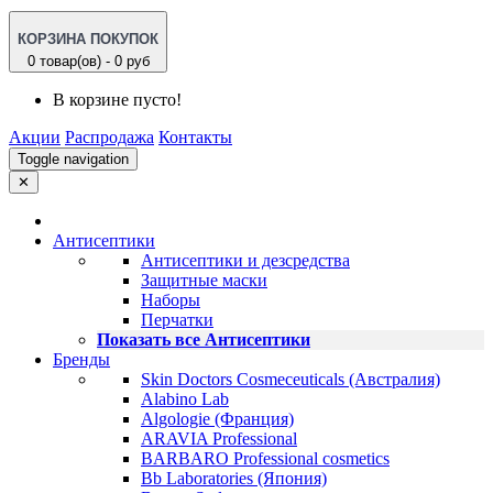
КОРЗИНА ПОКУПОК
0 товар(ов) - 0 руб
В корзине пусто!
Акции
Распродажа
Контакты
Toggle navigation
✕
Антисептики
Антисептики и дезсредства
Защитные маски
Наборы
Перчатки
Показать все Антисептики
Бренды
Skin Doctors Cosmeceuticals (Австралия)
Alabino Lab
Algologie (Франция)
ARAVIA Professional
BARBARO Professional cosmetics
Bb Laboratories (Япония)