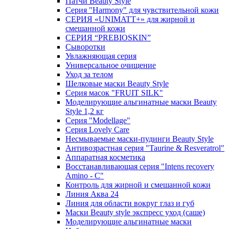
Патчи Beauty Style
Серия "Harmony" для чувствительной кожи
СЕРИЯ «UNIMATT+» для жирной и
смешанной кожи
СЕРИЯ “PREBIOSKIN”
Сыворотки
Увлажняющая серия
Универсальное очищение
Уход за телом
Шелковые маски Beauty Style
Серия масок "FRUIT SILK"
Моделирующие альгинатные маски Beauty
Style 1,2 кг
Серия "Modellage"
Cерия Lovely Care
Несмываемые маски-пудинги Beauty Style
Антивозрастная серия "Taurine & Resveratrol"
Аппаратная косметика
Восстанавливающая серия "Intens recovery
Amino - C"
Контроль для жирной и смешанной кожи
Линия Аква 24
Линия для области вокруг глаз и губ
Маски Beauty style экспресс уход (саше)
Моделирующие альгинатные маски