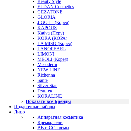
Beauty Style
ELDAN Cosmetics
GEZATONE
GLORIA
JIGOTT (Корея)
KAPOUS
Kativa (Перу)
KORA (КОРА)
LA MISO (Корея)
LANOPEARL
LIMONI
MEOLI (Корея)
Mesoderm
NEW LINE
Richenna
Sante
Silver Star
Гельтек
KORALINE
Показать все Бренды
Подарочные наборы
Лицо
Аппаратная косметика
Кремы, гели
BB и CC кремы