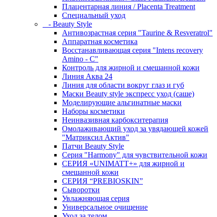
Плацентарная линия / Placenta Treatment
Специальный уход
- Beauty Style
Антивозрастная серия "Taurine & Resveratrol"
Аппаратная косметика
Восстанавливающая серия "Intens recovery
Amino - C"
Контроль для жирной и смешанной кожи
Линия Аква 24
Линия для области вокруг глаз и губ
Маски Beauty style экспресс уход (саше)
Моделирующие альгинатные маски
Наборы косметики
Неинвазивная карбокситерапия
Омолаживающий уход за увядающей кожей
"Матриксил Актив"
Патчи Beauty Style
Серия "Harmony" для чувствительной кожи
СЕРИЯ «UNIMATT+» для жирной и
смешанной кожи
СЕРИЯ “PREBIOSKIN”
Сыворотки
Увлажняющая серия
Универсальное очищение
Уход за телом