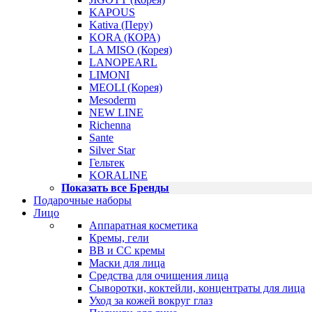
KAPOUS
Kativa (Перу)
KORA (КОРА)
LA MISO (Корея)
LANOPEARL
LIMONI
MEOLI (Корея)
Mesoderm
NEW LINE
Richenna
Sante
Silver Star
Гельтек
KORALINE
Показать все Бренды
Подарочные наборы
Лицо
Аппаратная косметика
Кремы, гели
BB и CC кремы
Маски для лица
Средства для очищения лица
Сыворотки, коктейли, концентраты для лица
Уход за кожей вокруг глаз