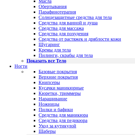
Масла
Обертывания
Парафинотерапия
Солнцезащитные средства для тела
Средства для ванной и душа
Средства для массажа
Средства для похудения
Средства от растяжек и дряблости кожи
Шугаринг
Кремы для тела
Пилинги, скрабы для тела
Показать все Тело
Ногти
Базовые покрытия
Верхние покрытия
Книпсеры
Кусачки маникюрные
Кюретки, триммеры
Наращивание
Ножницы
Пилки и бафики
Средства для маникюра
Средства для педикюра
Уход за кутикулой
Шаберы