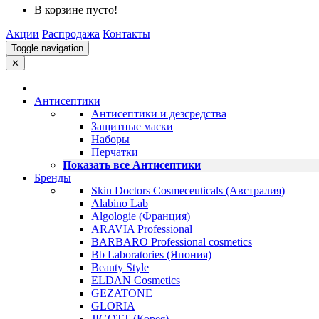
В корзине пусто!
Акции
Распродажа
Контакты
Toggle navigation
✕
Антисептики
Антисептики и дезсредства
Защитные маски
Наборы
Перчатки
Показать все Антисептики
Бренды
Skin Doctors Cosmeceuticals (Австралия)
Alabino Lab
Algologie (Франция)
ARAVIA Professional
BARBARO Professional cosmetics
Bb Laboratories (Япония)
Beauty Style
ELDAN Cosmetics
GEZATONE
GLORIA
JIGOTT (Корея)