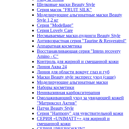
Шелковые маски Beauty Style
Серия масок "FRUIT SILK"
Моделирующие альгинатные маски Beauty
Style 1,2 кг
Серия "Modellage"
Cерия Lovely Care
Несмываемые маски-пудинги Beauty Style
Антивозрастная серия "Taurine & Resveratrol"
Аппаратная косметика
Восстанавливающая серия "Intens recovery
Amino - C"
Контроль для жирной и смешанной кожи
Линия Аква 24
Линия для области вокруг глаз и губ
Маски Beauty style экспресс уход (саше)
Моделирующие альгинатные маски
Наборы косметики
Неинвазивная карбокситерапия
Омолаживающий уход за увядающей кожей
"Матриксил Актив"
Патчи Beauty Style
Серия "Harmony" для чувствительной кожи
СЕРИЯ «UNIMATT+» для жирной и
смешанной кожи
СЕРИЯ “PREBIOSKIN”