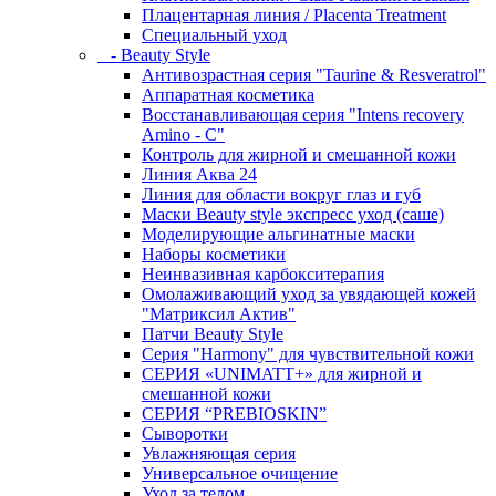
Плацентарная линия / Placenta Treatment
Специальный уход
- Beauty Style
Антивозрастная серия "Taurine & Resveratrol"
Аппаратная косметика
Восстанавливающая серия "Intens recovery
Amino - C"
Контроль для жирной и смешанной кожи
Линия Аква 24
Линия для области вокруг глаз и губ
Маски Beauty style экспресс уход (саше)
Моделирующие альгинатные маски
Наборы косметики
Неинвазивная карбокситерапия
Омолаживающий уход за увядающей кожей
"Матриксил Актив"
Патчи Beauty Style
Серия "Harmony" для чувствительной кожи
СЕРИЯ «UNIMATT+» для жирной и
смешанной кожи
СЕРИЯ “PREBIOSKIN”
Сыворотки
Увлажняющая серия
Универсальное очищение
Уход за телом