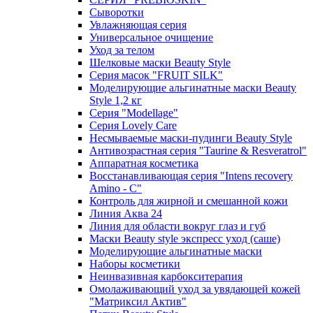
Сыворотки
Увлажняющая серия
Универсальное очищение
Уход за телом
Шелковые маски Beauty Style
Серия масок "FRUIT SILK"
Моделирующие альгинатные маски Beauty
Style 1,2 кг
Серия "Modellage"
Cерия Lovely Care
Несмываемые маски-пудинги Beauty Style
Антивозрастная серия "Taurine & Resveratrol"
Аппаратная косметика
Восстанавливающая серия "Intens recovery
Amino - C"
Контроль для жирной и смешанной кожи
Линия Аква 24
Линия для области вокруг глаз и губ
Маски Beauty style экспресс уход (саше)
Моделирующие альгинатные маски
Наборы косметики
Неинвазивная карбокситерапия
Омолаживающий уход за увядающей кожей
"Матриксил Актив"