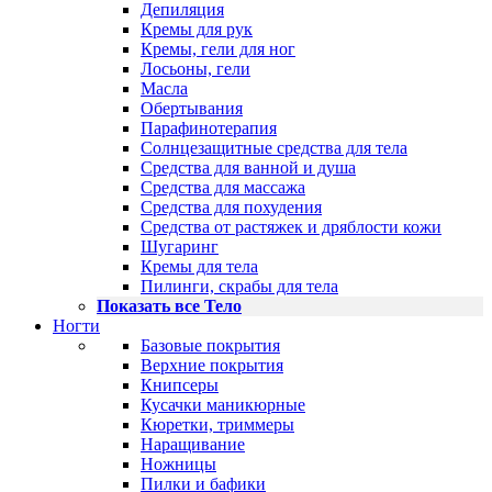
Депиляция
Кремы для рук
Кремы, гели для ног
Лосьоны, гели
Масла
Обертывания
Парафинотерапия
Солнцезащитные средства для тела
Средства для ванной и душа
Средства для массажа
Средства для похудения
Средства от растяжек и дряблости кожи
Шугаринг
Кремы для тела
Пилинги, скрабы для тела
Показать все Тело
Ногти
Базовые покрытия
Верхние покрытия
Книпсеры
Кусачки маникюрные
Кюретки, триммеры
Наращивание
Ножницы
Пилки и бафики