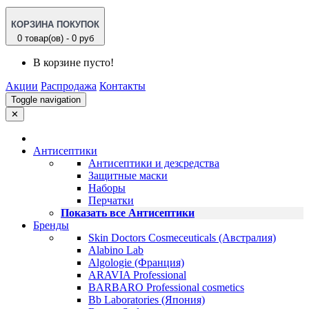
КОРЗИНА ПОКУПОК
0 товар(ов) - 0 руб
В корзине пусто!
Акции
Распродажа
Контакты
Toggle navigation
✕
Антисептики
Антисептики и дезсредства
Защитные маски
Наборы
Перчатки
Показать все Антисептики
Бренды
Skin Doctors Cosmeceuticals (Австралия)
Alabino Lab
Algologie (Франция)
ARAVIA Professional
BARBARO Professional cosmetics
Bb Laboratories (Япония)