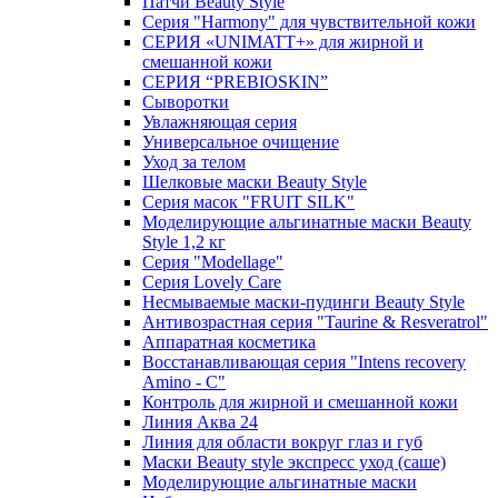
Патчи Beauty Style
Серия "Harmony" для чувствительной кожи
СЕРИЯ «UNIMATT+» для жирной и
смешанной кожи
СЕРИЯ “PREBIOSKIN”
Сыворотки
Увлажняющая серия
Универсальное очищение
Уход за телом
Шелковые маски Beauty Style
Серия масок "FRUIT SILK"
Моделирующие альгинатные маски Beauty
Style 1,2 кг
Серия "Modellage"
Cерия Lovely Care
Несмываемые маски-пудинги Beauty Style
Антивозрастная серия "Taurine & Resveratrol"
Аппаратная косметика
Восстанавливающая серия "Intens recovery
Amino - C"
Контроль для жирной и смешанной кожи
Линия Аква 24
Линия для области вокруг глаз и губ
Маски Beauty style экспресс уход (саше)
Моделирующие альгинатные маски