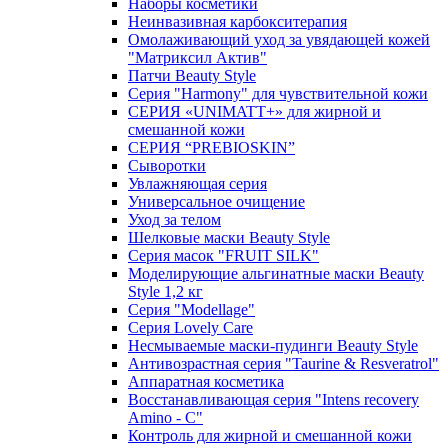
Наборы косметики
Неинвазивная карбокситерапия
Омолаживающий уход за увядающей кожей
"Матриксил Актив"
Патчи Beauty Style
Серия "Harmony" для чувствительной кожи
СЕРИЯ «UNIMATT+» для жирной и
смешанной кожи
СЕРИЯ “PREBIOSKIN”
Сыворотки
Увлажняющая серия
Универсальное очищение
Уход за телом
Шелковые маски Beauty Style
Серия масок "FRUIT SILK"
Моделирующие альгинатные маски Beauty
Style 1,2 кг
Серия "Modellage"
Cерия Lovely Care
Несмываемые маски-пудинги Beauty Style
Антивозрастная серия "Taurine & Resveratrol"
Аппаратная косметика
Восстанавливающая серия "Intens recovery
Amino - C"
Контроль для жирной и смешанной кожи