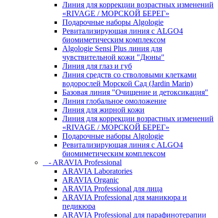
Линия для коррекции возрастных изменений
«RIVAGE / МОРСКОЙ БЕРЕГ»
Подарочные наборы Algologie
Ревитализирующая линия с ALGO4
биомиметическим комплексом
Algologie Sensi Plus линия для
чувcтвительной кожи "Дюны"
Линия для глаз и губ
Линия средств со стволовыми клетками
водорослей Морской Сад (Jardin Marin)
Базовая линия "Очищение и детоксикация"
Линия глобальное омоложение
Линия для жирной кожи
Линия для коррекции возрастных изменений
«RIVAGE / МОРСКОЙ БЕРЕГ»
Подарочные наборы Algologie
Ревитализирующая линия с ALGO4
биомиметическим комплексом
- ARAVIA Professional
ARAVIA Laboratories
ARAVIA Organic
ARAVIA Professional для лица
ARAVIA Professional для маникюра и
педикюра
ARAVIA Professional для парафинотерапии