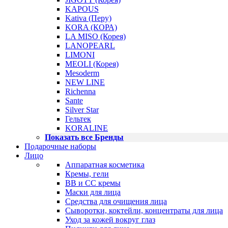
KAPOUS
Kativa (Перу)
KORA (КОРА)
LA MISO (Корея)
LANOPEARL
LIMONI
MEOLI (Корея)
Mesoderm
NEW LINE
Richenna
Sante
Silver Star
Гельтек
KORALINE
Показать все Бренды
Подарочные наборы
Лицо
Аппаратная косметика
Кремы, гели
BB и CC кремы
Маски для лица
Средства для очищения лица
Сыворотки, коктейли, концентраты для лица
Уход за кожей вокруг глаз