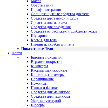
Масла
Обертывания
Парафинотерапия
Солнцезащитные средства для тела
Средства для ванной и душа
Средства для массажа
Средства для похудения
Средства от растяжек и дряблости кожи
Шугаринг
Кремы для тела
Пилинги, скрабы для тела
Показать все Тело
Ногти
Базовые покрытия
Верхние покрытия
Книпсеры
Кусачки маникюрные
Кюретки, триммеры
Наращивание
Ножницы
Пилки и бафики
Средства для маникюра
Средства для педикюра
Уход за кутикулой
Шаберы