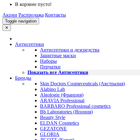
В корзине пусто!
Акции
Распродажа
Контакты
Toggle navigation
✕
Антисептики
Антисептики и дезсредства
Защитные маски
Наборы
Перчатки
Показать все Антисептики
Бренды
Skin Doctors Cosmeceuticals (Австралия)
Alabino Lab
Algologie (Франция)
ARAVIA Professional
BARBARO Professional cosmetics
Bb Laboratories (Япония)
Beauty Style
ELDAN Cosmetics
GEZATONE
GLORIA
JIGOTT (Корея)